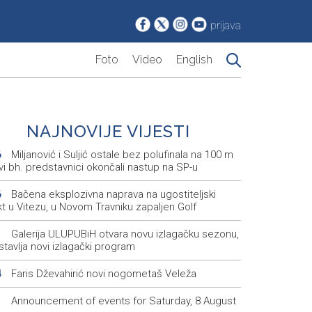
prijava
Foto
Video
English
NAJNOVIJE VIJESTI
Miljanović i Suljić ostale bez polufinala na 100 m
6
svi bh. predstavnici okončali nastup na SP-u
Bačena eksplozivna naprava na ugostiteljski
6
t u Vitezu, u Novom Travniku zapaljen Golf
Galerija ULUPUBiH otvara novu izlagačku sezonu,
1
tavlja novi izlagački program
Faris Dževahirić novi nogometaš Veleža
4
Announcement of events for Saturday, 8 August
1