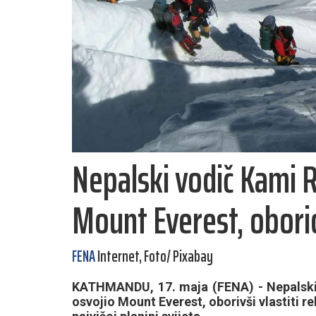
Nepalski vodič Kami R
Mount Everest, oborio
FENA
Internet, Foto/ Pixabay
KATHMANDU, 17. maja (FENA) - Nepalski v
osvojio Mount Everest, oborivši vlastiti re