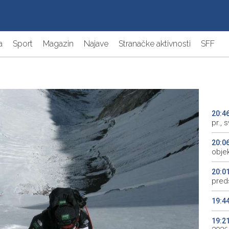
a
Sport
Magazin
Najave
Stranačke aktivnosti
SFF
20:4
pr., 
20:0
objek
20:0
preds
19:4
19:2