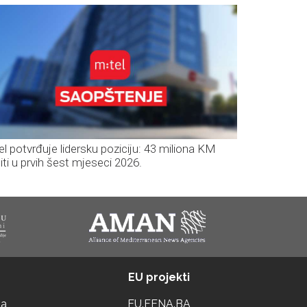
el potvrđuje lidersku poziciju: 43 miliona KM
iti u prvih šest mjeseci 2026.
EU projekti
ta
EU.FENA.BA