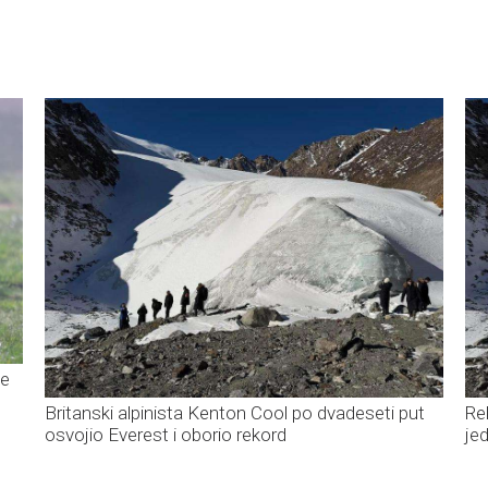
še
Britanski alpinista Kenton Cool po dvadeseti put
Re
osvojio Everest i oborio rekord
je