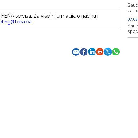
Saudi
zaje
FENA servisa. Za više informacija o načinu i
07.08
eting@fena.ba
.
Saudi
spor