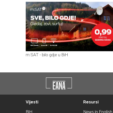
m:SAT - bilo gdje u BiH
Vijesti
Resursi
BiH
News in English