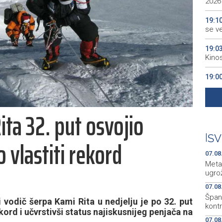
2026
19:1
se v
19:0
Kino
19:0
18:5
Grude
ita 32. put osvojio
18:5
Vuči
|
SV
 vlastiti rekord
07.08
Meta
ugro
07.08
Špani
odič šerpa Kami Rita u nedjelju je po 32. put
kont
kord i učvrstivši status najiskusnijeg penjača na
07.08