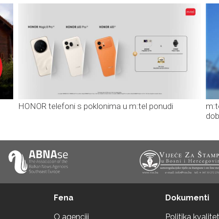
HONOR telefoni s poklonima u m:tel ponudi
m:t
dob
Fena
Dokumenti
O agenciji
Politika kvalite