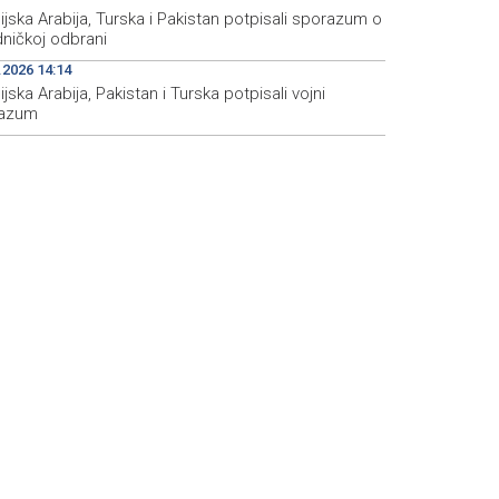
jska Arabija, Turska i Pakistan potpisali sporazum o
dničkoj odbrani
.2026 14:14
jska Arabija, Pakistan i Turska potpisali vojni
azum