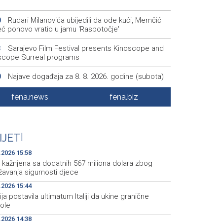
Rudari Milanovića ubijedili da ode kući, Memčić
0
eć ponovo vratio u jamu 'Raspotočje'
Sarajevo Film Festival presents Kinoscope and
3
scope Surreal programs
Najave događaja za 8. 8. 2026. godine (subota)
0
Fire breaks out across more than 40 hectares in
8
fena.news
fena.biz
, firefighters and Air Tractors on the ground
Zelenski doputovao u Beograd, sutra sastanak s
5
ćem
IJET
|
.2026 15:58
 kažnjena sa dodatnih 567 miliona dolara zbog
žavanja sigurnosti djece
.2026 15:44
ja postavila ultimatum Italiji da ukine granične
role
.2026 14:38