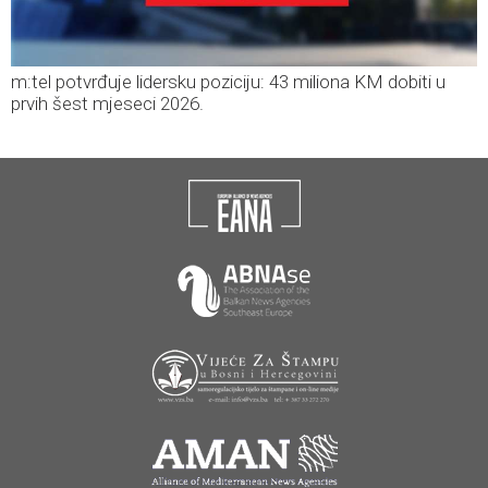
m:tel potvrđuje lidersku poziciju: 43 miliona KM dobiti u
prvih šest mjeseci 2026.