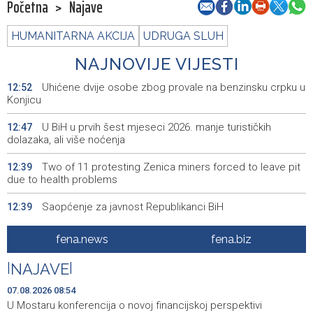
Početna
>
Najave
HUMANITARNA AKCIJA
UDRUGA SLUH
NAJNOVIJE VIJESTI
Uhićene dvije osobe zbog provale na benzinsku crpku u
12:52
Konjicu
U BiH u prvih šest mjeseci 2026. manje turističkih
12:47
dolazaka, ali više noćenja
Two of 11 protesting Zenica miners forced to leave pit
12:39
due to health problems
Saopćenje za javnost Republikanci BiH
12:39
Investicije u BiH u 2025. porasle za 5,36 posto, na 9,44
12:32
fena.news
fena.biz
milijarde KM
|
NAJAVE
|
Dvojici rudara pozlilo u jami Raspotočje, jedan prebačen
12:30
u bolnicu
07.08.2026 08:54
U Mostaru konferencija o novoj financijskoj perspektivi