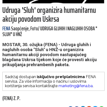
Udruga 'Sluh' organizira humanitarnu
akciju povodom Uskrsa
FENA
Saopćenje, Foto/ UDRUGA GLUHIH I NAGLUHIH OSOBA "
SLUH" U HNŽ
MOSTAR, 30. ožujka (FENA) - Udruga gluhih i
nagluhih osoba "Sluh" u HNŽ-u organizira
humanitarnu akciji povodom nastupajućeg
blagdana Uskrsa tijekom koje će provesti akciju
prikupljanja prehrambenih paketa.
Sadržaj dostupan
isključivo pretplatnicima
FENA
servisa. Za više informacija o načinu i uslovima
korištenja servisa kontaktirajte
marketing@fena.ba
.
(FENA) Z. P.