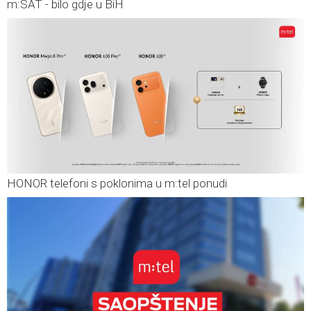
m:SAT - bilo gdje u BiH
HONOR telefoni s poklonima u m:tel ponudi