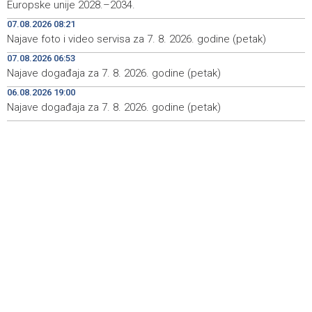
Rozić: Dugotrajne suše i niski vodostaji ugrožavaju
12:25
Europske unije 2028.–2034.
ekosustav Hutova blata
07.08.2026 08:21
Najave foto i video servisa za 7. 8. 2026. godine (petak)
Public transportation changes in Sarajevo today due to
12:23
football match at Grbavica Stadium
07.08.2026 06:53
Najave događaja za 7. 8. 2026. godine (petak)
Brodski promet kroz Hormuški moreuz i dalje je ozbiljno
12:17
poremećen
06.08.2026 19:00
Najave događaja za 7. 8. 2026. godine (petak)
Multiple fires reported in West Herzegovina Canton,
12:16
more than 27,000 square meters burned in Grude