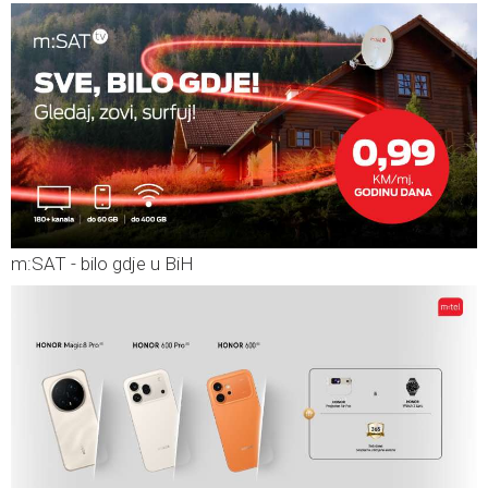
m:SAT - bilo gdje u BiH