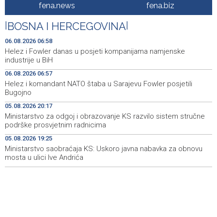
Helez i komandant NATO štaba u Sarajevu Fowler
06:57
fena.news
fena.biz
posjetili Bugojno
|
BOSNA I HERCEGOVINA
|
Izložba luksuznih i sportskih automobila - A Driving Force
06:50
danas na Vilsonovom šetalištu
06.08.2026 06:58
Helez i Fowler danas u posjeti kompanijama namjenske
Duge kolone vozila na izlazu iz BiH na graničnim
06:50
industrije u BiH
prelazima Velika Kladuša, Gradina i Orašje
06.08.2026 06:57
Helez i komandant NATO štaba u Sarajevu Fowler posjetili
Najave događaja za 6. 8. 2026. godine (četvrtak)
06:50
Bugojno
Vlada Srbije: Nema opasnosti od nestašica struje i
21:01
05.08.2026 20:17
vode, riječni promet ugrožen
Ministarstvo za odgoj i obrazovanje KS razvilo sistem stručne
podrške prosvjetnim radnicima
Rukometaši 'Slobode' ulaze u novu sezonu s ciljem
20:29
05.08.2026 19:25
povratka u Premijer ligu
Ministarstvo saobraćaja KS: Uskoro javna nabavka za obnovu
mosta u ulici Ive Andrića