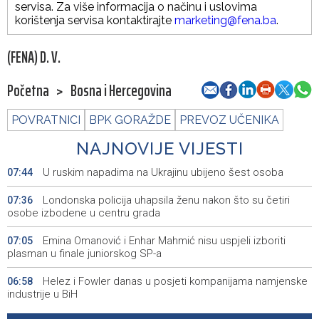
servisa. Za više informacija o načinu i uslovima
korištenja servisa kontaktirajte
marketing@fena.ba
.
(FENA) D. V.
Početna
>
Bosna i Hercegovina
POVRATNICI
BPK GORAŽDE
PREVOZ UČENIKA
NAJNOVIJE VIJESTI
U ruskim napadima na Ukrajinu ubijeno šest osoba
07:44
Londonska policija uhapsila ženu nakon što su četiri
07:36
osobe izbodene u centru grada
Emina Omanović i Enhar Mahmić nisu uspjeli izboriti
07:05
plasman u finale juniorskog SP-a
Helez i Fowler danas u posjeti kompanijama namjenske
06:58
industrije u BiH