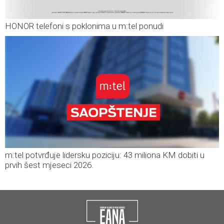
HONOR telefoni s poklonima u m:tel ponudi
m:tel potvrđuje lidersku poziciju: 43 miliona KM dobiti u
prvih šest mjeseci 2026.