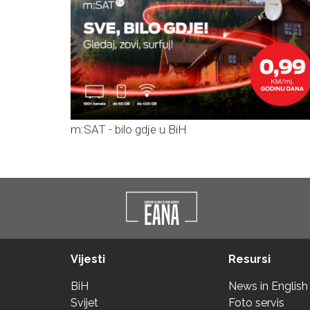
m:SAT - bilo gdje u BiH
Vijesti
Resursi
BiH
News in English
Svijet
Foto servis