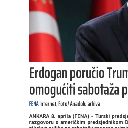
Erdogan poručio Trum
omogućiti sabotaža p
FENA
Internet, Foto/ Anadolu arhiva
ANKARA 8. aprila (FENA) - Turski predsj
razgovoru s američkim predsjednikom 