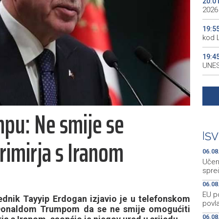
20:0
2026
19:5
kod 
19:4
UNES
19:3
all p
pu: Ne smije se
19:3
kale
|
SV
rimirja s Iranom
19:2
Maro
06.08
Učen
spre
06.08
EU p
ednik Tayyip Erdogan izjavio je u telefonskom
povla
Donaldom Trumpom da se ne smije omogućiti
06.08