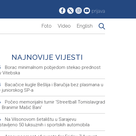
prijava
Foto
Video
English
NAJNOVIJE VIJESTI
Borac minimalnom pobjedom stekao prednost
5
v Vitebska
Bacačice kugle Bešlija i Baručija bez plasmana u
4
e juniorskog SP-a
Počeo memorijalni turnir 'Streetball Tomislavgrad
6
 Branimir Mašić Bani'
Na Vilsonovom šetalištu u Sarajevu
6
tavljeno 50 luksuznih i sportskih automobila