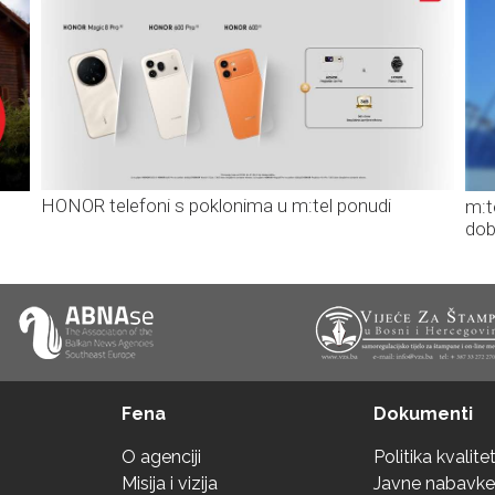
HONOR telefoni s poklonima u m:tel ponudi
m:t
dob
Fena
Dokumenti
O agenciji
Politika kvalite
Misija i vizija
Javne nabavke