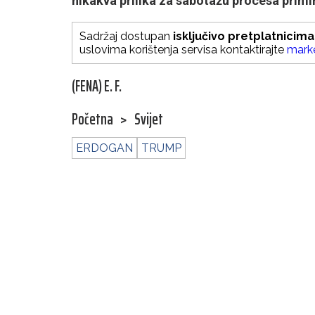
nikakva prilika za sabotažu procesa primir
Sadržaj dostupan
isključivo pretplatnicima
uslovima korištenja servisa kontaktirajte
mark
(FENA) E. F.
Početna
>
Svijet
ERDOGAN
TRUMP