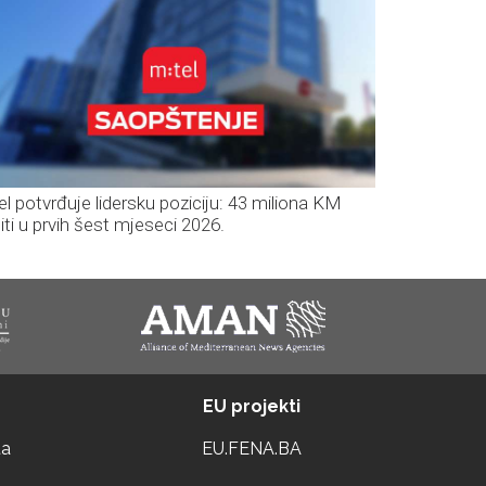
el potvrđuje lidersku poziciju: 43 miliona KM
iti u prvih šest mjeseci 2026.
EU projekti
ta
EU.FENA.BA