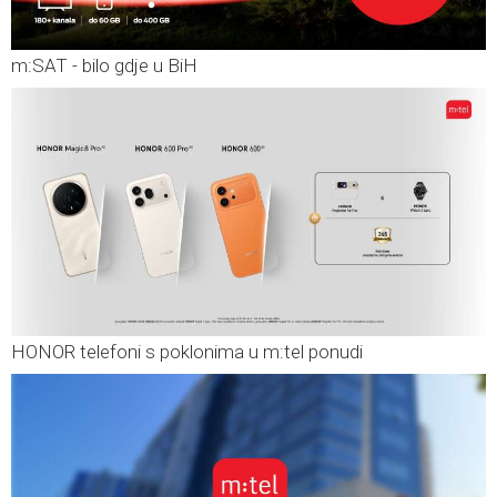
m:SAT - bilo gdje u BiH
HONOR telefoni s poklonima u m:tel ponudi