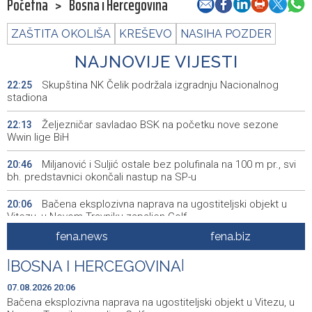
Početna
>
Bosna i Hercegovina
ZAŠTITA OKOLIŠA
KREŠEVO
NASIHA POZDER
NAJNOVIJE VIJESTI
Skupština NK Čelik podržala izgradnju Nacionalnog
22:25
stadiona
Željezničar savladao BSK na početku nove sezone
22:13
Wwin lige BiH
Miljanović i Suljić ostale bez polufinala na 100 m pr., svi
20:46
bh. predstavnici okončali nastup na SP-u
Bačena eksplozivna naprava na ugostiteljski objekt u
20:06
Vitezu, u Novom Travniku zapaljen Golf
fena.news
fena.biz
Galerija ULUPUBiH otvara novu izlagačku sezonu,
20:01
predstavlja novi izlagački program
|
BOSNA I HERCEGOVINA
|
Faris Dževahirić novi nogometaš Veleža
19:44
07.08.2026 20:06
Bačena eksplozivna naprava na ugostiteljski objekt u Vitezu, u
Announcement of events for Saturday, 8 August 2026
19:21