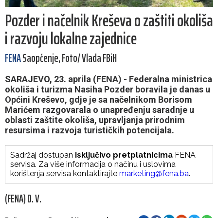
Pozder i načelnik Kreševa o zaštiti okoliša
i razvoju lokalne zajednice
FENA
Saopćenje, Foto/ Vlada FBiH
SARAJEVO, 23. aprila (FENA) - Federalna ministrica
okoliša i turizma Nasiha Pozder boravila je danas u
Općini Kreševo, gdje je sa načelnikom Borisom
Marićem razgovarala o unapređenju saradnje u
oblasti zaštite okoliša, upravljanja prirodnim
resursima i razvoja turističkih potencijala.
Sadržaj dostupan
isključivo pretplatnicima
FENA
servisa. Za više informacija o načinu i uslovima
korištenja servisa kontaktirajte
marketing@fena.ba
.
(FENA) D. V.