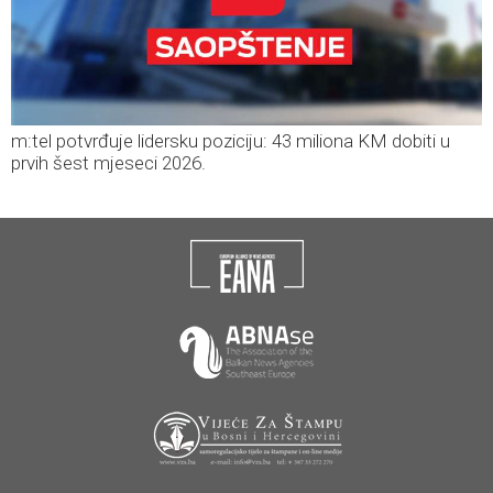
m:tel potvrđuje lidersku poziciju: 43 miliona KM dobiti u
prvih šest mjeseci 2026.