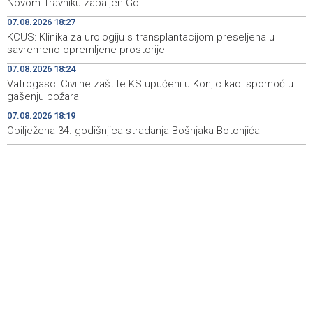
Novom Travniku zapaljen Golf
07.08.2026 18:27
Rudari Milanovića ubijedili da ode kući, Memčić se već
19:10
KCUS: Klinika za urologiju s transplantacijom preseljena u
ponovo vratio u jamu 'Raspotočje'
savremeno opremljene prostorije
Sarajevo Film Festival presents Kinoscope and
19:03
07.08.2026 18:24
Kinoscope Surreal programs
Vatrogasci Civilne zaštite KS upućeni u Konjic kao ispomoć u
gašenju požara
Najave događaja za 8. 8. 2026. godine (subota)
19:00
07.08.2026 18:19
Obilježena 34. godišnjica stradanja Bošnjaka Botonjića