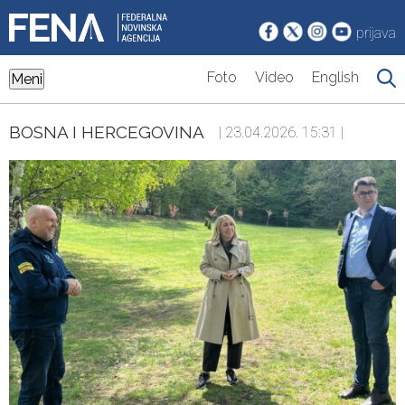
prijava
Foto
Video
English
Meni
BOSNA I HERCEGOVINA
| 23.04.2026. 15:31 |