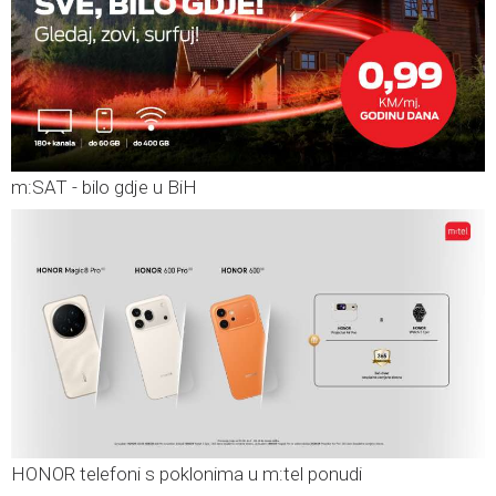
m:SAT - bilo gdje u BiH
HONOR telefoni s poklonima u m:tel ponudi