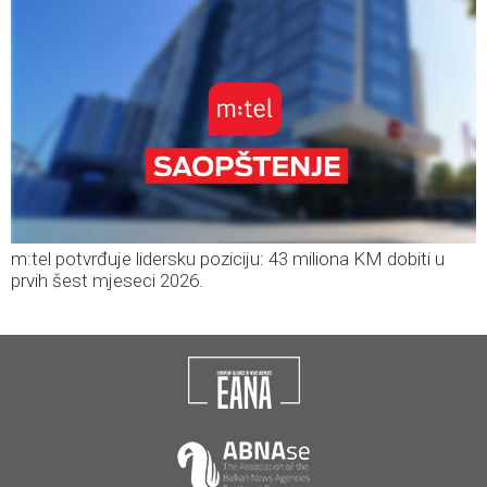
m:tel potvrđuje lidersku poziciju: 43 miliona KM dobiti u
prvih šest mjeseci 2026.