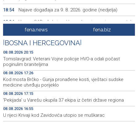
Najave događaja za 9. 8. 2026. godine (nedjelja)
18:54
Vance: SAD očekuje od Irana da osigura siguran protok
18:34
nafte kroz Hormuški moreuz
fena.news
fena.biz
Iranski šef sigurnosti: Hormuški moreuz će ostati
18:21
|
BOSNA I HERCEGOVINA
|
zatvoren dok SAD ne ispuni zahtjeve Teherana
08.08.2026 20:15
Iran 'vrlo blizu' dogovora s Omanom o novoj Hormuškoj
18:09
Tomislavgrad: Veterani Vojne policije HVO-a odali počast
brodskoj ruti
poginulim braniteljima
08.08.2026 17:26
Koncertom Marije Šerifović večeras se zatvara
18:05
Kod mosta Brčko - Gunja pronađene kosti, vještaci sudske
manifestacija 'Dani dijaspore Travnik 2026'
medicine utvrđuju porijeklo
Kod mosta Brčko - Gunja pronađene kosti, vještaci
17:26
08.08.2026 17:15
sudske medicine utvrđuju porijeklo
'Pekijada' u Varešu okupila 37 ekipa iz četiri države regiona
08.08.2026 16:55
'Pekijada' u Varešu okupila 37 ekipa iz četiri države
17:15
regiona
U rijeci Krivaji kod Zavidovića utopio se muškarac