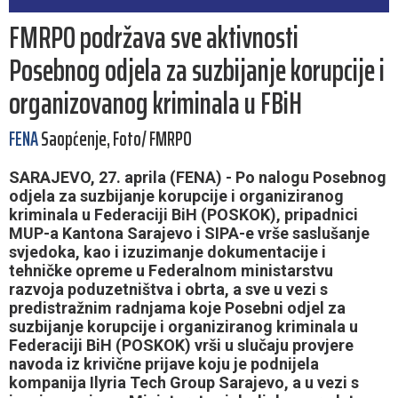
FMRPO podržava sve aktivnosti
Posebnog odjela za suzbijanje korupcije i
organizovanog kriminala u FBiH
FENA
Saopćenje, Foto/ FMRPO
SARAJEVO, 27. aprila (FENA) - Po nalogu Posebnog
odjela za suzbijanje korupcije i organiziranog
kriminala u Federaciji BiH (POSKOK), pripadnici
MUP-a Kantona Sarajevo i SIPA-e vrše saslušanje
svjedoka, kao i izuzimanje dokumentacije i
tehničke opreme u Federalnom ministarstvu
razvoja poduzetništva i obrta, a sve u vezi s
predistražnim radnjama koje Posebni odjel za
suzbijanje korupcije i organiziranog kriminala u
Federaciji BiH (POSKOK) vrši u slučaju provjere
navoda iz krivične prijave koju je podnijela
kompanija Ilyria Tech Group Sarajevo, a u vezi s