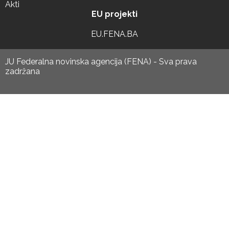
Akti
EU projekti
EU.FENA.BA
JU Federalna novinska agencija (FENA) - Sva prava
zadržana