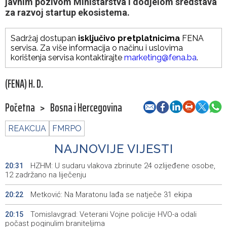
javnim pozivom Ministarstva i dodjelom sredstava
za razvoj startup ekosistema.
Sadržaj dostupan
isključivo pretplatnicima
FENA
servisa. Za više informacija o načinu i uslovima
korištenja servisa kontaktirajte
marketing@fena.ba
.
(FENA) H. D.
Početna
>
Bosna i Hercegovina
REAKCIJA
FMRPO
NAJNOVIJE VIJESTI
HZHM: U sudaru vlakova zbrinute 24 ozlijeđene osobe,
20:31
12 zadržano na liječenju
Metković: Na Maratonu lađa se natječe 31 ekipa
20:22
Tomislavgrad: Veterani Vojne policije HVO-a odali
20:15
počast poginulim braniteljima