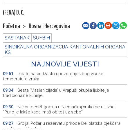
(FENA) D. Ć.
Početna
>
Bosna i Hercegovina
SASTANAK
SUFBIH
SINDIKALNA ORGANIZACIJA KANTONALNIH ORGANA
KS
NAJNOVIJE VIJESTI
Izdato narandžasto upozorenje zbog visoke
09:51
temperature zraka
Šesta 'Maslenicijada' u Arapuši okupila ljubitelje
09:34
tradicionalne kuhinje
Nakon deset godina u Njemačkoj vratio se u Livno:
09:30
"Puno je lakše kada imaš obitelj uz sebe"
Srbija: Požar u rezervatu prirode Deliblatska pješčara
09:27
stavljen pod kontrolu