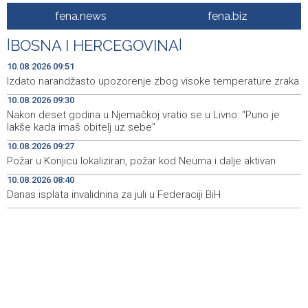
fena.news
fena.biz
Požar u Konjicu lokaliziran, požar kod Neuma i dalje
09:27
aktivan
|
BOSNA I HERCEGOVINA
|
Blood donation drive taking place today at Transfusion
09:26
10.08.2026 09:51
Medicine Institute in Sarajevo
Izdato narandžasto upozorenje zbog visoke temperature zraka
10.08.2026 09:30
Sarajevo ponovo domaćin Jadranske Teqball lige - U
08:53
borbi za titulu 80 ekipa
Nakon deset godina u Njemačkoj vratio se u Livno: "Puno je
lakše kada imaš obitelj uz sebe"
Separatisti u Alberti uz Trumpovu podršku jačaju
08:43
10.08.2026 09:27
kampanju za otcjepljenje od Kanade
Požar u Konjicu lokaliziran, požar kod Neuma i dalje aktivan
Danas isplata invalidnina za juli u Federaciji BiH
08:40
10.08.2026 08:40
Danas isplata invalidnina za juli u Federaciji BiH
Najave foto i video servisa za 10. 8. 2026. godine
08:39
(ponedjeljak)