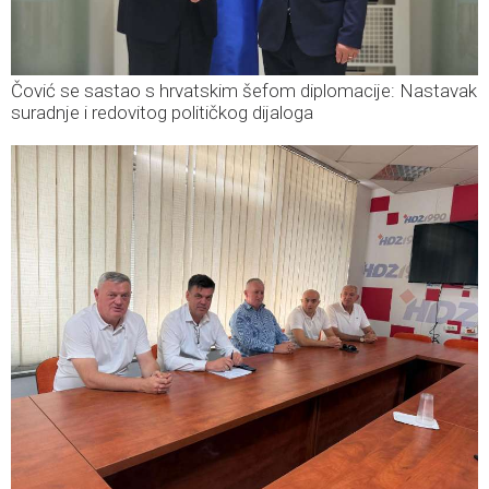
Čović se sastao s hrvatskim šefom diplomacije: Nastavak
suradnje i redovitog političkog dijaloga