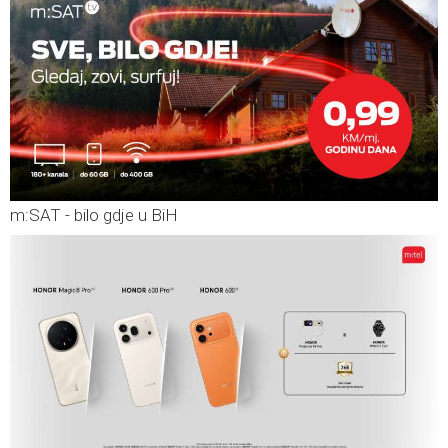
m:SAT - bilo gdje u BiH