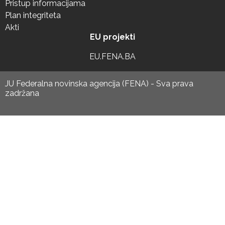
Pristup informacijama
Plan integriteta
Akti
EU projekti
EU.FENA.BA
JU Federalna novinska agencija (FENA) - Sva prava
zadržana