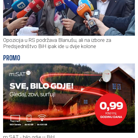
Opozicija u RS podržava Blanušu, ali na izbore za
Predsjedništvo BiH ipak ide u dvije kolone
PROMO
m:SAT - bilo gdje u BiH