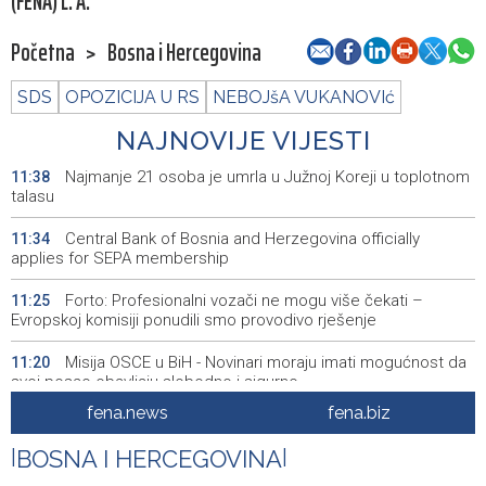
(FENA) L. A.
Početna
>
Bosna i Hercegovina
SDS
OPOZICIJA U RS
NEBOJšA VUKANOVIć
NAJNOVIJE VIJESTI
Najmanje 21 osoba je umrla u Južnoj Koreji u toplotnom
11:38
talasu
Central Bank of Bosnia and Herzegovina officially
11:34
applies for SEPA membership
Forto: Profesionalni vozači ne mogu više čekati –
11:25
Evropskoj komisiji ponudili smo provodivo rješenje
Misija OSCE u BiH - Novinari moraju imati mogućnost da
11:20
svoj posao obavljaju slobodno i sigurno
fena.news
fena.biz
U BiH nema slučajeva ciklosporijaze, epidemija i dalje
11:18
traje u SAD-u
|
BOSNA I HERCEGOVINA
|