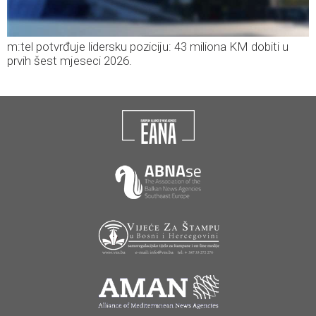
m:tel potvrđuje lidersku poziciju: 43 miliona KM dobiti u
prvih šest mjeseci 2026.