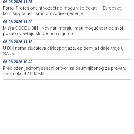
Ulysses obilježava završetak "Kralja Leara" nakon 26
11:14
06.08.2026 11:25
sezona
Forto: Profesionalni vozači ne mogu više čekati – Evropskoj
komisiji ponudili smo provodivo rješenje
Sjeverna Koreja ispalila neidentifikovani projektil prema
11:07
06.08.2026 11:20
moru
Misija OSCE u BiH - Novinari moraju imati mogućnost da svoj
posao obavljaju slobodno i sigurno
Sunčano i vruće narednih dana, u popodnevnim
11:00
satima izgledni lokalni pljuskovi
06.08.2026 11:18
U BiH nema slučajeva ciklosporijaze, epidemija i dalje traje u
Dvije bivše iranske nogometašice 'ponosne' na
10:48
SAD-u
dobijanje australskog državljanstva
06.08.2026 10:42
Predložen jednomjesečni pritvor za osumnjičenog za prevaru
Predložen jednomjesečni pritvor za osumnjičenog za
10:42
prevaru tešku oko 42.000 KM
tešku oko 42.000 KM