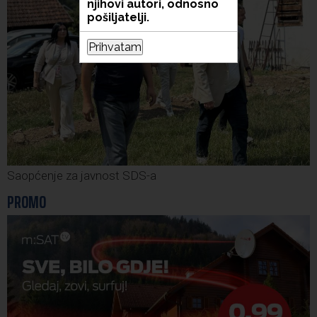
njihovi autori, odnosno
pošiljatelji.
Prihvatam
Saopćenje za javnost SDS-a
PROMO