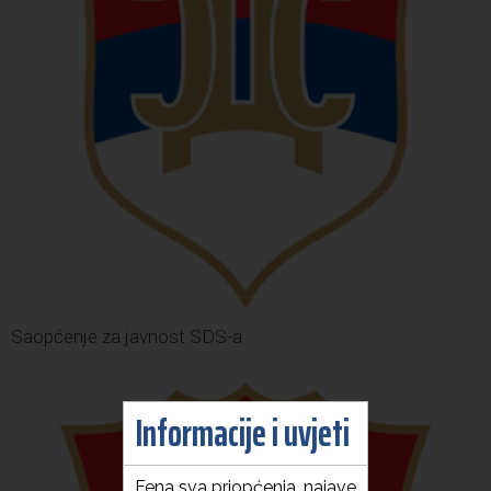
Saopćenje za javnost SDS-a
Informacije i uvjeti
Fena sva priopćenja, najave