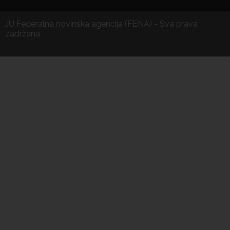
JU Federalna novinska agencija (FENA) - Sva prava
zadržana