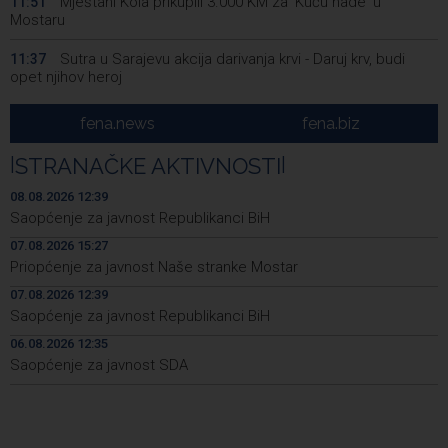
Mještani Kola prikupili 3.000 KM za 'Kuću nade' u
11:51
Mostaru
Sutra u Sarajevu akcija darivanja krvi - Daruj krv, budi
11:37
opet njihov heroj
BiH među zapaženijim učesnicima CIGRE u Parizu - AI i
11:17
fena.news
fena.biz
energetska tranzicija u fokusu
|
STRANAČKE AKTIVNOSTI
|
Pezer već sutra nastupa u kvalifikacijama, vjeruje da će i
10:28
navečer biti u finalu EP-a u Birminghamu
08.08.2026 12:39
Saopćenje za javnost Republikanci BiH
Ballian: Neopravdana sječa stabala a grad zbog manjka
10:16
07.08.2026 15:27
drveća sve topliji
Priopćenje za javnost Naše stranke Mostar
FBiH nema objedinjene podatke o povučenom i
10:09
07.08.2026 12:39
uništenom mesu, prekršaji utvrđeni u 40 kontrola
Saopćenje za javnost Republikanci BiH
Marija Šerifović pred više hiljada posjetitelja na Piroti
10:03
06.08.2026 12:35
zatvorila 'Dane dijaspore 2026' u Travniku
Saopćenje za javnost SDA
Kušljugić: Sprječavanje dehidracije i pregrijavanja ključni
09:28
za očuvanje zdravlja srca tokom vrućina