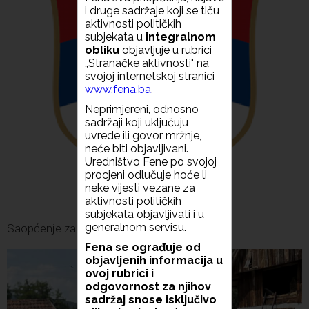
i druge sadržaje koji se tiču
aktivnosti političkih
subjekata u
integralnom
obliku
objavljuje u rubrici
„Stranačke aktivnosti" na
svojoj internetskoj stranici
www.fena.ba
.
Neprimjereni, odnosno
sadržaji koji uključuju
uvrede ili govor mržnje,
neće biti objavljivani.
Uredništvo Fene po svojoj
procjeni odlučuje hoće li
neke vijesti vezane za
aktivnosti političkih
subjekata objavljivati i u
generalnom servisu.
Saopćenje za javnost SDS-a
Fena se ograđuje od
objavljenih informacija u
ovoj rubrici i
odgovornost za njihov
sadržaj snose isključivo