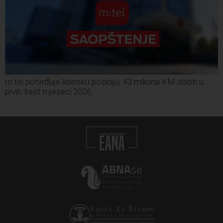
m:tel potvrđuje lidersku poziciju: 43 miliona KM dobiti u
prvih šest mjeseci 2026.