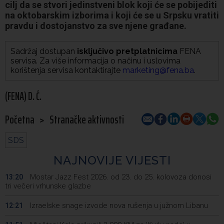
cilj da se stvori jedinstveni blok koji će se pobijediti
na oktobarskim izborima i koji će se u Srpsku vratiti
pravdu i dostojanstvo za sve njene građane.
Sadržaj dostupan
isključivo pretplatnicima
FENA
servisa. Za više informacija o načinu i uslovima
korištenja servisa kontaktirajte
marketing@fena.ba
.
(FENA) D. Ć.
Početna
>
Stranačke aktivnosti
SDS
NAJNOVIJE VIJESTI
Mostar Jazz Fest 2026. od 23. do 25. kolovoza donosi
13:20
tri večeri vrhunske glazbe
Izraelske snage izvode nova rušenja u južnom Libanu
12:21