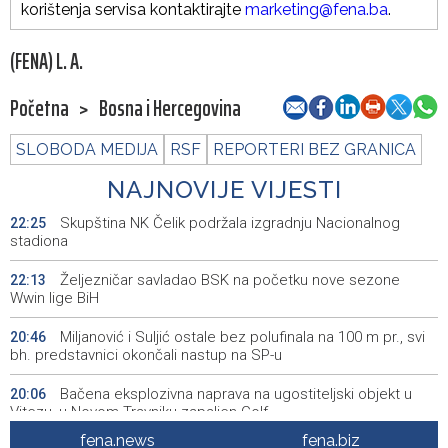
korištenja servisa kontaktirajte
marketing@fena.ba
.
(FENA) L. A.
Početna
>
Bosna i Hercegovina
SLOBODA MEDIJA
RSF
REPORTERI BEZ GRANICA
NAJNOVIJE VIJESTI
Skupština NK Čelik podržala izgradnju Nacionalnog
22:25
stadiona
Željezničar savladao BSK na početku nove sezone
22:13
Wwin lige BiH
Miljanović i Suljić ostale bez polufinala na 100 m pr., svi
20:46
bh. predstavnici okončali nastup na SP-u
Bačena eksplozivna naprava na ugostiteljski objekt u
20:06
Vitezu, u Novom Travniku zapaljen Golf
fena.news
fena.biz