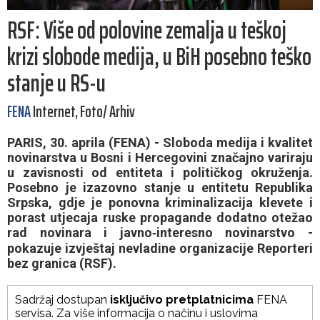
RSF: Više od polovine zemalja u teškoj
krizi slobode medija, u BiH posebno teško
stanje u RS-u
FENA
Internet, Foto/ Arhiv
PARIS, 30. aprila (FENA) - Sloboda medija i kvalitet
novinarstva u Bosni i Hercegovini značajno variraju
u zavisnosti od entiteta i političkog okruženja.
Posebno je izazovno stanje u entitetu Republika
Srpska, gdje je ponovna kriminalizacija klevete i
porast utjecaja ruske propagande dodatno otežao
rad novinara i javno‑interesno novinarstvo -
pokazuje izvještaj nevladine organizacije Reporteri
bez granica (RSF).
Sadržaj dostupan
isključivo pretplatnicima
FENA
servisa. Za više informacija o načinu i uslovima