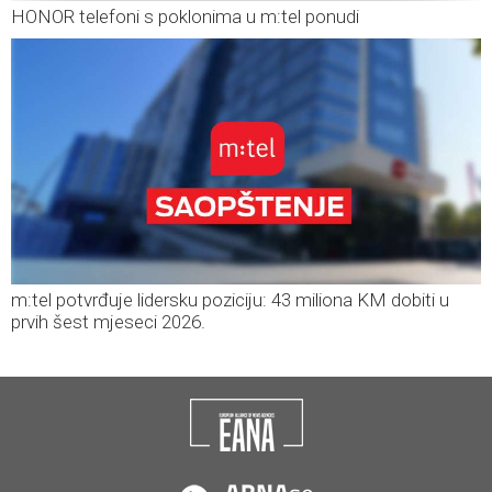
HONOR telefoni s poklonima u m:tel ponudi
m:tel potvrđuje lidersku poziciju: 43 miliona KM dobiti u
prvih šest mjeseci 2026.