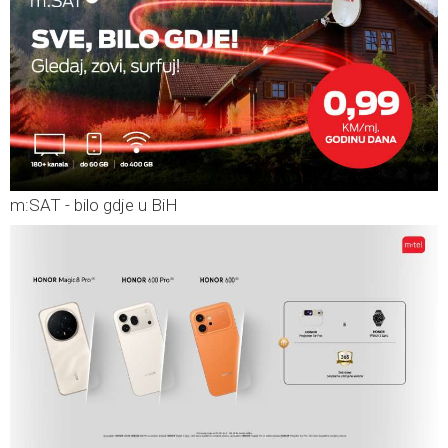
m:SAT - bilo gdje u BiH