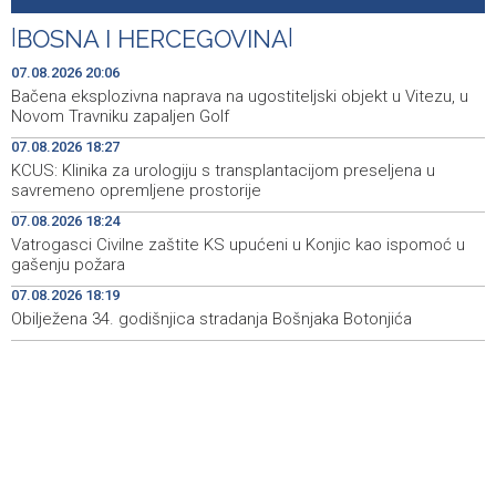
Galerija ULUPUBiH otvara novu izlagačku sezonu,
20:01
predstavlja novi izlagački program
|
BOSNA I HERCEGOVINA
|
Faris Dževahirić novi nogometaš Veleža
19:44
07.08.2026 20:06
Bačena eksplozivna naprava na ugostiteljski objekt u Vitezu, u
Announcement of events for Saturday, 8 August 2026
19:21
Novom Travniku zapaljen Golf
07.08.2026 18:27
Rudari Milanovića ubijedili da ode kući, Memčić se već
19:10
KCUS: Klinika za urologiju s transplantacijom preseljena u
ponovo vratio u jamu 'Raspotočje'
savremeno opremljene prostorije
Sarajevo Film Festival presents Kinoscope and
19:03
07.08.2026 18:24
Kinoscope Surreal programs
Vatrogasci Civilne zaštite KS upućeni u Konjic kao ispomoć u
gašenju požara
Najave događaja za 8. 8. 2026. godine (subota)
19:00
07.08.2026 18:19
Obilježena 34. godišnjica stradanja Bošnjaka Botonjića