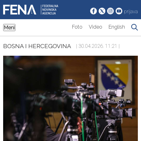
prijava
Foto
Video
English
Meni
BOSNA I HERCEGOVINA
| 30.04.2026. 11:21 |