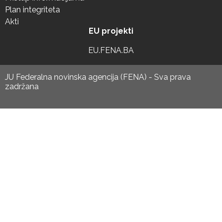
Plan integriteta
Akti
EU projekti
EU.FENA.BA
JU Federalna novinska agencija (FENA) - Sva prava
zadržana