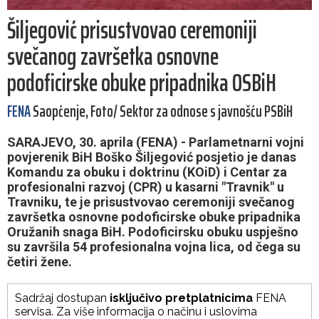
Šiljegović prisustvovao ceremoniji
svečanog završetka osnovne
podoficirske obuke pripadnika OSBiH
FENA
Saopćenje, Foto/ Sektor za odnose s javnošću PSBiH
SARAJEVO, 30. aprila (FENA) - Parlametnarni vojni
povjerenik BiH Boško Šiljegović posjetio je danas
Komandu za obuku i doktrinu (KOiD) i Centar za
profesionalni razvoj (CPR) u kasarni "Travnik" u
Travniku, te je prisustvovao ceremoniji svečanog
završetka osnovne podoficirske obuke pripadnika
Oružanih snaga BiH. Podoficirsku obuku uspješno
su završila 54 profesionalna vojna lica, od čega su
četiri žene.
Sadržaj dostupan
isključivo pretplatnicima
FENA
servisa. Za više informacija o načinu i uslovima