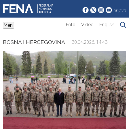
prijava
Foto
Video
English
Meni
BOSNA I HERCEGOVINA
| 30.04.2026. 14:43 |