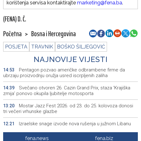
korištenja servisa kontaktirajte
marketing@fena.ba
.
(FENA) D. Ć.
Početna
>
Bosna i Hercegovina
POSJETA
TRAVNIK
BOŠKO ŠILJEGOVIĆ
NAJNOVIJE VIJESTI
Pentagon pozvao američke odbrambene firme da
14:53
ubrzaju proizvodnju oružja usred iscrpljenih zaliha
Svečano otvoren 26. Cazin Grand Prix, staza 'Krajiška
14:39
zmija' ponovo okupila ljubitelje motosporta
Mostar Jazz Fest 2026. od 23. do 25. kolovoza donosi
13:20
tri večeri vrhunske glazbe
Izraelske snage izvode nova rušenja u južnom Libanu
12:21
Mještani Kola prikupili 3.000 KM za 'Kuću nade' u
11:51
fena.news
fena.biz