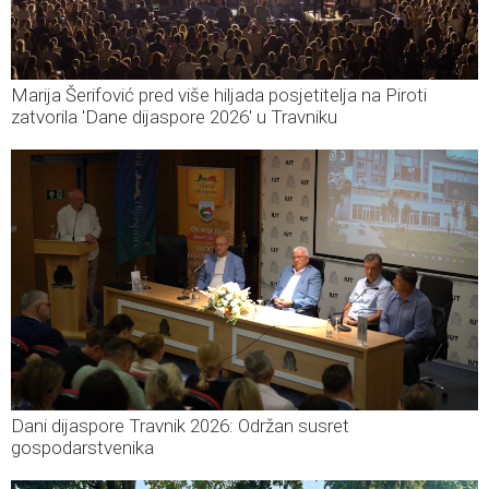
Marija Šerifović pred više hiljada posjetitelja na Piroti
zatvorila 'Dane dijaspore 2026' u Travniku
Dani dijaspore Travnik 2026: Održan susret
gospodarstvenika