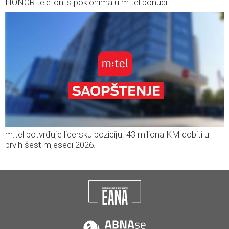
HONOR telefoni s poklonima u m:tel ponudi
m:tel potvrđuje lidersku poziciju: 43 miliona KM dobiti u
prvih šest mjeseci 2026.