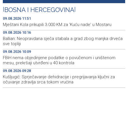
Mostaru
|
BOSNA I HERCEGOVINA
|
Sutra u Sarajevu akcija darivanja krvi - Daruj krv, budi
11:37
opet njihov heroj
09.08.2026 11:51
Mještani Kola prikupili 3.000 KM za 'Kuću nade' u Mostaru
BiH među zapaženijim učesnicima CIGRE u Parizu - AI i
11:17
09.08.2026 10:16
energetska tranzicija u fokusu
Ballian: Neopravdana sječa stabala a grad zbog manjka drveća
sve topliji
Pezer već sutra nastupa u kvalifikacijama, vjeruje da će i
10:28
navečer biti u finalu EP-a u Birminghamu
09.08.2026 10:09
FBiH nema objedinjene podatke o povučenom i uništenom
Ballian: Neopravdana sječa stabala a grad zbog manjka
10:16
mesu, prekršaji utvrđeni u 40 kontrola
drveća sve topliji
09.08.2026 09:28
Kušljugić: Sprječavanje dehidracije i pregrijavanja ključni za
FBiH nema objedinjene podatke o povučenom i
10:09
uništenom mesu, prekršaji utvrđeni u 40 kontrola
očuvanje zdravlja srca tokom vrućina