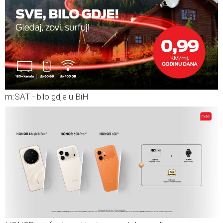
m:SAT - bilo gdje u BiH