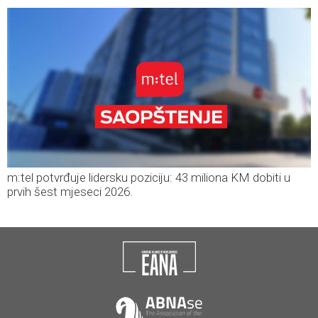
m:tel potvrđuje lidersku poziciju: 43 miliona KM dobiti u
prvih šest mjeseci 2026.