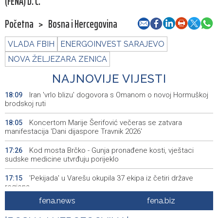
(FENA) D. Ć.
Početna
>
Bosna i Hercegovina
VLADA FBIH
ENERGOINVEST SARAJEVO
NOVA ŽELJEZARA ZENICA
NAJNOVIJE VIJESTI
Iran 'vrlo blizu' dogovora s Omanom o novoj Hormuškoj
18:09
brodskoj ruti
Koncertom Marije Šerifović večeras se zatvara
18:05
manifestacija 'Dani dijaspore Travnik 2026'
Kod mosta Brčko - Gunja pronađene kosti, vještaci
17:26
sudske medicine utvrđuju porijeklo
'Pekijada' u Varešu okupila 37 ekipa iz četiri države
17:15
regiona
fena.news
fena.biz
U rijeci Krivaji kod Zavidovića utopio se muškarac
16:55