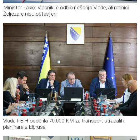
Ministar Lakić: Vlasnik je odbio rješenja Vlade, ali radnici
Željezare nisu ostavljeni
Vlada FBiH odobrila 70.000 KM za transport stradalih
planinara s Elbrusa