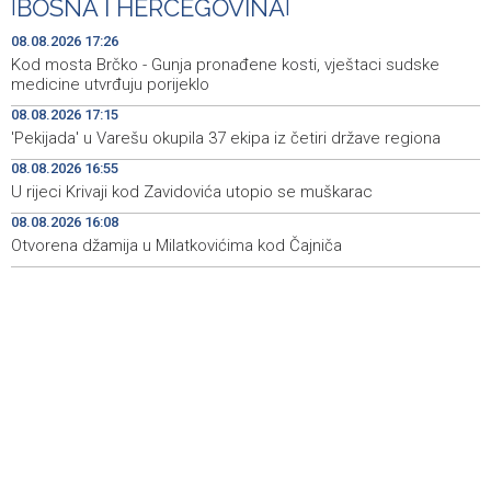
|
BOSNA I HERCEGOVINA
|
Otvorena džamija u Milatkovićima kod Čajniča
16:08
08.08.2026 17:26
Zmajice se okupile u Mostaru: Reprezentacija BiH kreće
15:55
Kod mosta Brčko - Gunja pronađene kosti, vještaci sudske
po novu mediteransku priču
medicine utvrđuju porijeklo
08.08.2026 17:15
SFF - Specijalna predfestivalska projekcija restauriranog
15:55
'Pekijada' u Varešu okupila 37 ekipa iz četiri države regiona
filma 'Žena s krajolikom' Ivice Matića
08.08.2026 16:55
Požar kod Konjica i dalje aktivan, stanje bolje nego
15:37
U rijeci Krivaji kod Zavidovića utopio se muškarac
jutros
08.08.2026 16:08
Otvorena džamija u Milatkovićima kod Čajniča
Dokumentarac 'Bulevar Ivice Osima' osvojio nagradu na
15:27
City Festu u Niškoj Banji