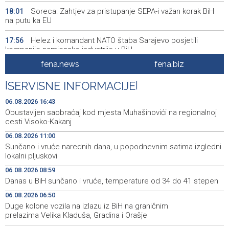
Soreca: Zahtjev za pristupanje SEPA-i važan korak BiH
18:01
na putu ka EU
Helez i komandant NATO štaba Sarajevo posjetili
17:56
kompanije namjenske industrije u BiH
fena.news
fena.biz
Britanija odobrila Paramountovo preuzimanje Warner
17:52
Brosa vrijedno 110 milijardi dolara
|
SERVISNE INFORMACIJE
|
MUP ZDK uskoro bi mogao dobiti elektronski pristup e-
17:50
06.08.2026 16:43
Gruntu
Obustavljen saobraćaj kod mjesta Muhašinovići na regionalnoj
cesti Visoko-Kakanj
Postignut dogovor o daljnjim koracima za rješavanje
17:10
06.08.2026 11:00
statusa otpuštenih radnika Komunalnog
Sunčano i vruće narednih dana, u popodnevnim satima izgledni
lokalni pljuskovi
U Konjicu zabranjeno zalijevanje vrtova i javnih površina
16:59
06.08.2026 08:59
U julu u KS rast broja gostiju i noćenja, tokom Merlinovih
16:56
Danas u BiH sunčano i vruće, temperature od 34 do 41 stepen
koncerata gotovo 156 miliona KM prometa
06.08.2026 06:50
Duge kolone vozila na izlazu iz BiH na graničnim
Obustavljen saobraćaj kod mjesta Muhašinovići na
16:43
regionalnoj cesti Visoko-Kakanj
prelazima Velika Kladuša, Gradina i Orašje