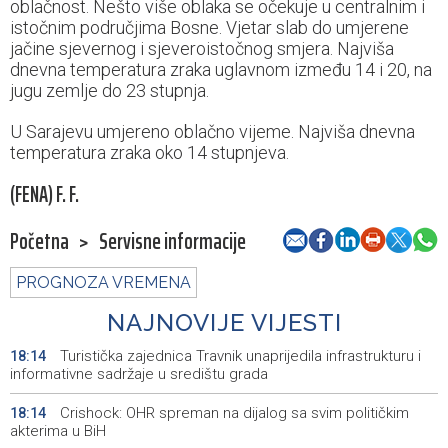
oblačnost. Nešto više oblaka se očekuje u centralnim i
istočnim područjima Bosne. Vjetar slab do umjerene
jačine sjevernog i sjeveroistočnog smjera. Najviša
dnevna temperatura zraka uglavnom između 14 i 20, na
jugu zemlje do 23 stupnja.
U Sarajevu umjereno oblačno vijeme. Najviša dnevna
temperatura zraka oko 14 stupnjeva.
(FENA) F. F.
Početna
>
Servisne informacije
PROGNOZA VREMENA
NAJNOVIJE VIJESTI
Turistička zajednica Travnik unaprijedila infrastrukturu i
18:14
informativne sadržaje u središtu grada
Crishock: OHR spreman na dijalog sa svim političkim
18:14
akterima u BiH