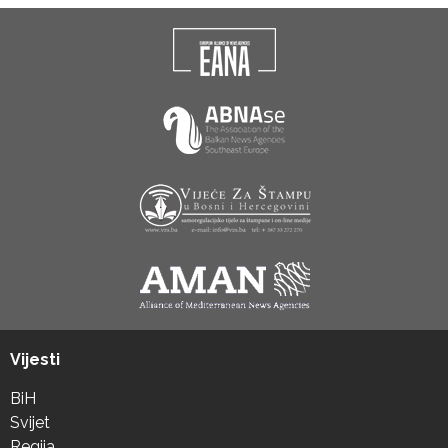
Vijesti
BiH
Svijet
Regija