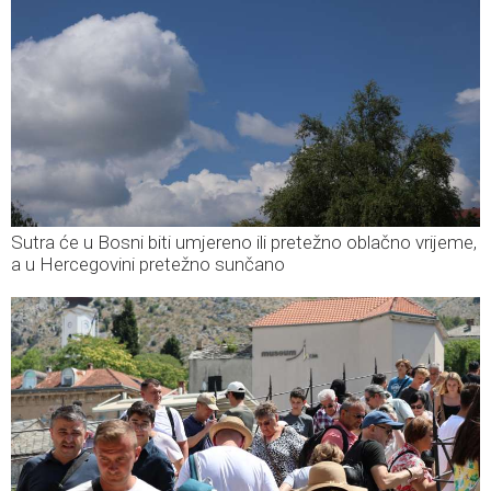
Sutra će u Bosni biti umjereno ili pretežno oblačno vrijeme,
a u Hercegovini pretežno sunčano