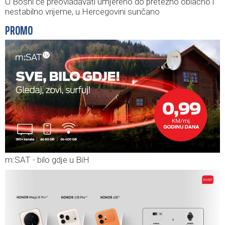
U Bosni će preovladavati umjereno do pretežno oblačno i
nestabilno vrijeme, u Hercegovini sunčano
PROMO
m:SAT - bilo gdje u BiH