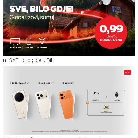
m:SAT - bilo gdje u BiH