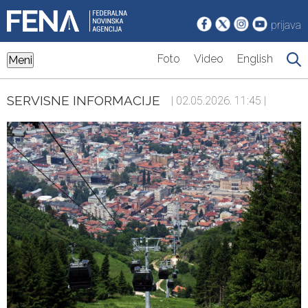
prijava
Foto
Video
English
Meni
SERVISNE INFORMACIJE
| 02.05.2026. 11:45 |