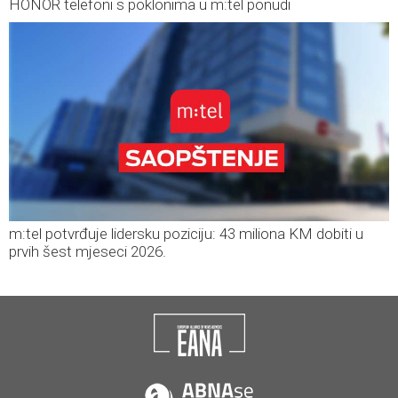
HONOR telefoni s poklonima u m:tel ponudi
m:tel potvrđuje lidersku poziciju: 43 miliona KM dobiti u
prvih šest mjeseci 2026.