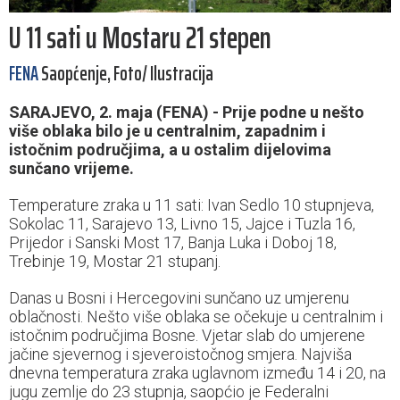
U 11 sati u Mostaru 21 stepen
FENA
Saopćenje, Foto/ Ilustracija
SARAJEVO, 2. maja (FENA) - Prije podne u nešto
više oblaka bilo je u centralnim, zapadnim i
istočnim područjima, a u ostalim dijelovima
sunčano vrijeme.
Temperature zraka u 11 sati: Ivan Sedlo 10 stupnjeva,
Sokolac 11, Sarajevo 13, Livno 15, Jajce i Tuzla 16,
Prijedor i Sanski Most 17, Banja Luka i Doboj 18,
Trebinje 19, Mostar 21 stupanj.
Danas u Bosni i Hercegovini sunčano uz umjerenu
oblačnosti. Nešto više oblaka se očekuje u centralnim i
istočnim područjima Bosne. Vjetar slab do umjerene
jačine sjevernog i sjeveroistočnog smjera. Najviša
dnevna temperatura zraka uglavnom između 14 i 20, na
jugu zemlje do 23 stupnja, saopćio je Federalni