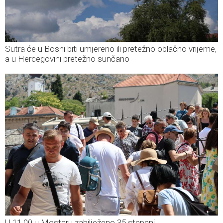
Sutra će u Bosni biti umjereno ili pretežno oblačno vrijeme,
a u Hercegovini pretežno sunčano
U 11.00 u Mostaru zabilježeno 35 stepeni