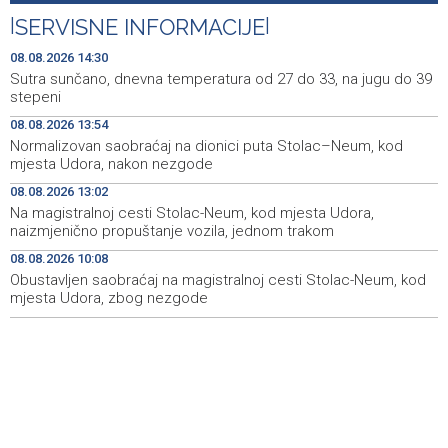
Dokumentarac 'Bulevar Ivice Osima' osvojio nagradu na
15:27
|
SERVISNE INFORMACIJE
|
City Festu u Niškoj Banji
08.08.2026 14:30
Konjic ugostio 23 folklorna društva na 26.
15:09
Sutra sunčano, dnevna temperatura od 27 do 33, na jugu do 39
Međunarodnom festivalu ‘Konjička sehara’
stepeni
08.08.2026 13:54
Vozači u HBŽ-u pozvani na oprez zbog divljih konja na
15:05
Normalizovan saobraćaj na dionici puta Stolac–Neum, kod
cestama
mjesta Udora, nakon nezgode
Bh. Muay Thai reprezentacija na Svjetskom prvenstvu u
14:49
08.08.2026 13:02
najbrojnijem sastavu do sada (VIDEO)
Na magistralnoj cesti Stolac-Neum, kod mjesta Udora,
naizmjenično propuštanje vozila, jednom trakom
Sutra sunčano, dnevna temperatura od 27 do 33, na
14:30
08.08.2026 10:08
jugu do 39 stepeni
Obustavljen saobraćaj na magistralnoj cesti Stolac-Neum, kod
mjesta Udora, zbog nezgode