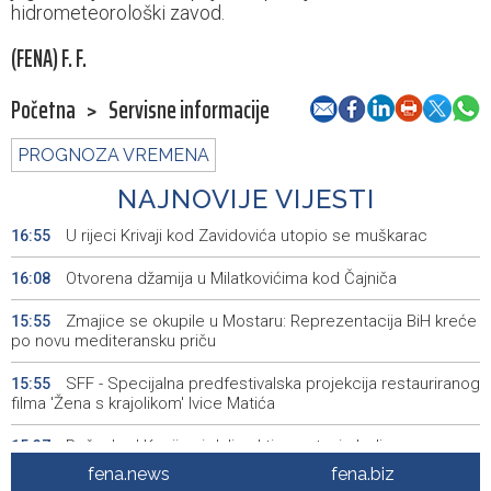
hidrometeorološki zavod.
(FENA) F. F.
Početna
>
Servisne informacije
PROGNOZA VREMENA
NAJNOVIJE VIJESTI
U rijeci Krivaji kod Zavidovića utopio se muškarac
16:55
Otvorena džamija u Milatkovićima kod Čajniča
16:08
Zmajice se okupile u Mostaru: Reprezentacija BiH kreće
15:55
po novu mediteransku priču
SFF - Specijalna predfestivalska projekcija restauriranog
15:55
filma 'Žena s krajolikom' Ivice Matića
Požar kod Konjica i dalje aktivan, stanje bolje nego
15:37
jutros
fena.news
fena.biz