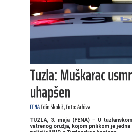
Tuzla: Muškarac usmr
uhapšen
FENA
Edin Skokić, Foto: Arhiva
TUZLA, 3. maja (FENA) – U tuzlanskom 
vatrenog oružja, kojom prilikom je jedna