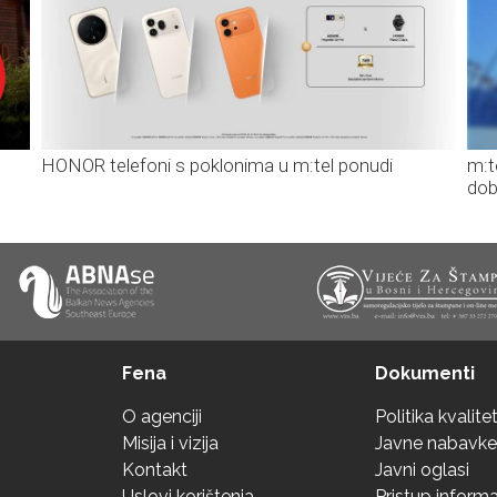
HONOR telefoni s poklonima u m:tel ponudi
m:t
dob
Fena
Dokumenti
O agenciji
Politika kvalite
Misija i vizija
Javne nabavke
Kontakt
Javni oglasi
Uslovi korištenja
Pristup inform