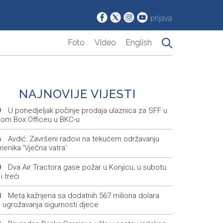
prijava
Foto
Video
English
NAJNOVIJE VIJESTI
U ponedjeljak počinje prodaja ulaznica za SFF u
9
nom Box Officeu u BKC-u
Avdić: Završeni radovi na tekućem održavanju
6
enika 'Vječna vatra'
Dva Air Tractora gase požar u Konjicu, u subotu
0
i treći
Meta kažnjena sa dodatnih 567 miliona dolara
8
 ugrožavanja sigurnosti djece