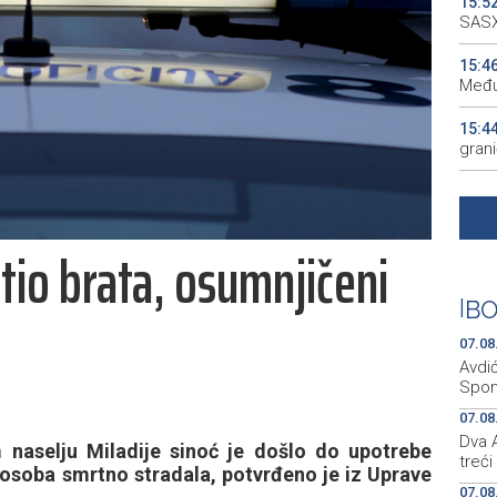
15:5
SASX
15:4
Među
15:4
gran
15:4
outa
tio brata, osumnjičeni
15:3
gosp
|
BO
15:2
07.08
Avdi
Spom
07.08
Dva A
naselju Miladije sinoć je došlo do upotrebe
treći
 osoba smrtno stradala, potvrđeno je iz Uprave
07.08