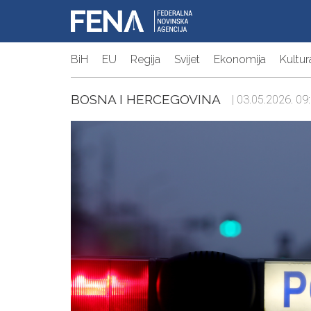
BiH
EU
Regija
Svijet
Ekonomija
Kultur
BOSNA I HERCEGOVINA
| 03.05.2026. 09: