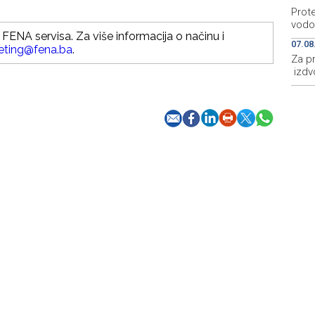
Prot
vodo
FENA servisa. Za više informacija o načinu i
07.08
eting@fena.ba
.
Za p
izdv