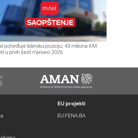
el potvrđuje lidersku poziciju: 43 miliona KM
iti u prvih šest mjeseci 2026.
EU projekti
ta
EU.FENA.BA
acijama