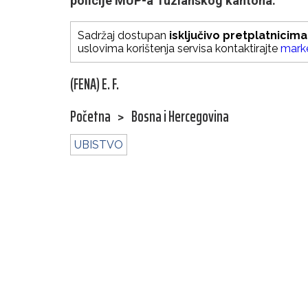
policije MUP-a Tuzlanskog kantona.
Sadržaj dostupan
isključivo pretplatnicima
uslovima korištenja servisa kontaktirajte
mark
(FENA) E. F.
Početna
>
Bosna i Hercegovina
UBISTVO