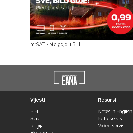
m:SAT - bilo gdje u BiH
Vijesti
Resursi
BiH
News in English
Svijet
Foto servis
Regija
Video servis
Ekonomija