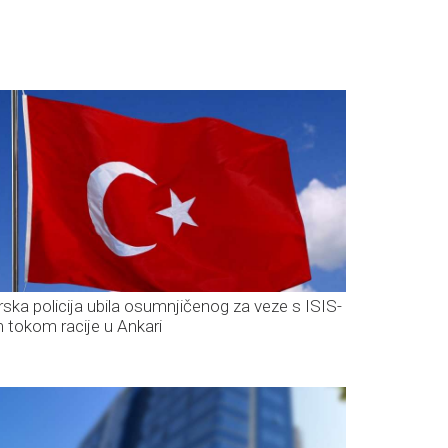
rska policija ubila osumnjičenog za veze s ISIS-
 tokom racije u Ankari