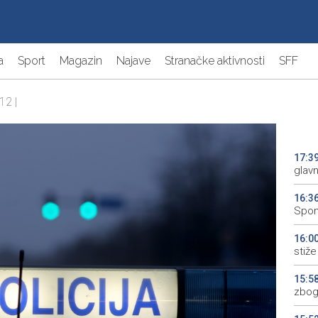
a
Sport
Magazin
Najave
Stranačke aktivnosti
SFF
12 |
17:3
glav
16:3
Spom
16:0
stiže 
15:5
zbog