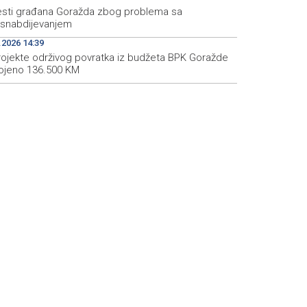
esti građana Goražda zbog problema sa
snabdijevanjem
.2026 14:39
rojekte održivog povratka iz budžeta BPK Goražde
ojeno 136.500 KM