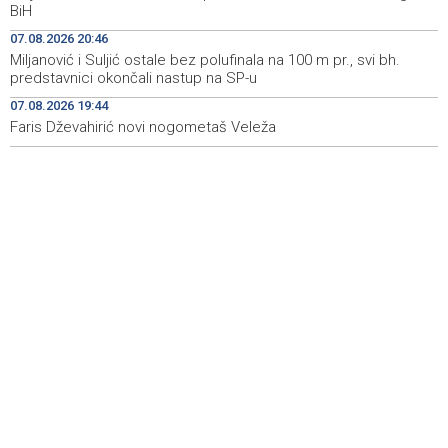
BiH
ponovo vratio u jamu 'Raspotočje'
07.08.2026 20:46
Sarajevo Film Festival presents Kinoscope and
19:03
Miljanović i Suljić ostale bez polufinala na 100 m pr., svi bh.
Kinoscope Surreal programs
predstavnici okončali nastup na SP-u
07.08.2026 19:44
Najave događaja za 8. 8. 2026. godine (subota)
19:00
Faris Dževahirić novi nogometaš Veleža