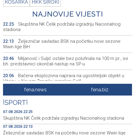
KOŠARKA
HKK ŠIROKI
NAJNOVIJE VIJESTI
Skupština NK Čelik podržala izgradnju Nacionalnog
22:25
stadiona
Željezničar savladao BSK na početku nove sezone
22:13
Wwin lige BiH
Miljanović i Suljić ostale bez polufinala na 100 m pr., svi
20:46
bh. predstavnici okončali nastup na SP-u
Bačena eksplozivna naprava na ugostiteljski objekt u
20:06
Vitezu, u Novom Travniku zapaljen Golf
fena.news
fena.biz
Galerija ULUPUBiH otvara novu izlagačku sezonu,
20:01
predstavlja novi izlagački program
|
SPORT
|
Faris Dževahirić novi nogometaš Veleža
19:44
07.08.2026 22:25
Skupština NK Čelik podržala izgradnju Nacionalnog stadiona
Announcement of events for Saturday, 8 August 2026
19:21
07.08.2026 22:13
Željezničar savladao BSK na početku nove sezone Wwin lige
Rudari Milanovića ubijedili da ode kući, Memčić se već
19:10