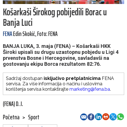
Košarkaši Širokog pobijedili Borac u
Banja Luci
FENA
Edin Skokić, Foto: FENA
BANJA LUKA, 3. maja (FENA) – Košarkaši HKK
Široki upisali su drugu uzastopnu pobjedu u Ligi 4
prvenstva Bosne i Hercegovine, savladavši na
gostovanju ekipu Borca rezultatom 82:76.
Sadržaj dostupan
isključivo pretplatnicima
FENA
servisa. Za više informacija o načinu i uslovima
korištenja servisa kontaktirajte
marketing@fena.ba
.
(FENA) D. J.
Početna
>
Sport