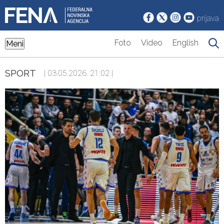
prijava
Foto
Video
English
Meni
SPORT
| 03.05.2026. 21:02 |