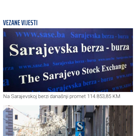
VEZANE VIJESTI
Na Sarajevskoj berzi današnji promet 114.853,85 KM