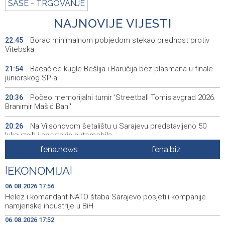
SASE - TRGOVANJE
NAJNOVIJE VIJESTI
Borac minimalnom pobjedom stekao prednost protiv
22:45
Vitebska
Bacačice kugle Bešlija i Baručija bez plasmana u finale
21:54
juniorskog SP-a
Počeo memorijalni turnir 'Streetball Tomislavgrad 2026.
20:36
Branimir Mašić Bani'
Na Vilsonovom šetalištu u Sarajevu predstavljeno 50
20:26
luksuznih i sportskih automobila
fena.news
fena.biz
Announcement of events for Friday, 7 August 2026
20:01
|
EKONOMIJA
|
Drugi Festival bakri okupio mještane i posjetitelje kod
19:55
Livna
06.08.2026 17:56
Helez i komandant NATO štaba Sarajevo posjetili kompanije
Novi Travnik receives first direct EU funding for UNESCO
19:45
namjenske industrije u BiH
heritage project
06.08.2026 17:52