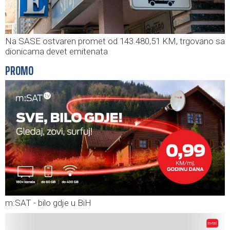
Na SASE ostvaren promet od 143.480,51 KM, trgovano sa
dionicama devet emitenata
PROMO
m:SAT - bilo gdje u BiH