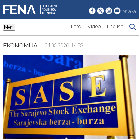
prijava
Foto
Video
English
Meni
EKONOMIJA
| 04.05.2026. 14:58 |