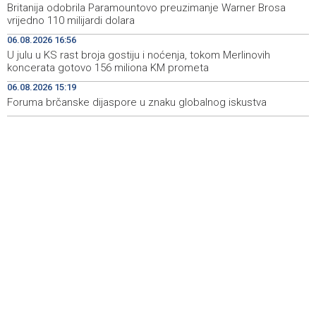
Britanija odobrila Paramountovo preuzimanje Warner Brosa
Crishock: OHR maintains an open dialogue with all
19:33
vrijedno 110 milijardi dolara
political stakeholders in BiH
06.08.2026 16:56
Velika nagrada Britanije ostaje u MotoGP kalendaru do
19:32
U julu u KS rast broja gostiju i noćenja, tokom Merlinovih
2028. godine
koncerata gotovo 156 miliona KM prometa
06.08.2026 15:19
Španska krajnja ljevica i desnica ujedinjene protiv
19:29
Maroka kao suorganizatora SP 2030.
Foruma brčanske dijaspore u znaku globalnog iskustva