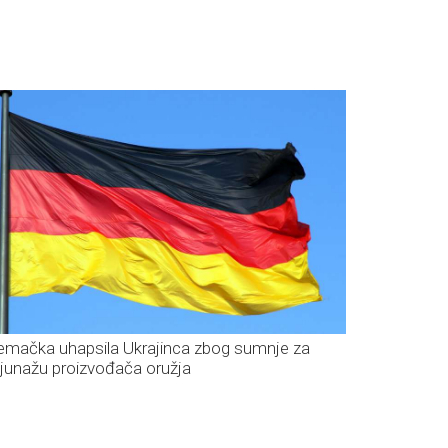
emačka uhapsila Ukrajinca zbog sumnje za
ijunažu proizvođača oružja