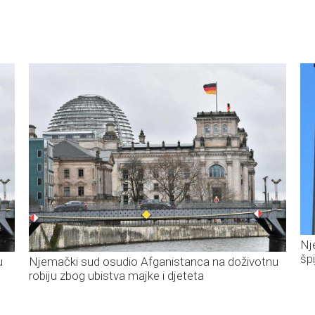
Nj
šp
u
Njemački sud osudio Afganistanca na doživotnu
robiju zbog ubistva majke i djeteta