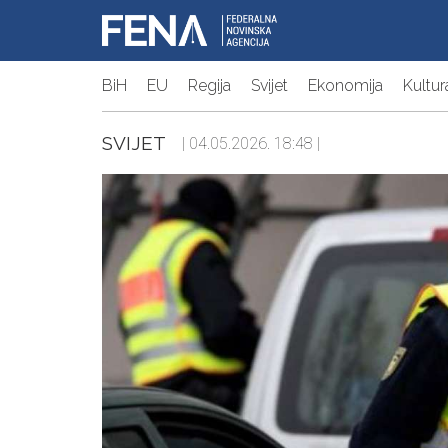
BiH
EU
Regija
Svijet
Ekonomija
Kultur
SVIJET
| 04.05.2026. 18:48 |