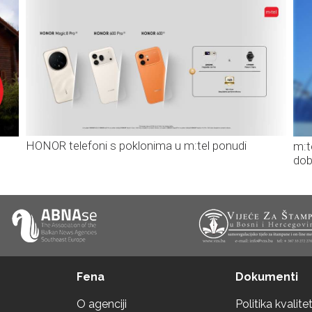
HONOR telefoni s poklonima u m:tel ponudi
m:t
dob
Fena
Dokumenti
O agenciji
Politika kvalite