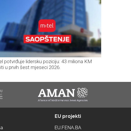
el potvrđuje lidersku poziciju: 43 miliona KM
iti u prvih šest mjeseci 2026.
EU projekti
ta
EU.FENA.BA