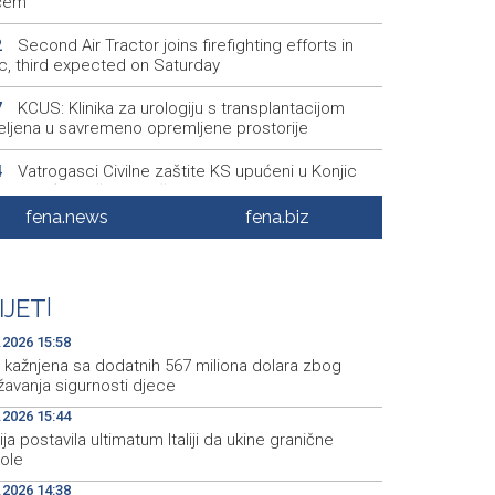
ćem
Second Air Tractor joins firefighting efforts in
2
ic, third expected on Saturday
KCUS: Klinika za urologiju s transplantacijom
7
eljena u savremeno opremljene prostorije
Vatrogasci Civilne zaštite KS upućeni u Konjic
4
ispomoć u gašenju požara
fena.news
fena.biz
Ticket sales for the 32nd Sarajevo Film Festival
1
ns on Monday at the Main Box Office
Sarajevo Film Festival predstavlja programe
0
IJET
|
scope i Kinoscope Surreal
.2026 15:58
 kažnjena sa dodatnih 567 miliona dolara zbog
žavanja sigurnosti djece
.2026 15:44
ja postavila ultimatum Italiji da ukine granične
role
.2026 14:38