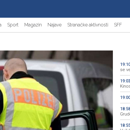
a
Sport
Magazin
Najave
Stranačke aktivnosti
SFF
19:1
se v
19:0
Kino
19:0
18:5
Grude
18:5