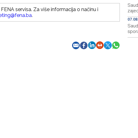
Saudi
FENA servisa. Za više informacija o načinu i
zaje
eting@fena.ba
.
07.08
Saudi
spor