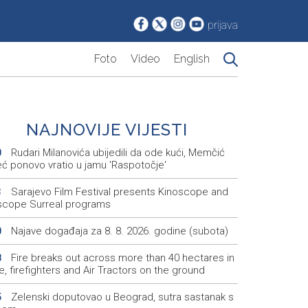
prijava
Foto
Video
English
NAJNOVIJE VIJESTI
Rudari Milanovića ubijedili da ode kući, Memčić
0
eć ponovo vratio u jamu 'Raspotočje'
Sarajevo Film Festival presents Kinoscope and
3
scope Surreal programs
Najave događaja za 8. 8. 2026. godine (subota)
0
Fire breaks out across more than 40 hectares in
8
, firefighters and Air Tractors on the ground
Zelenski doputovao u Beograd, sutra sastanak s
5