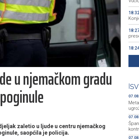
Vuči
18:3
Konj
18:2
pres
18:2
kao 
18:2
jude u njemačkom gradu
begi
18:2
|
SV
 poginule
Kino
07.08
Meta
ugro
07.08
Špani
jeljak zaletio u ljude u centru njemačkog
kont
inule, saopćila je policija.
07.08