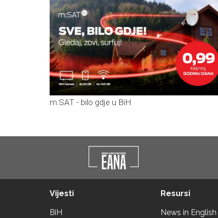
m:SAT - bilo gdje u BiH
Vijesti
Resursi
BiH
News in English