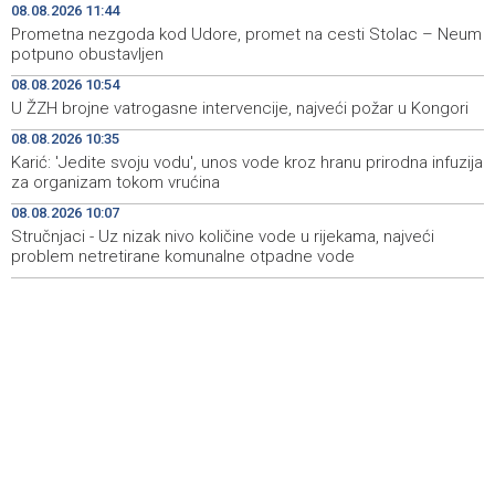
Izraelske snage izvršile raciju u gradu na Zapadnoj obali
14:01
08.08.2026 11:44
Prometna nezgoda kod Udore, promet na cesti Stolac – Neum
Normalizovan saobraćaj na dionici puta Stolac–Neum,
13:54
potpuno obustavljen
kod mjesta Udora, nakon nezgode
08.08.2026 10:54
U ŽZH brojne vatrogasne intervencije, najveći požar u Kongori
Vučić i Zelenski u Beogradu: Srbija podržava teritorijalni
13:15
integritet Ukrajine
08.08.2026 10:35
Karić: 'Jedite svoju vodu', unos vode kroz hranu prirodna infuzija
Na magistralnoj cesti Stolac-Neum, kod mjesta Udora,
13:02
za organizam tokom vrućina
naizmjenično propuštanje vozila, jednom trakom
08.08.2026 10:07
Stručnjaci - Uz nizak nivo količine vode u rijekama, najveći
Više od 500 učesnika na Drinskoj regati od Modrana do
12:59
Goražda
problem netretirane komunalne otpadne vode