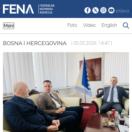
prijava
Foto
Video
English
Meni
BOSNA I HERCEGOVINA
| 05.05.2026. 14:47 |