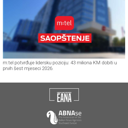
m:tel potvrđuje lidersku poziciju: 43 miliona KM dobiti u
prvih šest mjeseci 2026.