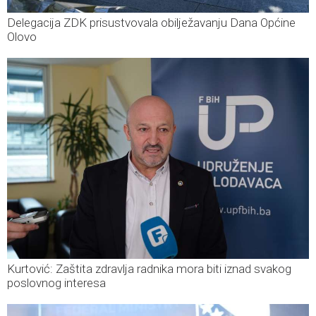
Delegacija ZDK prisustvovala obilježavanju Dana Općine
Olovo
Kurtović: Zaštita zdravlja radnika mora biti iznad svakog
poslovnog interesa