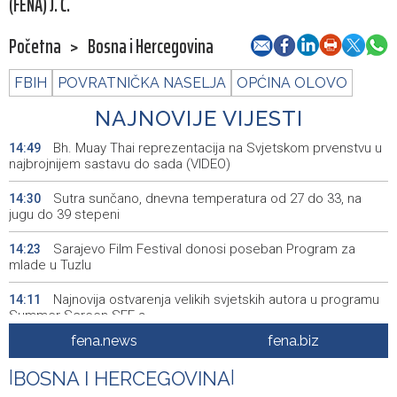
(FENA) J. Č.
Početna
>
Bosna i Hercegovina
FBIH
POVRATNIČKA NASELJA
OPĆINA OLOVO
NAJNOVIJE VIJESTI
Bh. Muay Thai reprezentacija na Svjetskom prvenstvu u
14:49
najbrojnijem sastavu do sada (VIDEO)
Sutra sunčano, dnevna temperatura od 27 do 33, na
14:30
jugu do 39 stepeni
Sarajevo Film Festival donosi poseban Program za
14:23
mlade u Tuzlu
Najnovija ostvarenja velikih svjetskih autora u programu
14:11
Summer Screen SFF-a
fena.news
fena.biz
Izraelska vojska nastavlja napade na jugu Libana uprkos
14:05
prekidu vatre i pregovorima
|
BOSNA I HERCEGOVINA
|