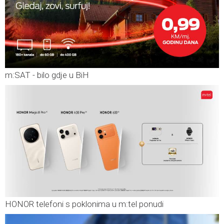
m:SAT - bilo gdje u BiH
HONOR telefoni s poklonima u m:tel ponudi