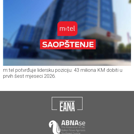
m:tel potvrđuje lidersku poziciju: 43 miliona KM dobiti u
prvih šest mjeseci 2026.