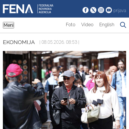
prijava
Foto
Video
English
Meni
EKONOMIJA
| 08.05.2026. 08:53 |