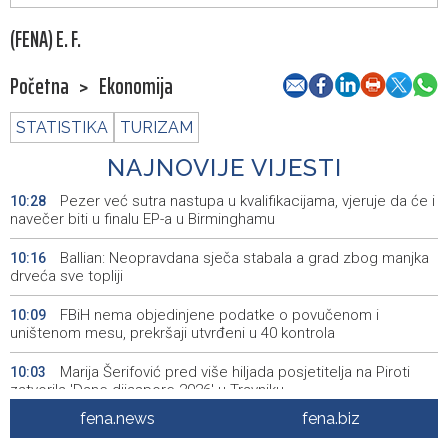
(FENA) E. F.
Početna
>
Ekonomija
STATISTIKA
TURIZAM
NAJNOVIJE VIJESTI
Pezer već sutra nastupa u kvalifikacijama, vjeruje da će i
10:28
navečer biti u finalu EP-a u Birminghamu
Ballian: Neopravdana sječa stabala a grad zbog manjka
10:16
drveća sve topliji
FBiH nema objedinjene podatke o povučenom i
10:09
uništenom mesu, prekršaji utvrđeni u 40 kontrola
Marija Šerifović pred više hiljada posjetitelja na Piroti
10:03
zatvorila 'Dane dijaspore 2026' u Travniku
fena.news
fena.biz
Kušljugić: Sprječavanje dehidracije i pregrijavanja ključni
09:28
za očuvanje zdravlja srca tokom vrućina