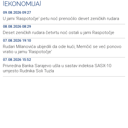
|
EKONOMIJA
|
U jami 'Raspotočje' petu noć prenoćilo devet zeničkih
09:27
09.08.2026 09:27
rudara
U jami 'Raspotočje' petu noć prenoćilo devet zeničkih rudara
08.08.2026 08:29
Gosti iz regiona okupirali Jahorinu, mnogi zbog popusta
09:20
umjesto mora izabrali planinu
Deset zeničkih rudara četvrtu noć ostali u jami Raspotočje
07.08.2026 19:10
Požar kod Konjica lokaliziran, vatrogasci i dalje na
09:17
Rudari Milanovića ubijedili da ode kući, Memčić se već ponovo
terenu
vratio u jamu 'Raspotočje'
U Stupama održan prvi „Gastro Livno“: Više od 20 jela
09:09
07.08.2026 15:52
predstavilo raznolikost livanjske gastronomije
Privredna Banka Sarajevo ušla u sastav indeksa SASX-10
umjesto Rudnika Soli Tuzla
Pretežno sunčano jutro u BiH, u Mostaru 29 stepeni
09:05