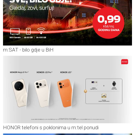
m:SAT - bilo gdje u BiH
HONOR telefoni s poklonima u m:tel ponudi