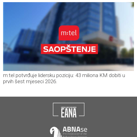
m:tel potvrđuje lidersku poziciju: 43 miliona KM dobiti u
prvih šest mjeseci 2026.