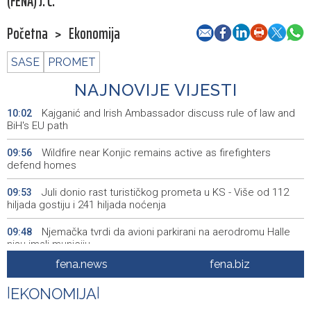
(FENA) J. Č.
Početna
>
Ekonomija
SASE
PROMET
NAJNOVIJE VIJESTI
Kajganić and Irish Ambassador discuss rule of law and
10:02
BiH's EU path
Wildfire near Konjic remains active as firefighters
09:56
defend homes
Juli donio rast turističkog prometa u KS - Više od 112
09:53
hiljada gostiju i 241 hiljada noćenja
Njemačka tvrdi da avioni parkirani na aerodromu Halle
09:48
nisu imali municiju
fena.news
fena.biz
U Sarajevu počelo saobraćati 10 novih ISUZU autobusa
09:41
|
EKONOMIJA
|
Crnogorska vlada pokazala je da poštuje Hrvatsku
09:32