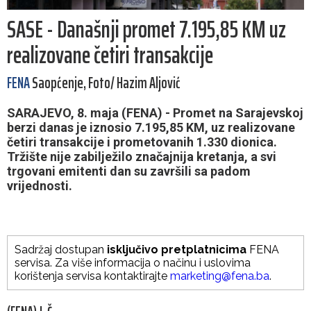
SASE - Današnji promet 7.195,85 KM uz
realizovane četiri transakcije
FENA
Saopćenje, Foto/ Hazim Aljović
SARAJEVO, 8. maja (FENA) - Promet na Sarajevskoj
berzi danas je iznosio 7.195,85 KM, uz realizovane
četiri transakcije i prometovanih 1.330 dionica.
Tržište nije zabilježilo značajnija kretanja, a svi
trgovani emitenti dan su završili sa padom
vrijednosti.
Sadržaj dostupan
isključivo pretplatnicima
FENA
servisa. Za više informacija o načinu i uslovima
korištenja servisa kontaktirajte
marketing@fena.ba
.