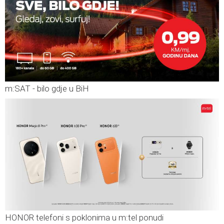
m:SAT - bilo gdje u BiH
HONOR telefoni s poklonima u m:tel ponudi