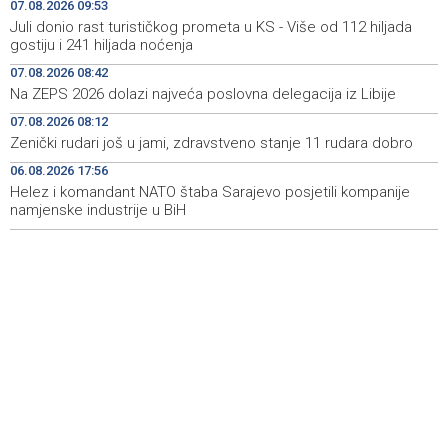
07.08.2026 09:53
Bećirović na svečanosti povodom Dana grada
09:31
Juli donio rast turističkog prometa u KS - Više od 112 hiljada
Cazina:Slobodarski narod Krajine nikad i niko nije slomio
gostiju i 241 hiljada noćenja
07.08.2026 08:42
'Gastro Livno 2026.' okupit će domaće ugostitelje i
09:27
Na ZEPS 2026 dolazi najveća poslovna delegacija iz Libije
proizvođače
07.08.2026 08:12
Crishock posjetio IDDEEA-u: Zajednička opredijeljenost
09:25
Zenički rudari još u jami, zdravstveno stanje 11 rudara dobro
za nastavak saradnje
06.08.2026 17:56
Helez i komandant NATO štaba Sarajevo posjetili kompanije
Kajganić i ambasador Irske o vladavini prava i
09:25
evropskom putu BiH
namjenske industrije u BiH