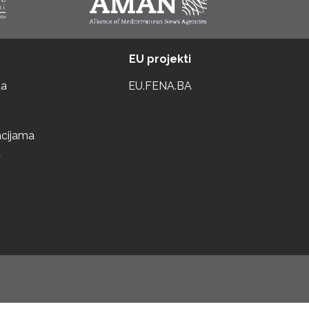
EU projekti
ta
EU.FENA.BA
acijama
a