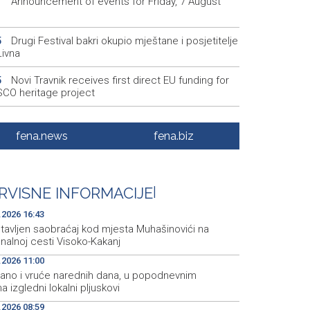
Announcement of events for Friday, 7 August
1
Drugi Festival bakri okupio mještane i posjetitelje
5
Livna
Novi Travnik receives first direct EU funding for
5
CO heritage project
Crishock: OHR maintains an open dialogue with
3
olitical stakeholders in BiH
fena.news
fena.biz
Velika nagrada Britanije ostaje u MotoGP
2
ndaru do 2028. godine
RVISNE INFORMACIJE
|
Španska krajnja ljevica i desnica ujedinjene protiv
9
ka kao suorganizatora SP 2030.
.2026 16:43
tavljen saobraćaj kod mjesta Muhašinovići na
nalnoj cesti Visoko-Kakanj
.2026 11:00
ano i vruće narednih dana, u popodnevnim
a izgledni lokalni pljuskovi
.2026 08:59