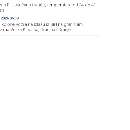
s u BiH sunčano i vruće, temperature od 34 do 41
en
.2026 06:50
kolone vozila na izlazu iz BiH na graničnim
zima Velika Kladuša, Gradina i Orašje