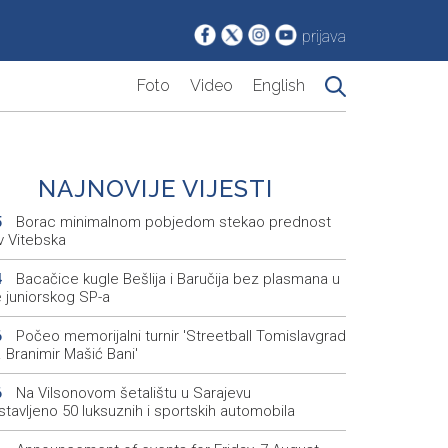
prijava
Foto
Video
English
NAJNOVIJE VIJESTI
Borac minimalnom pobjedom stekao prednost
5
v Vitebska
Bacačice kugle Bešlija i Baručija bez plasmana u
4
e juniorskog SP-a
Počeo memorijalni turnir 'Streetball Tomislavgrad
6
 Branimir Mašić Bani'
Na Vilsonovom šetalištu u Sarajevu
6
tavljeno 50 luksuznih i sportskih automobila