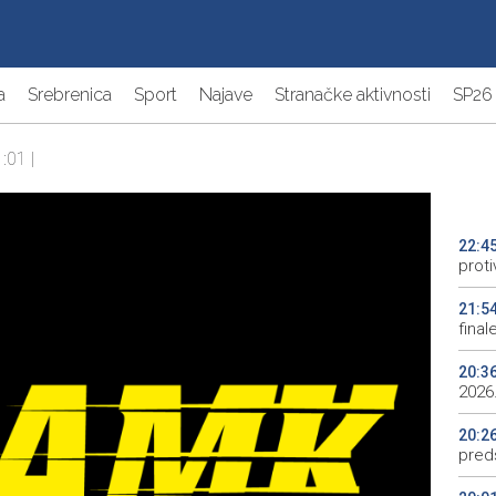
a
Srebrenica
Sport
Najave
Stranačke aktivnosti
SP26
:01 |
22:4
proti
21:5
final
20:3
2026.
20:2
preds