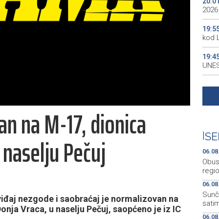
20:0
2026
19:5
kod 
19:4
UNES
19:3
all p
an na M-17, dionica
19:3
kale
|
SE
 naselju Pečuj
19:2
Maro
06.08
Obus
regio
06.08
Sunč
iđaj nezgode i saobraćaj je normalizovan na
satim
nja Vraca, u naselju Pečuj, saopćeno je iz IC
06.08