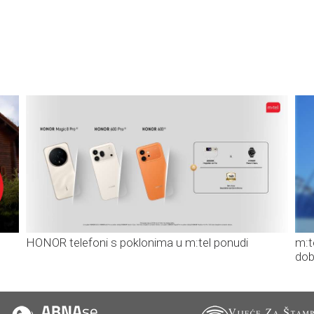
HONOR telefoni s poklonima u m:tel ponudi
m:t
dob