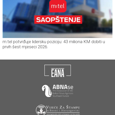
m:tel potvrđuje lidersku poziciju: 43 miliona KM dobiti u
prvih šest mjeseci 2026.