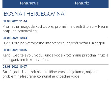
'ELVIS, moj komšija' najbolji muzički dokumentarni film na
11:27
fena.news
fena.biz
City film festu u Niškoj Banji
|
BOSNA I HERCEGOVINA
|
Zračna luka Split rekordna u Hrvatskoj sa 770 tisuća
11:16
putnika u srpnju
08.08.2026 11:44
Prometna nezgoda kod Udore, promet na cesti Stolac – Neum
Svečani doček Zelenskog u Beogradu, u fokusu
11:09
potpuno obustavljen
razgovora odnosi Srbije i Ukrajine
08.08.2026 10:54
U ŽZH brojne vatrogasne intervencije, najveći požar u Kongori
U ŽZH brojne vatrogasne intervencije, najveći požar u
10:54
Kongori
08.08.2026 10:35
Karić: 'Jedite svoju vodu', unos vode kroz hranu prirodna infuzija
Karić: 'Jedite svoju vodu', unos vode kroz hranu prirodna
10:35
za organizam tokom vrućina
infuzija za organizam tokom vrućina
08.08.2026 10:07
Stručnjaci - Uz nizak nivo količine vode u rijekama, najveći
Obustavljen saobraćaj na magistralnoj cesti Stolac-
10:08
Neum, kod mjesta Udora, zbog nezgode
problem netretirane komunalne otpadne vode