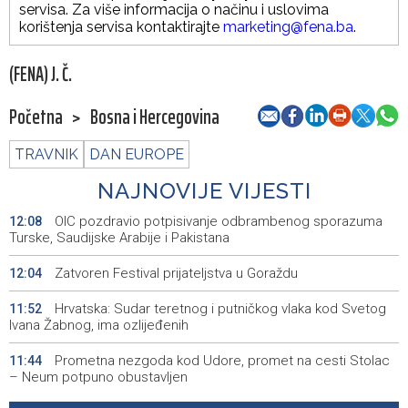
servisa. Za više informacija o načinu i uslovima
korištenja servisa kontaktirajte
marketing@fena.ba
.
(FENA) J. Č.
Početna
>
Bosna i Hercegovina
TRAVNIK
DAN EUROPE
NAJNOVIJE VIJESTI
OIC pozdravio potpisivanje odbrambenog sporazuma
12:08
Turske, Saudijske Arabije i Pakistana
Zatvoren Festival prijateljstva u Goraždu
12:04
Hrvatska: Sudar teretnog i putničkog vlaka kod Svetog
11:52
Ivana Žabnog, ima ozlijeđenih
Prometna nezgoda kod Udore, promet na cesti Stolac
11:44
– Neum potpuno obustavljen