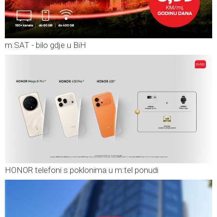
m:SAT - bilo gdje u BiH
HONOR telefoni s poklonima u m:tel ponudi