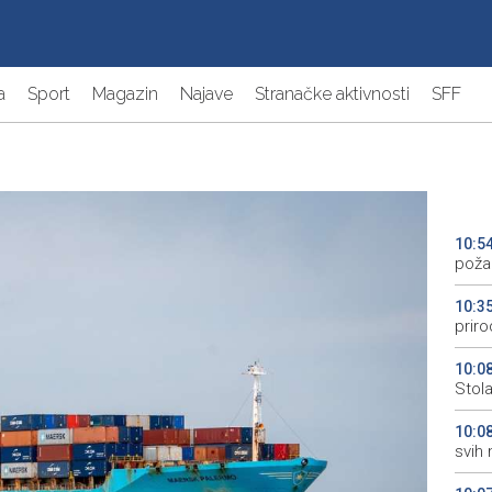
a
Sport
Magazin
Najave
Stranačke aktivnosti
SFF
10:5
poža
10:3
priro
10:0
Stol
10:0
svih 