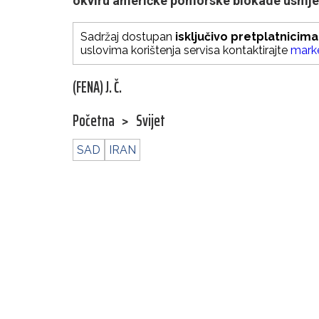
okviru američke pomorske blokade usmjer
Sadržaj dostupan
isključivo pretplatnicima
uslovima korištenja servisa kontaktirajte
mark
(FENA) J. Č.
Početna
>
Svijet
SAD
IRAN