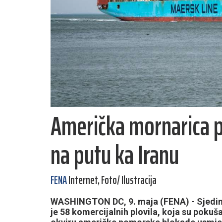
Američka mornarica p
na putu ka Iranu
FENA
Internet, Foto/ Ilustracija
WASHINGTON DC, 9. maja (FENA) - Sjedinj
je 58 komercijalnih plovila, koja su pokušal