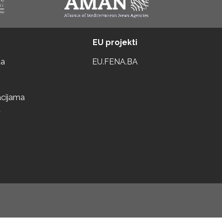
EU projekti
ta
EU.FENA.BA
acijama
a