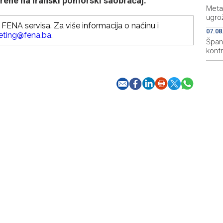
ene na iranski pomorski saobraćaj.
Meta
ugro
FENA servisa. Za više informacija o načinu i
07.08
eting@fena.ba
.
Špani
kont