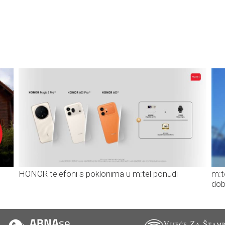
HONOR telefoni s poklonima u m:tel ponudi
m:t
dob