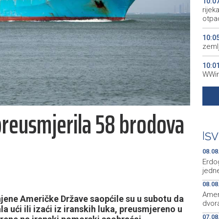
10:0
rije
otpa
10:0
zeml
10:0
WWin
09:5
više
reusmjerila 58 brodova
09:4
Ključ
|
SV
09:1
08.08
aktiv
Erdo
jedne
08.08
Amer
ene Američke Države saopćile su u subotu da
dvora
a ući ili izaći iz iranskih luka, preusmjereno u
07.08