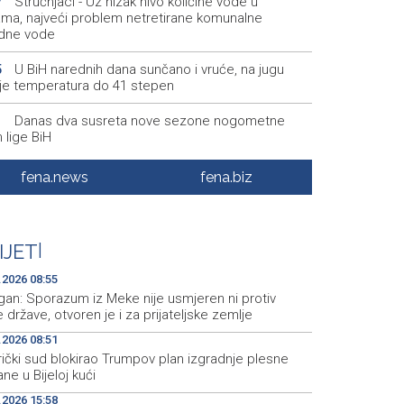
Stručnjaci - Uz nizak nivo količine vode u
7
kama, najveći problem netretirane komunalne
dne vode
U BiH narednih dana sunčano i vruće, na jugu
5
je temperatura do 41 stepen
Danas dva susreta nove sezone nogometne
1
 lige BiH
Jakšić: U četiri godine građanima USK-a vraćeno
0
fena.news
fena.biz
 od 25 miliona KM po osnovu pravosnažnih presuda
Književno veče sa Admirom i Irmom Husić u
5
u
IJET
|
Požar na području Kanjine i Živašnice i dalje
8
.2026 08:55
an, angažirani brojni vatrogasci i helikopteri
gan: Sporazum iz Meke nije usmjeren ni protiv
 države, otvoren je i za prijateljske zemlje
.2026 08:51
ički sud blokirao Trumpov plan izgradnje plesne
ne u Bijeloj kući
.2026 15:58