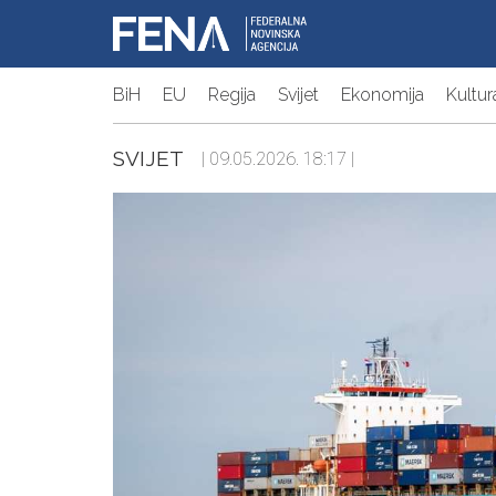
BiH
EU
Regija
Svijet
Ekonomija
Kultur
SVIJET
| 09.05.2026. 18:17 |