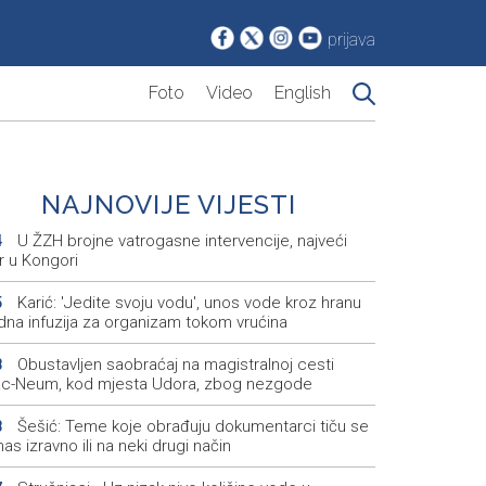
prijava
Foto
Video
English
NAJNOVIJE VIJESTI
U ŽZH brojne vatrogasne intervencije, najveći
4
r u Kongori
Karić: 'Jedite svoju vodu', unos vode kroz hranu
5
dna infuzija za organizam tokom vrućina
Obustavljen saobraćaj na magistralnoj cesti
8
ac-Neum, kod mjesta Udora, zbog nezgode
Šešić: Teme koje obrađuju dokumentarci tiču se
8
nas izravno ili na neki drugi način