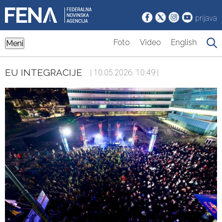
prijava
Foto
Video
English
Meni
EU INTEGRACIJE
| 10.05.2026. 10:49 |