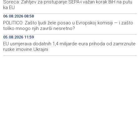
Soreca: Zahtjev za pristupanje SEPA-i važan korak BiH na putu
Crishock: OHR maintains an open dialogue with all
19:33
ka EU
political stakeholders in BiH
06.08.2026 08:58
Velika nagrada Britanije ostaje u MotoGP kalendaru do
19:32
POLITICO: Zašto ljudi žele posao u Evropskoj komisiji — i zašto
2028. godine
toliko mnogo njih završi nesretno?
05.08.2026 11:59
Španska krajnja ljevica i desnica ujedinjene protiv
19:29
Maroka kao suorganizatora SP 2030.
EU usmjerava dodatnih 1,4 milijarde eura prihoda od zamrznute
ruske imovine Ukrajini