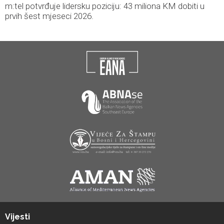
m:tel potvrđuje lidersku poziciju: 43 miliona KM dobiti u
prvih šest mjeseci 2026.
Vijesti