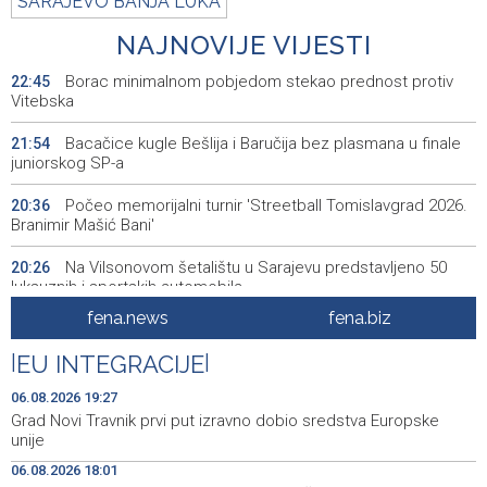
SARAJEVO BANJA LUKA
NAJNOVIJE VIJESTI
Borac minimalnom pobjedom stekao prednost protiv
22:45
Vitebska
Bacačice kugle Bešlija i Baručija bez plasmana u finale
21:54
juniorskog SP-a
Počeo memorijalni turnir 'Streetball Tomislavgrad 2026.
20:36
Branimir Mašić Bani'
Na Vilsonovom šetalištu u Sarajevu predstavljeno 50
20:26
luksuznih i sportskih automobila
fena.news
fena.biz
Announcement of events for Friday, 7 August 2026
20:01
|
EU INTEGRACIJE
|
Drugi Festival bakri okupio mještane i posjetitelje kod
19:55
Livna
06.08.2026 19:27
Grad Novi Travnik prvi put izravno dobio sredstva Europske
Novi Travnik receives first direct EU funding for UNESCO
19:45
unije
heritage project
06.08.2026 18:01