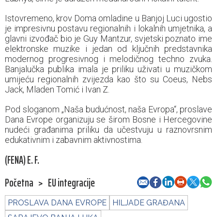
Istovremeno, krov Doma omladine u Banjoj Luci ugostio
je impresivnu postavu regionalnih i lokalnih umjetnika, a
glavni izvođač bio je Guy Mantzur, svjetski poznato ime
elektronske muzike i jedan od ključnih predstavnika
modernog progresivnog i melodičnog techno zvuka.
Banjalučka publika imala je priliku uživati u muzičkom
umijeću regionalnih zvijezda kao što su Coeus, Nebs
Jack, Mladen Tomić i Ivan Z.
Pod sloganom „Naša budućnost, naša Evropa“, proslave
Dana Evrope organizuju se širom Bosne i Hercegovine
nudeći građanima priliku da učestvuju u raznovrsnim
edukativnim i zabavnim aktivnostima.
(FENA) E. F.
Početna
>
EU integracije
PROSLAVA DANA EVROPE
HILJADE GRAĐANA