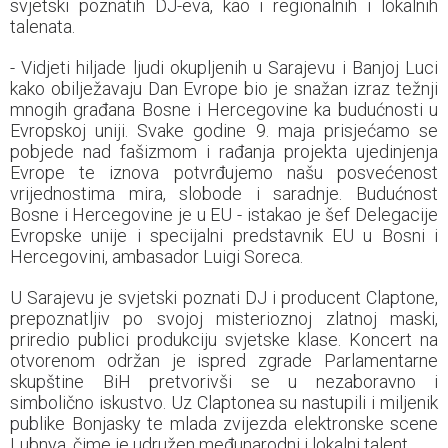
svjetski poznatih DJ-eva, kao i regionalnih i lokalnih
talenata.
- Vidjeti hiljade ljudi okupljenih u Sarajevu i Banjoj Luci
kako obilježavaju Dan Evrope bio je snažan izraz težnji
mnogih građana Bosne i Hercegovine ka budućnosti u
Evropskoj uniji. Svake godine 9. maja prisjećamo se
pobjede nad fašizmom i rađanja projekta ujedinjenja
Evrope te iznova potvrđujemo našu posvećenost
vrijednostima mira, slobode i saradnje. Budućnost
Bosne i Hercegovine je u EU - istakao je šef Delegacije
Evropske unije i specijalni predstavnik EU u Bosni i
Hercegovini, ambasador Luigi Soreca.
U Sarajevu je svjetski poznati DJ i producent Claptone,
prepoznatljiv po svojoj misterioznoj zlatnoj maski,
priredio publici produkciju svjetske klase. Koncert na
otvorenom održan je ispred zgrade Parlamentarne
skupštine BiH pretvorivši se u nezaboravno i
simbolično iskustvo. Uz Claptonea su nastupili i miljenik
publike Bonjasky te mlada zvijezda elektronske scene
Lubnya, čime je udružen međunarodni i lokalni talent.