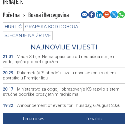
(FENA) E. F.
Početna
>
Bosna i Hercegovina
HURTIĆ
GRAPSKA KOD DOBOJA
SJEĆANJE NA ŽRTVE
NAJNOVIJE VIJESTI
Vlada Srbije: Nema opasnosti od nestašica struje i
21:01
vode, riječni promet ugrožen
Rukometaši 'Slobode' ulaze u novu sezonu s ciljem
20:29
povratka u Premijer ligu
Ministarstvo za odgoj i obrazovanje KS razvilo sistem
20:17
stručne podrške prosvjetnim radnicima
Announcement of events for Thursday, 6 August 2026
19:32
Rise in electric scooter injuries among children; Biloš:
19:26
fena.news
fena.biz
Head and facial injuries most common