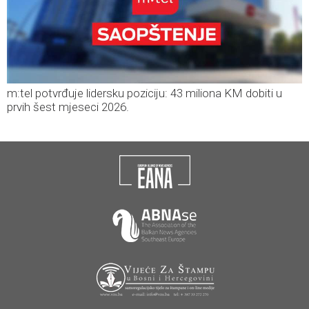
m:tel potvrđuje lidersku poziciju: 43 miliona KM dobiti u
prvih šest mjeseci 2026.