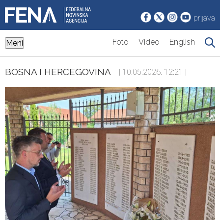
prijava
Foto
Video
English
Meni
BOSNA I HERCEGOVINA
| 10.05.2026. 12:21 |