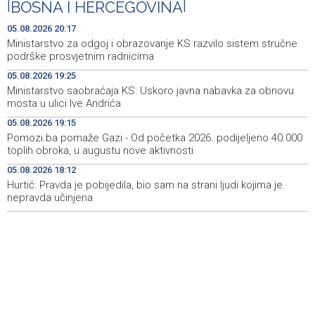
|
BOSNA I HERCEGOVINA
|
Ministarstvo saobraćaja KS: Uskoro javna nabavka za
19:25
obnovu mosta u ulici Ive Andrića
05.08.2026 20:17
Ministarstvo za odgoj i obrazovanje KS razvilo sistem stručne
Pomozi.ba pomaže Gazi - Od početka 2026. podijeljeno
19:15
podrške prosvjetnim radnicima
40.000 toplih obroka, u augustu nove aktivnosti
05.08.2026 19:25
Ministarstvo saobraćaja KS: Uskoro javna nabavka za obnovu
Conference on representation of constituent peoples
19:12
mosta u ulici Ive Andrića
and Others in BiH institutions on August 7
05.08.2026 19:15
'Šetnica kulture' nastavljena modnom revijom i
19:12
Pomozi.ba pomaže Gazi - Od početka 2026. podijeljeno 40.000
predstavljanjem kozmetike
toplih obroka, u augustu nove aktivnosti
05.08.2026 18:12
Prosecutor's Office indicts former Court of BiH
19:05
employee for alleged embezzlement
Hurtić: Pravda je pobijedila, bio sam na strani ljudi kojima je
nepravda učinjena