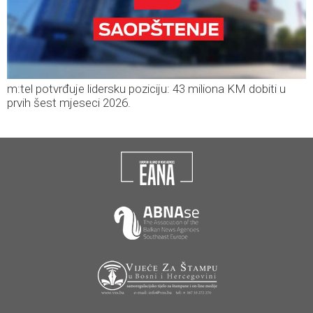
m:tel potvrđuje lidersku poziciju: 43 miliona KM dobiti u
prvih šest mjeseci 2026.