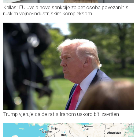
Kallas: EU uvela nove sankcije za pet osoba povezanih s
ruskim vojno-industrijskim kompleksom
Trump vjeruje da će rat s Iranom uskoro biti završen