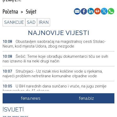
Početna
>
Svijet
SANKCIJE
SAD
IRAN
NAJNOVIJE VIJESTI
Obustavljen saobraćaj na magistralnoj cesti Stolac-
10:08
Neum, kod mjesta Udora, zbog nezgode
Šešić: Teme koje obrađuju dokumentarci tiču se svih
10:08
nas izravno ili na neki drugi način
Stručnjaci - Uz nizak nivo količine vode u rijekama,
10:07
najveći problem netretirane komunalne otpadne vode
U BiH narednih dana sunčano i vruće, na jugu zemlje
10:05
temperatura do 41 stepen
fena.news
fena.biz
Danas dva susreta nove sezone nogometne WWin lige
10:01
BiH
|
SVIJET
|
Jakšić: U četiri godine građanima USK-a vraćeno više od
09:50