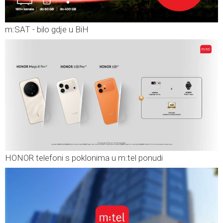
m:SAT - bilo gdje u BiH
HONOR telefoni s poklonima u m:tel ponudi