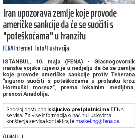
Iran upozorava zemlje koje provode
američke sankcije da će se suočiti s
"poteškoćama" u tranzitu
FENA
Internet, Foto/ Ilustracija
ISTANBUL, 10. maja (FENA) - Glasnogovornik
iranske vojske izjavio je u nedjelju da će se zemlje
koje provode američke sankcije protiv Teherana
"sigurno suočiti s poteškoćama u prolasku kroz
Hormuški moreuz", prema lokalnim medijima,
prenosi Anadolija.
Sadržaj dostupan
isključivo pretplatnicima
FENA
servisa. Za više informacija o načinu i uslovima
korištenja servisa kontaktirajte
marketing@fena.ba
.
(FENA) E. F.