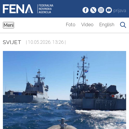
prijava
Foto
Video
English
Meni
SVIJET
| 10.05.2026. 13:26 |