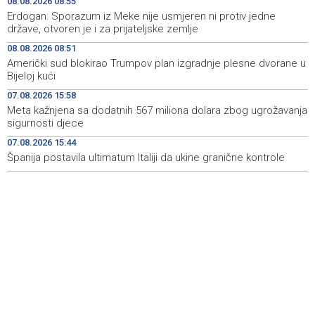
08.08.2026 08:55
25 miliona KM po osnovu pravosnažnih presuda
Erdogan: Sporazum iz Meke nije usmjeren ni protiv jedne
države, otvoren je i za prijateljske zemlje
Književno veče sa Admirom i Irmom Husić u Ključu
09:45
08.08.2026 08:51
Američki sud blokirao Trumpov plan izgradnje plesne dvorane u
Požar na području Kanjine i Živašnice i dalje aktivan,
09:18
Bijeloj kući
angažirani brojni vatrogasci i helikopteri
07.08.2026 15:58
Erdogan: Sporazum iz Meke nije usmjeren ni protiv
08:55
Meta kažnjena sa dodatnih 567 miliona dolara zbog ugrožavanja
jedne države, otvoren je i za prijateljske zemlje
sigurnosti djece
07.08.2026 15:44
Američki sud blokirao Trumpov plan izgradnje plesne
08:51
dvorane u Bijeloj kući
Španija postavila ultimatum Italiji da ukine granične kontrole