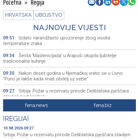
Početna
>
Regija
HRVATSKA
UBOJSTVO
NAJNOVIJE VIJESTI
Izdato narandžasto upozorenje zbog visoke
09:51
temperature zraka
Šesta 'Maslenicijada' u Arapuši okupila ljubitelje
09:34
tradicionalne kuhinje
Nakon deset godina u Njemačkoj vratio se u Livno:
09:30
"Puno je lakše kada imaš obitelj uz sebe"
Srbija: Požar u rezervatu prirode Deliblatska pješčara
09:27
stavljen pod kontrolu
fena.news
fena.biz
Požar u Konjicu lokaliziran, požar kod Neuma i dalje
09:27
aktivan
|
REGIJA
|
Blood donation drive taking place today at Transfusion
09:26
10.08.2026 09:27
Medicine Institute in Sarajevo
Srbija: Požar u rezervatu prirode Deliblatska pješčara stavljen