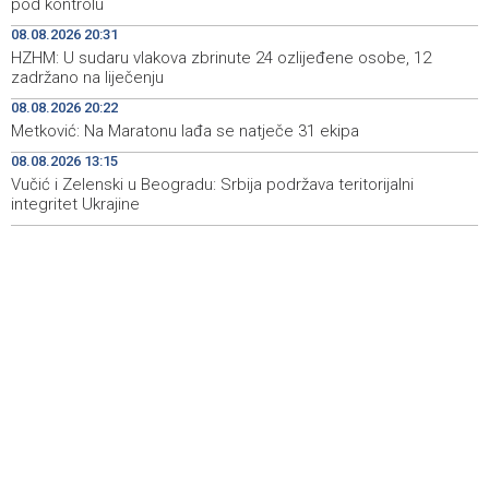
pod kontrolu
Sarajevo ponovo domaćin Jadranske Teqball lige - U
08:53
08.08.2026 20:31
borbi za titulu 80 ekipa
HZHM: U sudaru vlakova zbrinute 24 ozlijeđene osobe, 12
zadržano na liječenju
Separatisti u Alberti uz Trumpovu podršku jačaju
08:43
kampanju za otcjepljenje od Kanade
08.08.2026 20:22
Metković: Na Maratonu lađa se natječe 31 ekipa
Danas isplata invalidnina za juli u Federaciji BiH
08:40
08.08.2026 13:15
Vučić i Zelenski u Beogradu: Srbija podržava teritorijalni
Najave foto i video servisa za 10. 8. 2026. godine
08:39
(ponedjeljak)
integritet Ukrajine