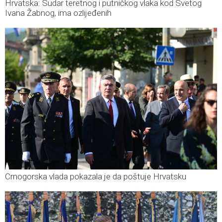
Hrvatska: Sudar teretnog i putničkog vlaka kod Svetog
Ivana Žabnog, ima ozlijeđenih
Crnogorska vlada pokazala je da poštuje Hrvatsku