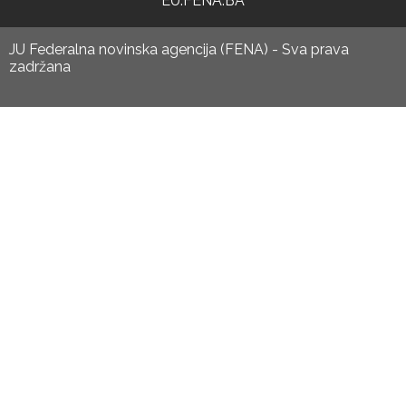
EU.FENA.BA
JU Federalna novinska agencija (FENA) - Sva prava
zadržana