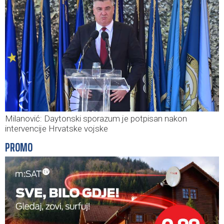
Milanović: Daytonski sporazum je potpisan nakon
intervencije Hrvatske vojske
PROMO