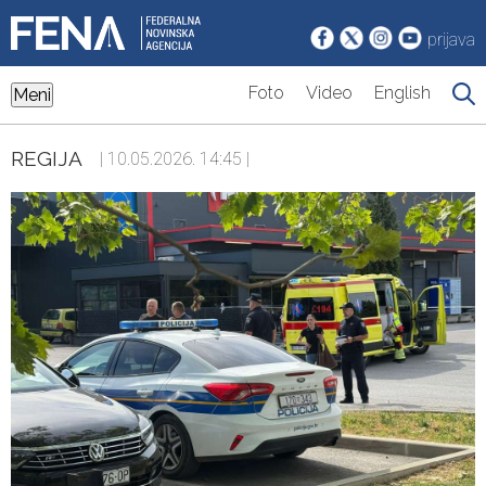
prijava
Foto
Video
English
Meni
REGIJA
| 10.05.2026. 14:45 |