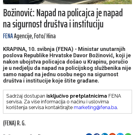
Božinović: Napad na policajca je napad
na sigurnost društva i instituciju
FENA
Agencije, Foto/ Hina
KRAPINA, 10. svibnja (FENA) - Ministar unutarnjih
poslova Republike Hrvatske Davor Božinović, koji je
nakon ubojstva policajca došao u Krapinu, poručio
je u nedjelju da napad na policijskog službenika nije
samo napad na jednu osobu nego na sigurnost
društva i institucije koje štite građane.
Sadržaj dostupan
isključivo pretplatnicima
FENA
servisa. Za više informacija o načinu i uslovima
korištenja servisa kontaktirajte
marketing@fena.ba
.
(FENA) R. G.