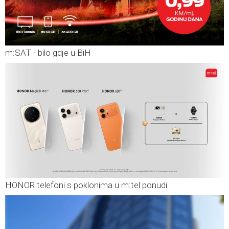
m:SAT - bilo gdje u BiH
HONOR telefoni s poklonima u m:tel ponudi