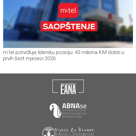
m:tel potvrđuje lidersku poziciju: 43 miliona KM dobiti u
prvih šest mjeseci 2026.