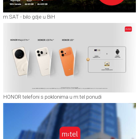
m:SAT - bilo gdje u BiH
HONOR telefoni s poklonima u m:tel ponudi