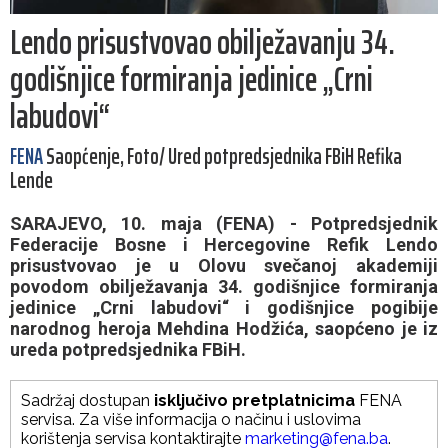
Lendo prisustvovao obilježavanju 34.
godišnjice formiranja jedinice „Crni
labudovi“
FENA
Saopćenje, Foto/ Ured potpredsjednika FBiH Refika
Lende
SARAJEVO, 10. maja (FENA) - Potpredsjednik
Federacije Bosne i Hercegovine Refik Lendo
prisustvovao je u Olovu svečanoj akademiji
povodom obilježavanja 34. godišnjice formiranja
jedinice „Crni labudovi“ i godišnjice pogibije
narodnog heroja Mehdina Hodžića, saopćeno je iz
ureda potpredsjednika FBiH.
Sadržaj dostupan
isključivo pretplatnicima
FENA
servisa. Za više informacija o načinu i uslovima
korištenja servisa kontaktirajte
marketing@fena.ba
.