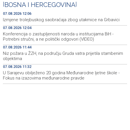
- Potrebni stručni, a ne politički odgovori (VIDEO)
|
BOSNA I HERCEGOVINA
|
Sarajevo marks 20 years of International Summer
11:59
07.08.2026 12:06
School with focus on global justice challenges
Izmjene trolejbuskog saobraćaja zbog utakmice na Grbavici
07.08.2026 12:04
Kallas: EU uvela nove sankcije za pet osoba povezanih s
11:53
ruskim vojno-industrijskim kompleksom
Konferencija o zastupljenosti naroda u institucijama BiH -
Potrebni stručni, a ne politički odgovori (VIDEO)
Niz požara u ŽZH, na području Gruda vatra prijetila
11:44
07.08.2026 11:44
stambenim objektima
Niz požara u ŽZH, na području Gruda vatra prijetila stambenim
objektima
Lik fra Didaka Buntića među motivima otvorenja
11:39
Vinkovačkih jeseni
07.08.2026 11:32
U Sarajevu obilježeno 20 godina Međunarodne ljetne škole -
Fokus na izazovima međunarodne pravde
Izvoz piva iz EU pao za 11 posto u 2025. godini
11:37