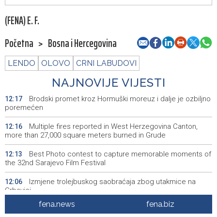
(FENA) E. F.
Početna
>
Bosna i Hercegovina
LENDO
OLOVO
CRNI LABUDOVI
NAJNOVIJE VIJESTI
Brodski promet kroz Hormuški moreuz i dalje je ozbiljno
12:17
poremećen
Multiple fires reported in West Herzegovina Canton,
12:16
more than 27,000 square meters burned in Grude
Best Photo contest to capture memorable moments of
12:13
the 32nd Sarajevo Film Festival
Izmjene trolejbuskog saobraćaja zbog utakmice na
12:06
Grbavici
fena.news
fena.biz
Konferencija o zastupljenosti naroda u institucijama BiH
12:04