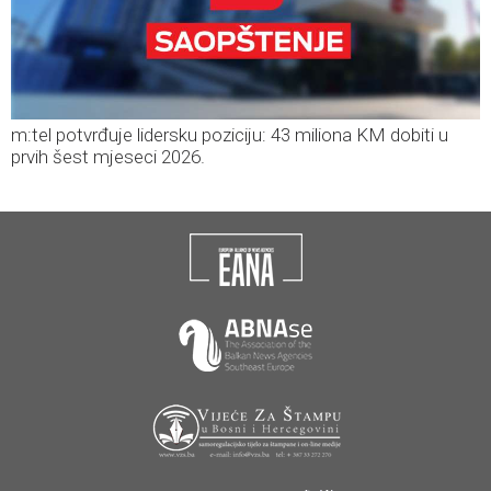
m:tel potvrđuje lidersku poziciju: 43 miliona KM dobiti u
prvih šest mjeseci 2026.