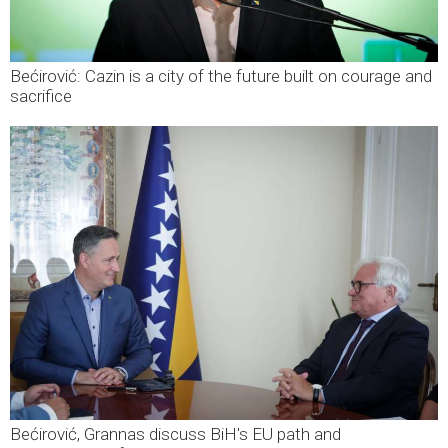
Bećirović: Cazin is a city of the future built on courage and
sacrifice
Bećirović, Grannas discuss BiH's EU path and