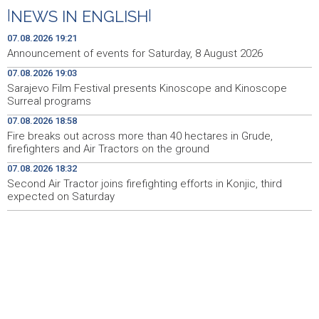
prekidu vatre i pregovorima
|
NEWS IN ENGLISH
|
Izraelske snage izvršile raciju u gradu na Zapadnoj obali
14:01
07.08.2026 19:21
Announcement of events for Saturday, 8 August 2026
Normalizovan saobraćaj na dionici puta Stolac–Neum,
13:54
07.08.2026 19:03
kod mjesta Udora, nakon nezgode
Sarajevo Film Festival presents Kinoscope and Kinoscope
Surreal programs
Vučić i Zelenski u Beogradu: Srbija podržava teritorijalni
13:15
integritet Ukrajine
07.08.2026 18:58
Fire breaks out across more than 40 hectares in Grude,
Na magistralnoj cesti Stolac-Neum, kod mjesta Udora,
13:02
firefighters and Air Tractors on the ground
naizmjenično propuštanje vozila, jednom trakom
07.08.2026 18:32
Second Air Tractor joins firefighting efforts in Konjic, third
Više od 500 učesnika na Drinskoj regati od Modrana do
12:59
Goražda
expected on Saturday