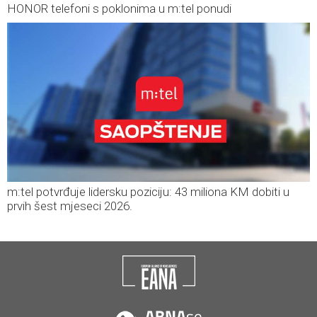
HONOR telefoni s poklonima u m:tel ponudi
m:tel potvrđuje lidersku poziciju: 43 miliona KM dobiti u
prvih šest mjeseci 2026.