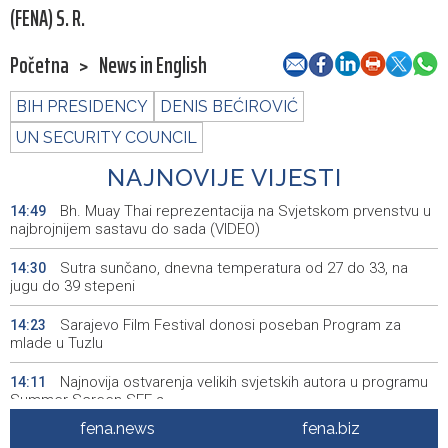
(FENA) S. R.
Početna
>
News in English
BIH PRESIDENCY
DENIS BEĆIROVIĆ
UN SECURITY COUNCIL
NAJNOVIJE VIJESTI
Bh. Muay Thai reprezentacija na Svjetskom prvenstvu u
14:49
najbrojnijem sastavu do sada (VIDEO)
Sutra sunčano, dnevna temperatura od 27 do 33, na
14:30
jugu do 39 stepeni
Sarajevo Film Festival donosi poseban Program za
14:23
mlade u Tuzlu
Najnovija ostvarenja velikih svjetskih autora u programu
14:11
Summer Screen SFF-a
fena.news
fena.biz
Izraelska vojska nastavlja napade na jugu Libana uprkos
14:05