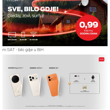
m:SAT - bilo gdje u BiH