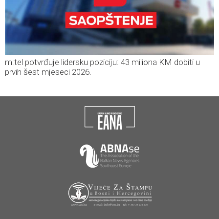
m:tel potvrđuje lidersku poziciju: 43 miliona KM dobiti u
prvih šest mjeseci 2026.