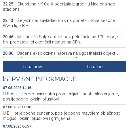
Skupština NK Čelik podržala izgradnju Nacionalnog
22:25
stadiona
Željezničar savladao BSK na početku nove sezone
22:13
Wwin lige BiH
Miljanović i Suljić ostale bez polufinala na 100 m pr., svi
20:46
bh. predstavnici okončali nastup na SP-u
Bačena eksplozivna naprava na ugostiteljski objekt u
20:06
Vitezu, u Novom Travniku zapaljen Golf
fena.news
fena.biz
Galerija ULUPUBiH otvara novu izlagačku sezonu,
20:01
predstavlja novi izlagački program
|
SERVISNE INFORMACIJE
|
Faris Dževahirić novi nogometaš Veleža
19:44
07.08.2026 14:16
U Bosni i Hercegovini sutra promjenljivo i nestabilno vrijeme,
Announcement of events for Saturday, 8 August 2026
19:21
poslijepodne lokalni pljuskovi
07.08.2026 08:18
Rudari Milanovića ubijedili da ode kući, Memčić se već
19:10
U BiH prijepodne sunčano, poslijepodne razvojem oblačnosti
ponovo vratio u jamu 'Raspotočje'
mogući lokalni pljuskovi i grmljavina
Sarajevo Film Festival presents Kinoscope and
19:03
07.08.2026 06:57