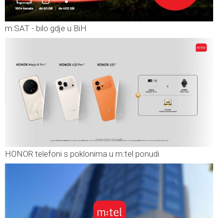
m:SAT - bilo gdje u BiH
HONOR telefoni s poklonima u m:tel ponudi