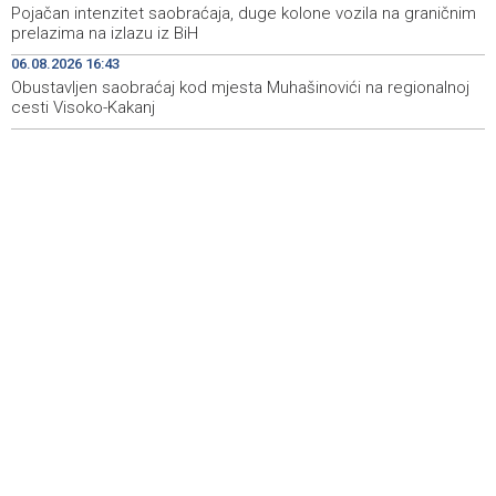
Kinoscope Surreal programs
Pojačan intenzitet saobraćaja, duge kolone vozila na graničnim
prelazima na izlazu iz BiH
Najave događaja za 8. 8. 2026. godine (subota)
19:00
06.08.2026 16:43
Obustavljen saobraćaj kod mjesta Muhašinovići na regionalnoj
cesti Visoko-Kakanj