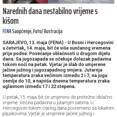
Narednih dana nestabilno vrijeme s
kišom
FENA
Saopćenje, Foto/ Ilustracija
SARAJEVO, 13. maja (FENA) - U Bosni i Hercegovini
u četvrtak, 14. maja, bit će više sunčanog vremena
prije podne. Povećanje oblačnosti u drugom dijelu
dana. Sa jugozapada se očekuje dolazak padavina
tokom noći na petak. Vjetar je slab do umjerene
jačine južnog i jugozapadnog smjera. Jutarnja
temperatura zraka većinom između 2 i 7, na jugu
zemlje do 10, a najviša dnevna temperatura zraka
uglavnom između 17 i 22 stepena.
U petak, 15. maja, bit će umjereno do pretežno oblačno
vrijeme. Većina padavina u jutarnjim satima. U
Hercegovini tokom cijelog dana povremeno sa lokalnim
pljuskovima. Vjetar je umjerene jačine južnog i