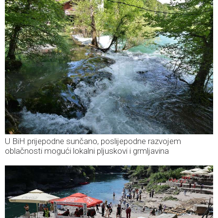
U BiH prijepodne sunčano, poslijepodne razvojem
oblačnosti mogući lokalni pljuskovi i grmljavina