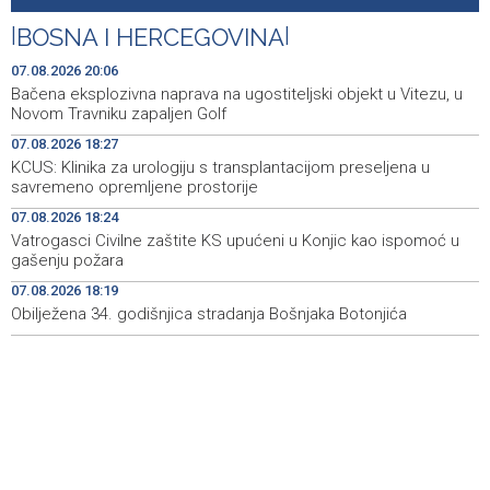
Galerija ULUPUBiH otvara novu izlagačku sezonu,
20:01
predstavlja novi izlagački program
|
BOSNA I HERCEGOVINA
|
Faris Dževahirić novi nogometaš Veleža
19:44
07.08.2026 20:06
Bačena eksplozivna naprava na ugostiteljski objekt u Vitezu, u
Announcement of events for Saturday, 8 August 2026
19:21
Novom Travniku zapaljen Golf
07.08.2026 18:27
Rudari Milanovića ubijedili da ode kući, Memčić se već
19:10
KCUS: Klinika za urologiju s transplantacijom preseljena u
ponovo vratio u jamu 'Raspotočje'
savremeno opremljene prostorije
Sarajevo Film Festival presents Kinoscope and
19:03
07.08.2026 18:24
Kinoscope Surreal programs
Vatrogasci Civilne zaštite KS upućeni u Konjic kao ispomoć u
gašenju požara
Najave događaja za 8. 8. 2026. godine (subota)
19:00
07.08.2026 18:19
Obilježena 34. godišnjica stradanja Bošnjaka Botonjića