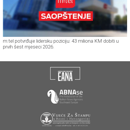
m:tel potvrđuje lidersku poziciju: 43 miliona KM dobiti u
prvih šest mjeseci 2026.