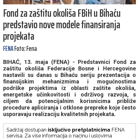
Fond za zaštitu okoliša FBiH u Bihaću
predstavio nove modele finansiranja
projekata
FENA
Foto: Fena
BIHAĆ, 13. maja (FENA) - Predstavnici Fond za
zaštitu okoliša Federacije Bosne i Hercegovine
nastavili su danas u Bihaću seriju prezentacija o
finansijskim mehanizmima i mogućnostima
podrške projektima iz oblasti zaštite okoliša,
energetske učinkovitosti i održivog razvoja, s
ciljem da potencijalnim korisnicima približe
procedure apliciranja i otklone prepreke koje često
usporavaju realizaciju kvalitetnih projekata.
Sadržaj dostupan
isključivo pretplatnicima
FENA
servisa. Za više informacija o načinu i uslovima