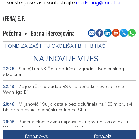
korištenja servisa kontaktirajte
marketing@fena.ba
.
(FENA) E. F.
Početna
>
Bosna i Hercegovina
FOND ZA ZAŠTITU OKOLIŠA FBIH
BIHAĆ
NAJNOVIJE VIJESTI
Skupština NK Čelik podržala izgradnju Nacionalnog
22:25
stadiona
Željezničar savladao BSK na početku nove sezone
22:13
Wwin lige BiH
Miljanović i Suljić ostale bez polufinala na 100 m pr., svi
20:46
bh. predstavnici okončali nastup na SP-u
Bačena eksplozivna naprava na ugostiteljski objekt u
20:06
Vitezu, u Novom Travniku zapaljen Golf
fena.news
fena.biz