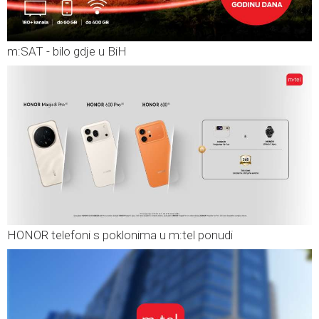
m:SAT - bilo gdje u BiH
HONOR telefoni s poklonima u m:tel ponudi