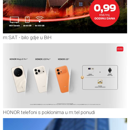
m:SAT - bilo gdje u BiH
HONOR telefoni s poklonima u m:tel ponudi