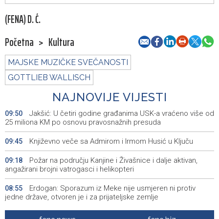
(FENA) D. Ć.
Početna
>
Kultura
MAJSKE MUZIČKE SVEČANOSTI
GOTTLIEB WALLISCH
NAJNOVIJE VIJESTI
Jakšić: U četiri godine građanima USK-a vraćeno više od
09:50
25 miliona KM po osnovu pravosnažnih presuda
Književno veče sa Admirom i Irmom Husić u Ključu
09:45
Požar na području Kanjine i Živašnice i dalje aktivan,
09:18
angažirani brojni vatrogasci i helikopteri
Erdogan: Sporazum iz Meke nije usmjeren ni protiv
08:55
jedne države, otvoren je i za prijateljske zemlje
Američki sud blokirao Trumpov plan izgradnje plesne
08:51