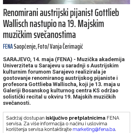
Renomirani austrijski pijanist Gottlieb
Wallisch nastupio na 19. Majskim
muzičkim svečanostima
FENA
Saopćenje, Foto/ Vanja Čerimagić
SARAJEVO, 14. maja (FENA) - Muzička akademija
Univerziteta u Sarajevu u saradnji s Austrijskim
kulturnim forumom Sarajevo realizirala je
gostovanje renomiranog austrijskog pijaniste i
profesora Gottlieba Wallischa, koji je 13. maja u
Galeriji Bosanskog kulturnog centra KS održao
solistički recital u okviru 19. Majskih muzičkih
svečanosti.
Sadržaj dostupan
isključivo pretplatnicima
FENA
servisa. Za više informacija o načinu i uslovima
korištenja servisa kontaktirajte
marketing@fena.ba
.