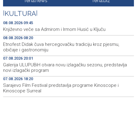
fena.news
fena.biz
dvorane u Bijeloj kući
|
KULTURA
|
Danas sunčano, tokom dana umjeren porast noblake,
08:39
praćen pljuskovima i grmljavinom
08.08.2026 09:45
Književno veče sa Admirom i Irmom Husić u Ključu
Duge kolone vozila na graničnim prelazim na izlazu iz
08:34
08.08.2026 08:20
BiH
Etnofest Didak čuva hercegovačku tradiciju kroz pjesmu,
običaje i gastronomiju
Deset zeničkih rudara četvrtu noć ostali u jami
08:29
Raspotočje
07.08.2026 20:01
Galerija ULUPUBiH otvara novu izlagačku sezonu, predstavlja
Podrška najmlađima: U Mostaru podijeljeno 50 ruksaka
08:25
novi izlagački program
sa školskim priborom
07.08.2026 18:20
Sarajevo Film Festival predstavlja programe Kinoscope i
Najave događaja za 8. 8. 2026. godine (subota)
08:25
Kinoscope Surreal