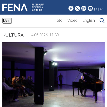
prijava
Foto
Video
English
Meni
KULTURA
| 14.05.2026. 11:39 |