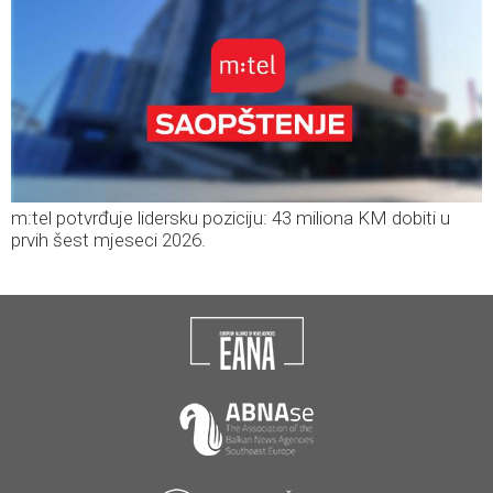
m:tel potvrđuje lidersku poziciju: 43 miliona KM dobiti u
prvih šest mjeseci 2026.