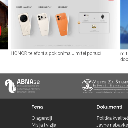
HONOR telefoni s poklonima u m:tel ponudi
m:t
dob
Fena
Dokumenti
O agenciji
Politika kvalite
Misija i vizija
Javne nabavke