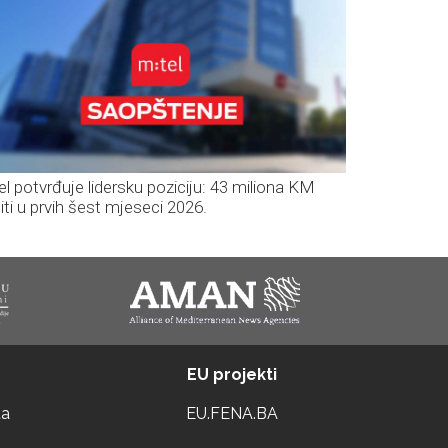
el potvrđuje lidersku poziciju: 43 miliona KM
iti u prvih šest mjeseci 2026.
EU projekti
ta
EU.FENA.BA