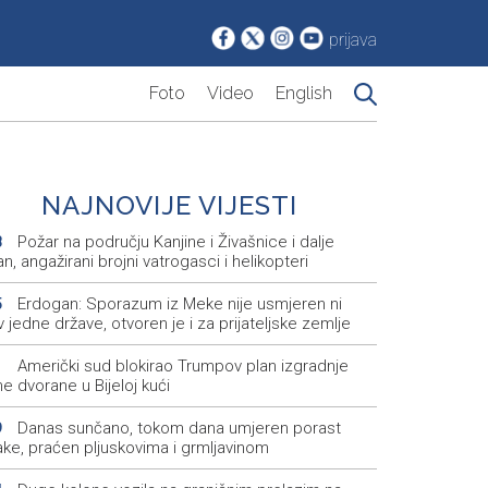
prijava
Foto
Video
English
NAJNOVIJE VIJESTI
Požar na području Kanjine i Živašnice i dalje
8
an, angažirani brojni vatrogasci i helikopteri
Erdogan: Sporazum iz Meke nije usmjeren ni
5
v jedne države, otvoren je i za prijateljske zemlje
Američki sud blokirao Trumpov plan izgradnje
1
e dvorane u Bijeloj kući
Danas sunčano, tokom dana umjeren porast
9
ake, praćen pljuskovima i grmljavinom