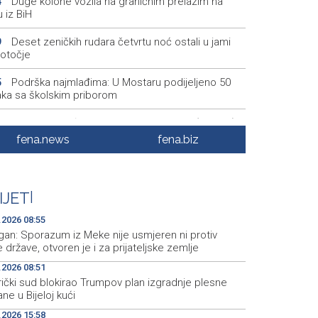
Duge kolone vozila na graničnim prelazim na
4
u iz BiH
Deset zeničkih rudara četvrtu noć ostali u jami
9
otočje
Podrška najmlađima: U Mostaru podijeljeno 50
5
aka sa školskim priborom
Najave događaja za 8. 8. 2026. godine (subota)
5
fena.news
fena.biz
Etnofest Didak čuva hercegovačku tradiciju kroz
0
mu, običaje i gastronomiju
Civilna zaštita Posušje upozorava na opasnost
9
IJET
|
žara na Blidinju
.2026 08:55
gan: Sporazum iz Meke nije usmjeren ni protiv
 države, otvoren je i za prijateljske zemlje
.2026 08:51
ički sud blokirao Trumpov plan izgradnje plesne
ne u Bijeloj kući
.2026 15:58