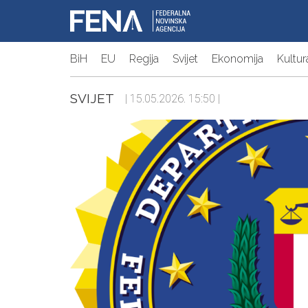
BiH
EU
Regija
Svijet
Ekonomija
Kultur
SVIJET
| 15.05.2026. 15:50 |