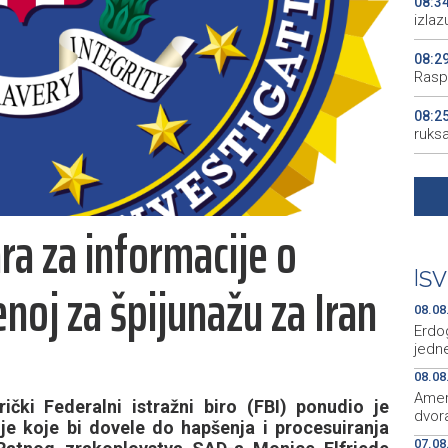
08:3
izlaz
08:2
Rasp
08:2
ruks
08:2
08:2
ra za informacije o
pjes
08:0
|
SV
noj za špijunažu za Iran
od po
08.08
Erdo
jedne
08.08
Amer
i Federalni istražni biro (FBI) ponudio je
dvora
e koje bi dovele do hapšenja i procesuiranja
07.08