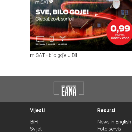
m:SAT - bilo gdje u BiH
Vijesti
Resursi
BiH
News in English
Svijet
Foto servis