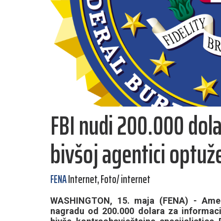
FBI nudi 200.000 dola
bivšoj agentici optuže
FENA
Internet, Foto/ internet
WASHINGTON, 15. maja (FENA) - Američk
nagradu od 200.000 dolara za informacij