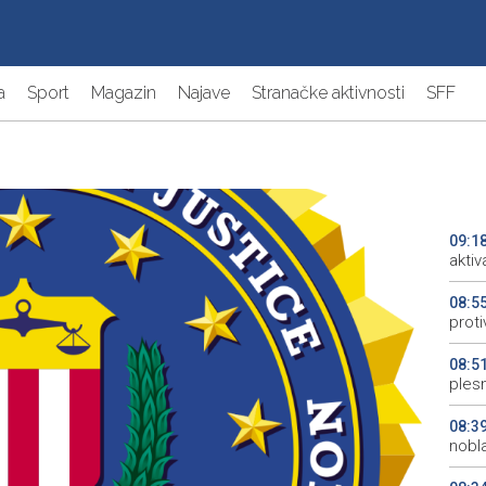
a
Sport
Magazin
Najave
Stranačke aktivnosti
SFF
09:1
aktiv
08:5
proti
08:5
plesn
08:3
nobl