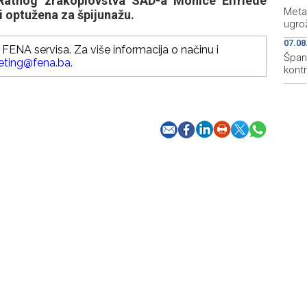
e Ratnog zrakoplovstva SAD-a Monice Elfriede
Meta
 i optužena za špijunažu.
ugro
07.08
FENA servisa. Za više informacija o načinu i
Špani
eting@fena.ba
.
kont