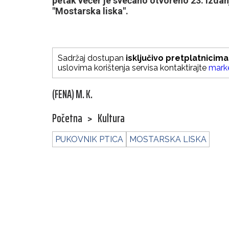
petak večer je svečano otvoreno 23. izd
"Mostarska liska".
Sadržaj dostupan
isključivo pretplatnicima
uslovima korištenja servisa kontaktirajte
mark
(FENA) M. K.
Početna
>
Kultura
PUKOVNIK PTICA
MOSTARSKA LISKA