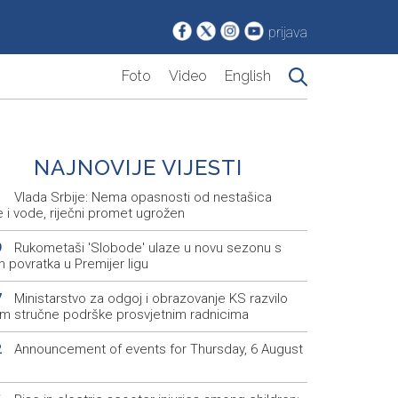
prijava
Foto
Video
English
NAJNOVIJE VIJESTI
Vlada Srbije: Nema opasnosti od nestašica
1
e i vode, riječni promet ugrožen
Rukometaši 'Slobode' ulaze u novu sezonu s
9
m povratka u Premijer ligu
Ministarstvo za odgoj i obrazovanje KS razvilo
7
em stručne podrške prosvjetnim radnicima
Announcement of events for Thursday, 6 August
2