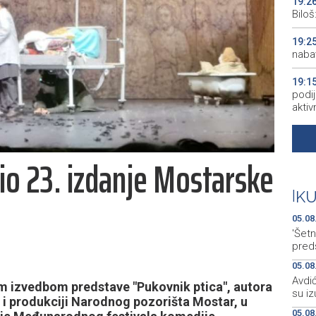
19:2
Bilo
19:2
naba
19:1
podij
aktiv
19:1
peopl
rio 23. izdanje Mostarske
19:1
pred
|
K
19:0
05.08
empl
'Šetn
pred
05.08
Avdić
m izvedbom predstave "Pukovnik ptica", autora
su iz
a i produkciji Narodnog pozorišta Mostar, u
05.08