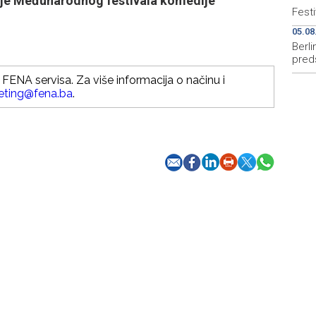
anje Međunarodnog festivala komedije
Festi
05.08
Berl
pred
FENA servisa. Za više informacija o načinu i
eting@fena.ba
.