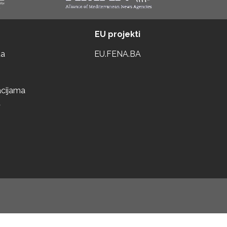
EU projekti
ta
EU.FENA.BA
acijama
a