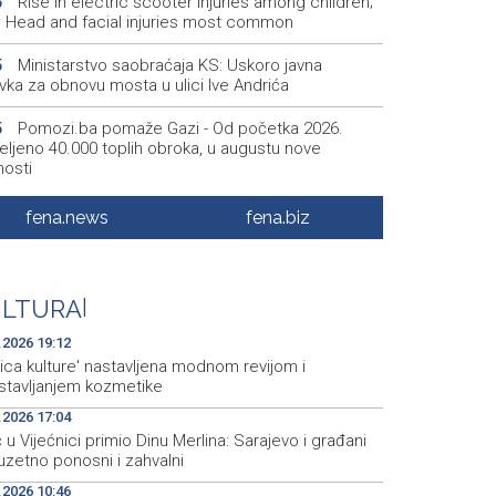
Rise in electric scooter injuries among children;
6
š: Head and facial injuries most common
Ministarstvo saobraćaja KS: Uskoro javna
5
vka za obnovu mosta u ulici Ive Andrića
Pomozi.ba pomaže Gazi - Od početka 2026.
5
eljeno 40.000 toplih obroka, u augustu nove
nosti
Conference on representation of constituent
2
fena.news
fena.biz
es and Others in BiH institutions on August 7
'Šetnica kulture' nastavljena modnom revijom i
2
stavljanjem kozmetike
ULTURA
|
Prosecutor's Office indicts former Court of BiH
5
.2026 19:12
oyee for alleged embezzlement
ica kulture' nastavljena modnom revijom i
stavljanjem kozmetike
.2026 17:04
 u Vijećnici primio Dinu Merlina: Sarajevo i građani
uzetno ponosni i zahvalni
.2026 10:46