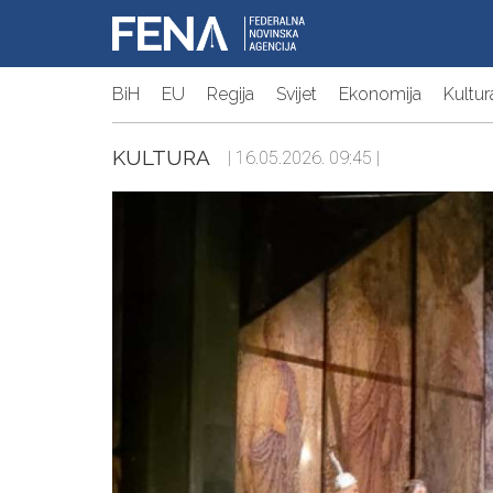
BiH
EU
Regija
Svijet
Ekonomija
Kultur
KULTURA
| 16.05.2026. 09:45 |