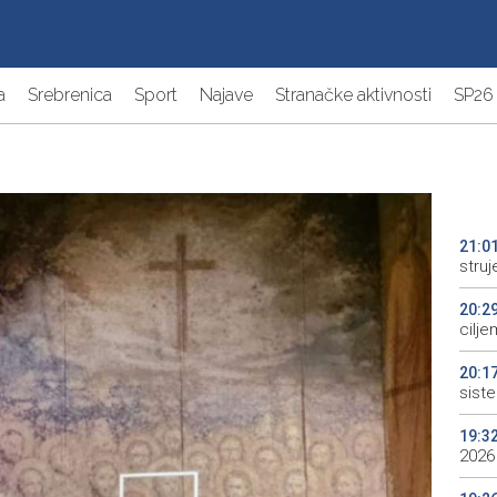
a
Srebrenica
Sport
Najave
Stranačke aktivnosti
SP26
21:0
struj
20:2
cilje
20:1
sist
19:3
2026