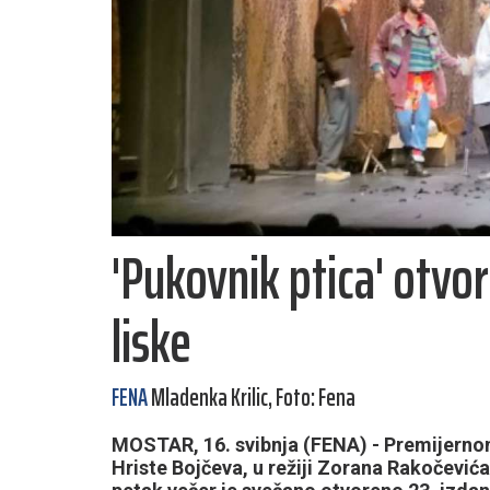
'Pukovnik ptica' otvo
liske
FENA
Mladenka Krilic, Foto: Fena
MOSTAR, 16. svibnja (FENA) - Premijerno
Hriste Bojčeva, u režiji Zorana Rakočević