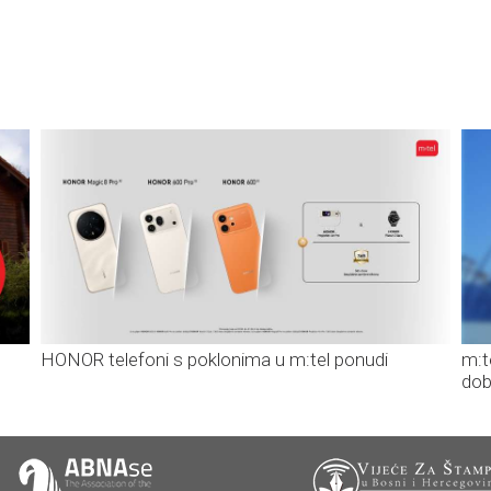
HONOR telefoni s poklonima u m:tel ponudi
m:t
dob