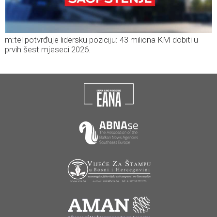
m:tel potvrđuje lidersku poziciju: 43 miliona KM dobiti u
prvih šest mjeseci 2026.