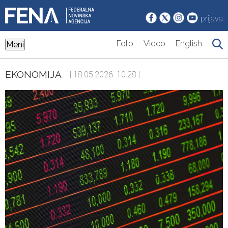
prijava
Foto
Video
English
Meni
EKONOMIJA
| 18.05.2026. 10:28 |