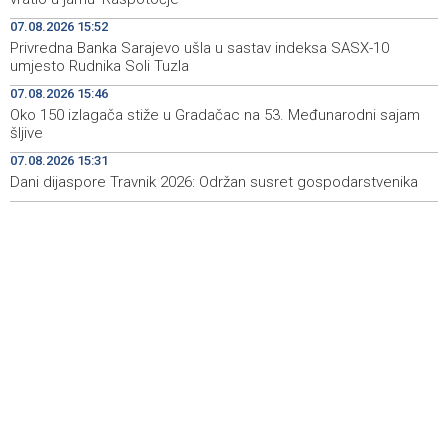
07.08.2026 15:52
Rudari Milanovića ubijedili da ode kući, Memčić se već
19:10
Privredna Banka Sarajevo ušla u sastav indeksa SASX-10
ponovo vratio u jamu 'Raspotočje'
umjesto Rudnika Soli Tuzla
Sarajevo Film Festival presents Kinoscope and
19:03
07.08.2026 15:46
Kinoscope Surreal programs
Oko 150 izlagača stiže u Gradačac na 53. Međunarodni sajam
šljive
Najave događaja za 8. 8. 2026. godine (subota)
19:00
07.08.2026 15:31
Dani dijaspore Travnik 2026: Održan susret gospodarstvenika