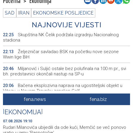
Početna
>
Ekonomija
SAD
IRAN
EKONOMSKE POSLJEDICE
NAJNOVIJE VIJESTI
Skupština NK Čelik podržala izgradnju Nacionalnog
22:25
stadiona
Željezničar savladao BSK na početku nove sezone
22:13
Wwin lige BiH
Miljanović i Suljić ostale bez polufinala na 100 m pr., svi
20:46
bh. predstavnici okončali nastup na SP-u
Bačena eksplozivna naprava na ugostiteljski objekt u
20:06
Vitezu, u Novom Travniku zapaljen Golf
fena.news
fena.biz
Galerija ULUPUBiH otvara novu izlagačku sezonu,
20:01
predstavlja novi izlagački program
|
EKONOMIJA
|
Faris Dževahirić novi nogometaš Veleža
19:44
07.08.2026 19:10
Rudari Milanovića ubijedili da ode kući, Memčić se već ponovo
Announcement of events for Saturday, 8 August 2026
19:21
vratio u jamu 'Raspotočje'