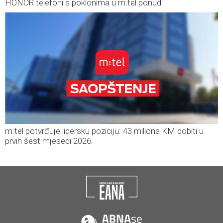
HONOR telefoni s poklonima u m:tel ponudi
m:tel potvrđuje lidersku poziciju: 43 miliona KM dobiti u
prvih šest mjeseci 2026.