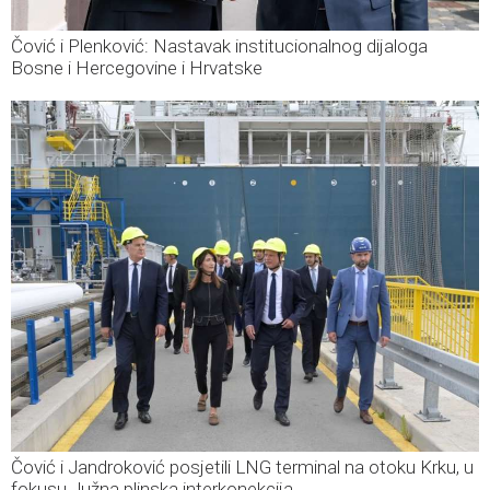
Čović i Plenković: Nastavak institucionalnog dijaloga
Bosne i Hercegovine i Hrvatske
Čović i Jandroković posjetili LNG terminal na otoku Krku, u
fokusu Južna plinska interkonekcija