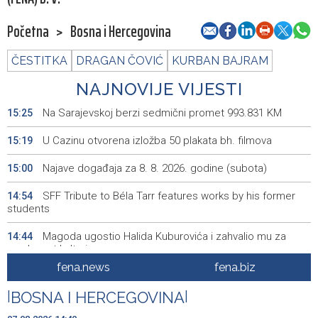
Početna
>
Bosna i Hercegovina
ČESTITKA
DRAGAN ČOVIĆ
KURBAN BAJRAM
NAJNOVIJE VIJESTI
Na Sarajevskoj berzi sedmični promet 993.831 KM
15:25
U Cazinu otvorena izložba 50 plakata bh. filmova
15:19
Najave događaja za 8. 8. 2026. godine (subota)
15:00
SFF Tribute to Béla Tarr features works by his former
14:54
students
Magoda ugostio Halida Kuburovića i zahvalio mu za
14:44
predanost kulturi
fena.news
fena.biz
Protesti građana Goražda zbog problema sa
14:40
vodosnabdijevanjem
|
BOSNA I HERCEGOVINA
|
Za projekte održivog povratka iz budžeta BPK Goražde
14:39