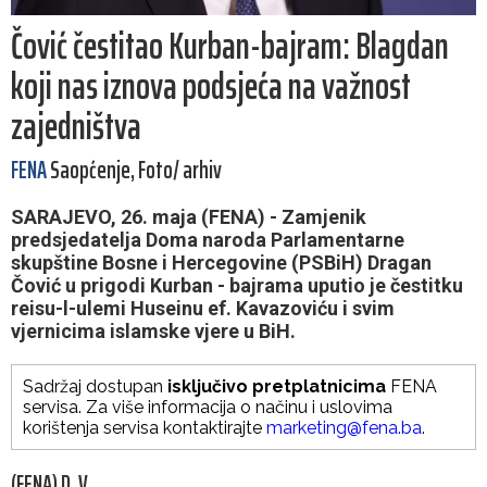
Čović čestitao Kurban-bajram: Blagdan
koji nas iznova podsjeća na važnost
zajedništva
FENA
Saopćenje, Foto/ arhiv
SARAJEVO, 26. maja (FENA) - Zamjenik
predsjedatelja Doma naroda Parlamentarne
skupštine Bosne i Hercegovine (PSBiH) Dragan
Čović u prigodi Kurban - bajrama uputio je čestitku
reisu-l-ulemi Huseinu ef. Kavazoviću i svim
vjernicima islamske vjere u BiH.
Sadržaj dostupan
isključivo pretplatnicima
FENA
servisa. Za više informacija o načinu i uslovima
korištenja servisa kontaktirajte
marketing@fena.ba
.
(FENA) D. V.