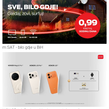
m:SAT - bilo gdje u BiH