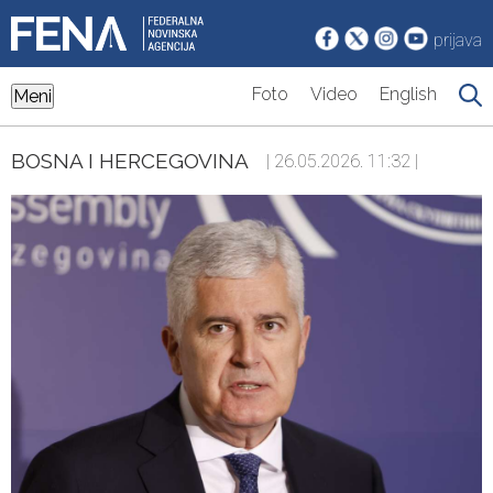
prijava
Foto
Video
English
Meni
BOSNA I HERCEGOVINA
| 26.05.2026. 11:32 |