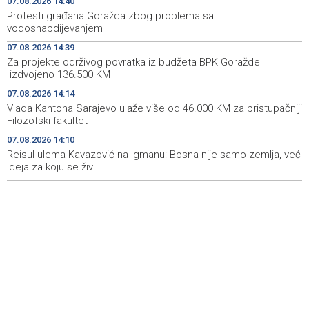
07.08.2026 14:40
izdvojeno 136.500 KM
Protesti građana Goražda zbog problema sa
vodosnabdijevanjem
Saudijska Arabija, Turska i Pakistan potpisali sporazum o
14:38
07.08.2026 14:39
zajedničkoj odbrani
Za projekte održivog povratka iz budžeta BPK Goražde
izdvojeno 136.500 KM
Rozić: Prolonged droughts and low water levels
14:37
threaten Hutovo Blato ecosystem
07.08.2026 14:14
Vlada Kantona Sarajevo ulaže više od 46.000 KM za pristupačniji
Sarajevska berza - Najveći promet ostvaren dionicama
14:37
Filozofski fakultet
HM Cementa
07.08.2026 14:10
Reisul-ulema Kavazović na Igmanu: Bosna nije samo zemlja, već
ideja za koju se živi