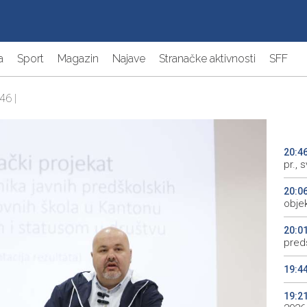
a
Sport
Magazin
Najave
Stranačke aktivnosti
SFF
46 |
20:4
pr., 
20:0
objek
20:0
preds
19:4
19:2