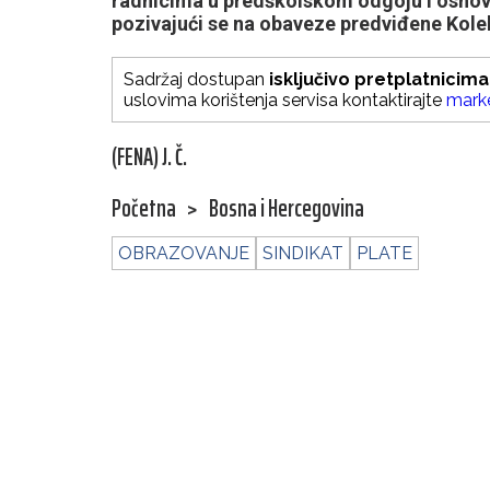
radnicima u predškolskom odgoju i osnov
pozivajući se na obaveze predviđene Kol
Sadržaj dostupan
isključivo pretplatnicima
uslovima korištenja servisa kontaktirajte
mark
(FENA) J. Č.
Početna
>
Bosna i Hercegovina
OBRAZOVANJE
SINDIKAT
PLATE