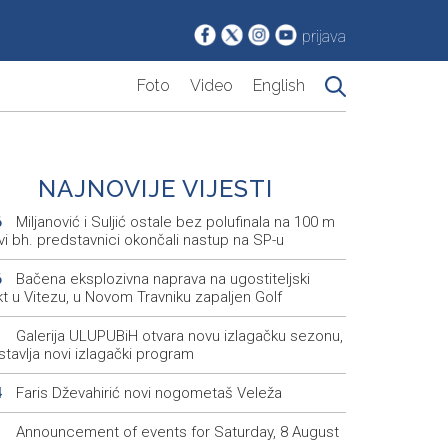
prijava
Foto
Video
English
NAJNOVIJE VIJESTI
Miljanović i Suljić ostale bez polufinala na 100 m
6
svi bh. predstavnici okončali nastup na SP-u
Bačena eksplozivna naprava na ugostiteljski
6
t u Vitezu, u Novom Travniku zapaljen Golf
Galerija ULUPUBiH otvara novu izlagačku sezonu,
1
tavlja novi izlagački program
Faris Dževahirić novi nogometaš Veleža
4
Announcement of events for Saturday, 8 August
1