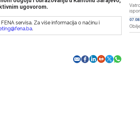
nom odgoju i obrazovanju u Kantonu Sarajevo,
Vatro
ektivnim ugovorom.
ispo
07.08
FENA servisa. Za više informacija o načinu i
Obilj
eting@fena.ba
.