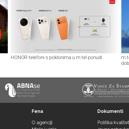
HONOR telefoni s poklonima u m:tel ponudi
m:t
dob
Fena
Dokumenti
O agenciji
Politika kvalite