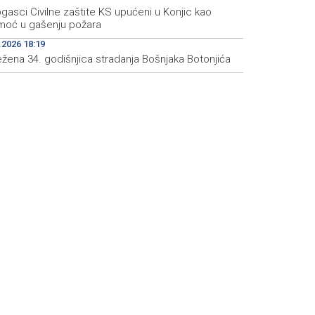
gasci Civilne zaštite KS upućeni u Konjic kao
moć u gašenju požara
.2026 18:19
ežena 34. godišnjica stradanja Bošnjaka Botonjića