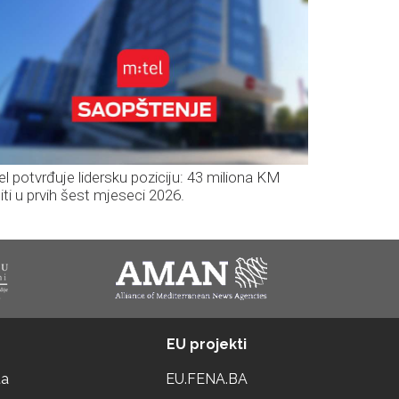
el potvrđuje lidersku poziciju: 43 miliona KM
iti u prvih šest mjeseci 2026.
EU projekti
ta
EU.FENA.BA