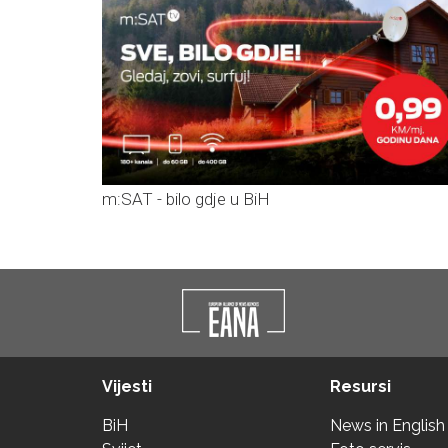
m:SAT - bilo gdje u BiH
Vijesti
Resursi
BiH
News in English