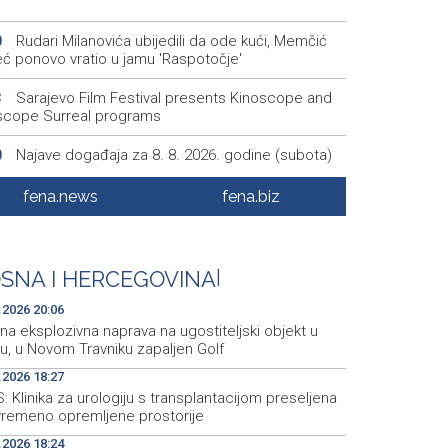
Rudari Milanovića ubijedili da ode kući, Memčić
0
eć ponovo vratio u jamu 'Raspotočje'
Sarajevo Film Festival presents Kinoscope and
3
scope Surreal programs
Najave događaja za 8. 8. 2026. godine (subota)
0
Fire breaks out across more than 40 hectares in
8
fena.news
fena.biz
, firefighters and Air Tractors on the ground
Zelenski doputovao u Beograd, sutra sastanak s
5
ćem
SNA I HERCEGOVINA
|
.2026 20:06
a eksplozivna naprava na ugostiteljski objekt u
u, u Novom Travniku zapaljen Golf
.2026 18:27
 Klinika za urologiju s transplantacijom preseljena
vremeno opremljene prostorije
.2026 18:24