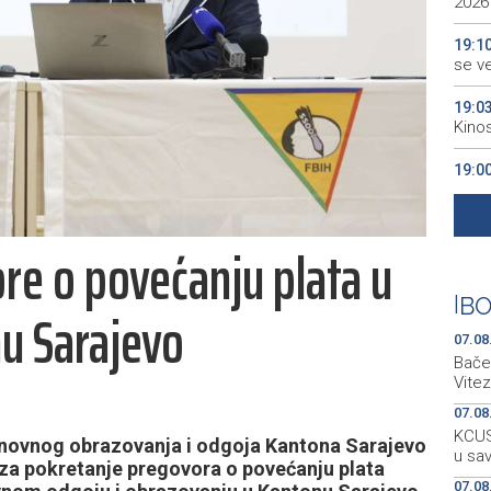
2026
19:1
se v
19:0
Kino
19:0
18:5
Grude
ore o povećanju plata u
18:5
Vuči
|
BO
u Sarajevo
07.08
Bačen
Vitez
07.08
KCUS:
novnog obrazovanja i odgoja Kantona Sarajevo
u sa
 za pokretanje pregovora o povećanju plata
07.08