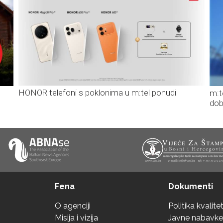
HONOR telefoni s poklonima u m:tel ponudi
m:t
dob
Fena
Dokumenti
O agenciji
Politika kvalite
Misija i vizija
Javne nabavke