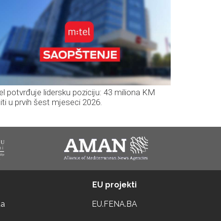
el potvrđuje lidersku poziciju: 43 miliona KM
iti u prvih šest mjeseci 2026.
EU projekti
ta
EU.FENA.BA