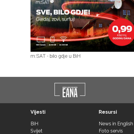
m:SAT - bilo gdje u BiH
Vijesti
Resursi
BiH
News in English
Svijet
Foto servis