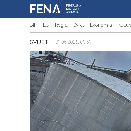
BiH
EU
Regija
Svijet
Ekonomija
Kultur
SVIJET
| 31.05.2026. 09:51 |