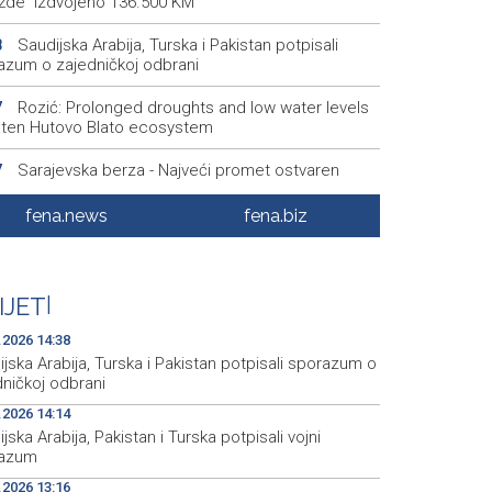
žde izdvojeno 136.500 KM
Saudijska Arabija, Turska i Pakistan potpisali
8
azum o zajedničkoj odbrani
Rozić: Prolonged droughts and low water levels
7
aten Hutovo Blato ecosystem
Sarajevska berza - Najveći promet ostvaren
7
icama HM Cementa
fena.news
fena.biz
Federation of BiH launches new system to
5
ify conservation areas
U Bosni i Hercegovini sutra promjenljivo i
6
IJET
|
bilno vrijeme, poslijepodne lokalni pljuskovi
.2026 14:38
jska Arabija, Turska i Pakistan potpisali sporazum o
dničkoj odbrani
.2026 14:14
jska Arabija, Pakistan i Turska potpisali vojni
azum
.2026 13:16