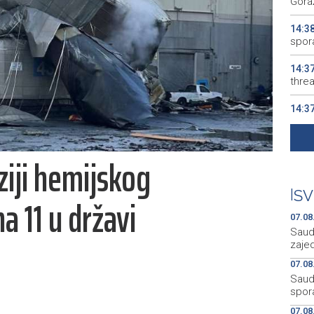
Gora
14:3
spor
14:3
thre
14:3
dion
14:3
ziji hemijskog
ident
14:1
|
SV
a 11 u državi
nesta
07.08
Saudi
zaje
07.08
Saudi
spor
07.08