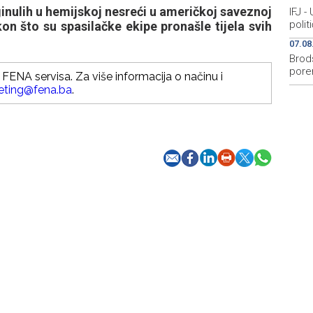
ulih u hemijskoj nesreći u američkoj saveznoj
IFJ -
polit
on što su spasilačke ekipe pronašle tijela svih
07.08
Brod
por
FENA servisa. Za više informacija o načinu i
eting@fena.ba
.