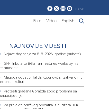
prijava
Foto
Video
English
NAJNOVIJE VIJESTI
Najave događaja za 8. 8. 2026. godine (subota)
0
SFF Tribute to Béla Tarr features works by his
4
er students
Magoda ugostio Halida Kuburovića i zahvalio mu
4
edanost kulturi
Protesti građana Goražda zbog problema sa
0
snabdijevanjem
Za projekte održivog povratka iz budžeta BPK
9