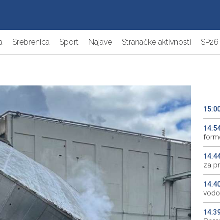
a
Srebrenica
Sport
Najave
Stranačke aktivnosti
SP26
15:0
14:5
form
14:4
za pr
14:4
vodo
14:3