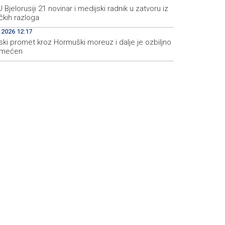
 U Bjelorusiji 21 novinar i medijski radnik u zatvoru iz
ičkih razloga
.2026 12:17
ski promet kroz Hormuški moreuz i dalje je ozbiljno
emećen