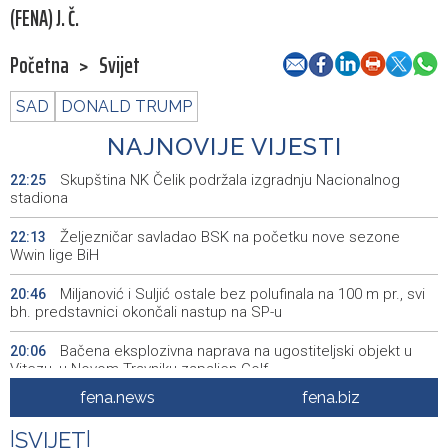
(FENA) J. Č.
Početna
>
Svijet
SAD
DONALD TRUMP
NAJNOVIJE VIJESTI
Skupština NK Čelik podržala izgradnju Nacionalnog
22:25
stadiona
Željezničar savladao BSK na početku nove sezone
22:13
Wwin lige BiH
Miljanović i Suljić ostale bez polufinala na 100 m pr., svi
20:46
bh. predstavnici okončali nastup na SP-u
Bačena eksplozivna naprava na ugostiteljski objekt u
20:06
Vitezu, u Novom Travniku zapaljen Golf
fena.news
fena.biz
Galerija ULUPUBiH otvara novu izlagačku sezonu,
20:01
predstavlja novi izlagački program
|
SVIJET
|