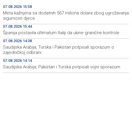
Faris Dževahirić novi nogometaš Veleža
19:44
07.08.2026 15:58
Meta kažnjena sa dodatnih 567 miliona dolara zbog ugrožavanja
Announcement of events for Saturday, 8 August 2026
19:21
sigurnosti djece
07.08.2026 15:44
Rudari Milanovića ubijedili da ode kući, Memčić se već
19:10
Španija postavila ultimatum Italiji da ukine granične kontrole
ponovo vratio u jamu 'Raspotočje'
07.08.2026 14:38
Sarajevo Film Festival presents Kinoscope and
19:03
Saudijska Arabija, Turska i Pakistan potpisali sporazum o
Kinoscope Surreal programs
zajedničkoj odbrani
07.08.2026 14:14
Najave događaja za 8. 8. 2026. godine (subota)
19:00
Saudijska Arabija, Pakistan i Turska potpisali vojni sporazum