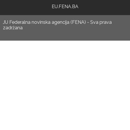
EU.FENA.BA
JU Federalna novinska agencija (FENA) - Sva prava
zadržana