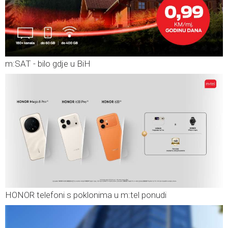
m:SAT - bilo gdje u BiH
HONOR telefoni s poklonima u m:tel ponudi