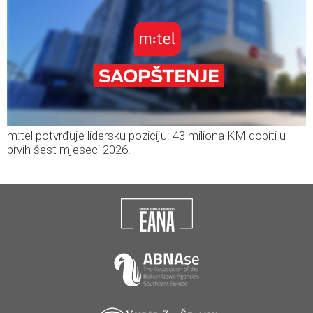
m:tel potvrđuje lidersku poziciju: 43 miliona KM dobiti u
prvih šest mjeseci 2026.