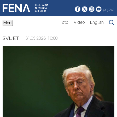
prijava
Foto
Video
English
Meni
SVIJET
| 31.05.2026. 10:08 |