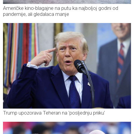
Američke kino-blagajne na putu ka najboljoj godini od
pandemije, ali gledalaca manje
Trump upozorava Teheran na 'posljednju priiku'