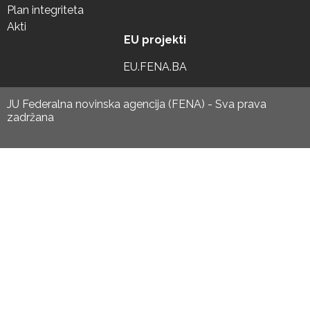
Plan integriteta
Akti
EU projekti
EU.FENA.BA
JU Federalna novinska agencija (FENA) - Sva prava
zadržana