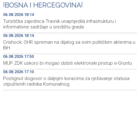
|
BOSNA I HERCEGOVINA
|
Drugi Festival bakri okupio mještane i posjetitelje kod
19:55
Livna
06.08.2026 18:14
Turistička zajednica Travnik unaprijedila infrastrukturu i
Novi Travnik receives first direct EU funding for UNESCO
19:45
informativne sadržaje u središtu grada
heritage project
06.08.2026 18:14
Crishock: OHR spreman na dijalog sa svim političkim akterima u
Crishock: OHR maintains an open dialogue with all
19:33
BiH
political stakeholders in BiH
06.08.2026 17:50
Velika nagrada Britanije ostaje u MotoGP kalendaru do
19:32
MUP ZDK uskoro bi mogao dobiti elektronski pristup e-Gruntu
2028. godine
06.08.2026 17:10
Postignut dogovor o daljnjim koracima za rješavanje statusa
Španska krajnja ljevica i desnica ujedinjene protiv
19:29
Maroka kao suorganizatora SP 2030.
otpuštenih radnika Komunalnog