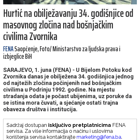
Hurtić na obilježavanju 34. godišnjice od
masovnog zločina nad bošnjačkim
civilima Zvornika
FENA
Saopćenje, Foto/ Ministarstvo za ljudska prava i
izbjeglice BiH
SARAJEVO, 1. juna (FENA) - U Bijelom Potoku kod
Zvornika danas je obilježena 34. godišnjica jednog
od najtežih zločina počinjenih nad bošnjačkim
civilima u Podrinju 1992. godine. Na mjestu
stradanja odata je počast ubijenima, uz poruke da
se istina mora čuvati, a sjećanje ostati trajna
obaveza društva i institucija.
Sadržaj dostupan
isključivo pretplatnicima
FENA
servisa. Za više informacija o načinu i uslovima
korištenja servisa kontaktirajte
marketing@fena.ba
.