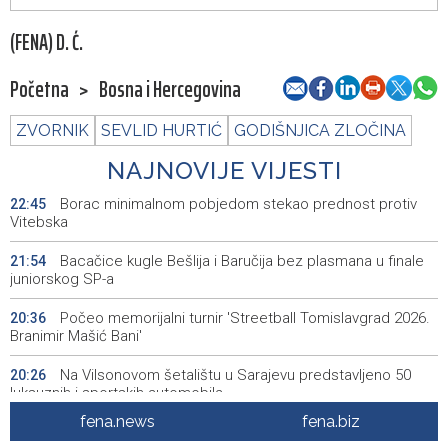
(FENA) D. Ć.
Početna
>
Bosna i Hercegovina
ZVORNIK
SEVLID HURTIĆ
GODIŠNJICA ZLOČINA
NAJNOVIJE VIJESTI
Borac minimalnom pobjedom stekao prednost protiv
22:45
Vitebska
Bacačice kugle Bešlija i Baručija bez plasmana u finale
21:54
juniorskog SP-a
Počeo memorijalni turnir 'Streetball Tomislavgrad 2026.
20:36
Branimir Mašić Bani'
Na Vilsonovom šetalištu u Sarajevu predstavljeno 50
20:26
luksuznih i sportskih automobila
fena.news
fena.biz
Announcement of events for Friday, 7 August 2026
20:01