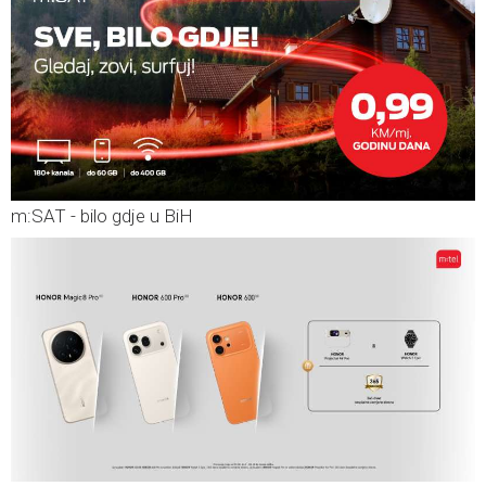
m:SAT - bilo gdje u BiH