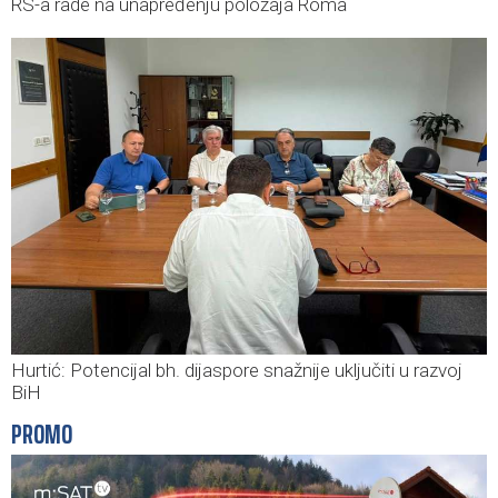
RS-a rade na unapređenju položaja Roma
Hurtić: Potencijal bh. dijaspore snažnije uključiti u razvoj
BiH
PROMO