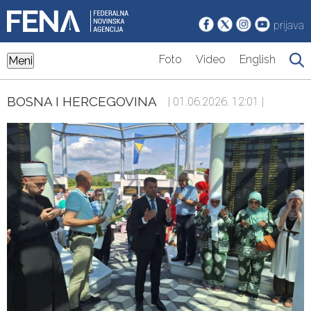
prijava
Foto
Video
English
Meni
BOSNA I HERCEGOVINA
| 01.06.2026. 12:01 |