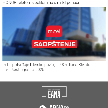
HONOR telefoni s poklonima u m:tel ponudi
m:tel potvrđuje lidersku poziciju: 43 miliona KM dobiti u
prvih šest mjeseci 2026.