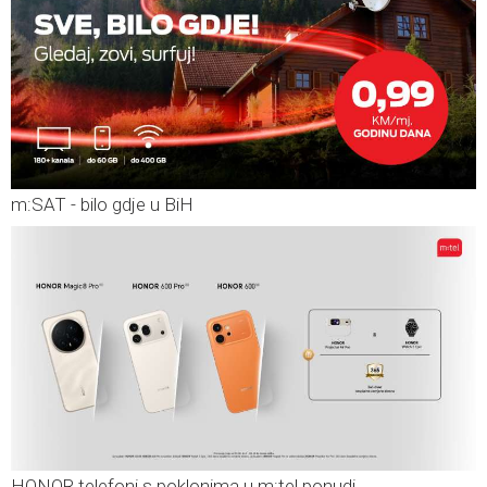
m:SAT - bilo gdje u BiH
HONOR telefoni s poklonima u m:tel ponudi