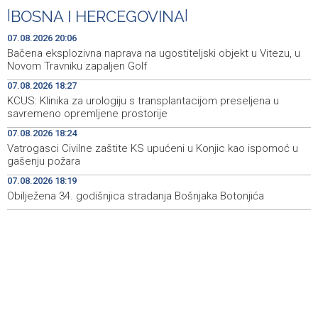
predstavlja novi izlagački program
|
BOSNA I HERCEGOVINA
|
Faris Dževahirić novi nogometaš Veleža
19:44
07.08.2026 20:06
Bačena eksplozivna naprava na ugostiteljski objekt u Vitezu, u
Announcement of events for Saturday, 8 August 2026
19:21
Novom Travniku zapaljen Golf
07.08.2026 18:27
Rudari Milanovića ubijedili da ode kući, Memčić se već
19:10
KCUS: Klinika za urologiju s transplantacijom preseljena u
ponovo vratio u jamu 'Raspotočje'
savremeno opremljene prostorije
Sarajevo Film Festival presents Kinoscope and
19:03
07.08.2026 18:24
Kinoscope Surreal programs
Vatrogasci Civilne zaštite KS upućeni u Konjic kao ispomoć u
gašenju požara
Najave događaja za 8. 8. 2026. godine (subota)
19:00
07.08.2026 18:19
Obilježena 34. godišnjica stradanja Bošnjaka Botonjića