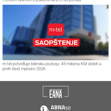
m:tel potvrđuje lidersku poziciju: 43 miliona KM dobiti u
prvih šest mjeseci 2026.