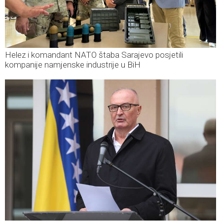
Helez i komandant NATO štaba Sarajevo posjetili
kompanije namjenske industrije u BiH