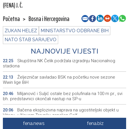
(FENA) J. Č.
Početna
>
Bosna i Hercegovina
ZUKAN HELEZ
MINISTARSTVO ODBRANE BIH
NATO ŠTAB SARAJEVO
NAJNOVIJE VIJESTI
Skupština NK Čelik podržala izgradnju Nacionalnog
22:25
stadiona
Željezničar savladao BSK na početku nove sezone
22:13
Wwin lige BiH
Miljanović i Suljić ostale bez polufinala na 100 m pr., svi
20:46
bh. predstavnici okončali nastup na SP-u
Bačena eksplozivna naprava na ugostiteljski objekt u
20:06
Vitezu, u Novom Travniku zapaljen Golf
fena.news
fena.biz
Galerija ULUPUBiH otvara novu izlagačku sezonu,
20:01