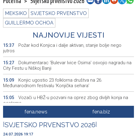
Početna
>
Svjetsko prvenstvo 2026
MEKSIKO
SVJETSKO PRVENSTVO
GUILLERMO OCHOA
NAJNOVIJE VIJESTI
Požar kod Konjica i dalje aktivan, stanje bolje nego
15:37
jutros
Dokumentarac 'Bulevar Ivice Osima' osvojio nagradu na
15:27
City Festu u Niškoj Banji
Konjic ugostio 23 folklorna društva na 26.
15:09
Međunarodnom festivalu ‘Konjička sehara’
Vozači u HBŽ-u pozvani na oprez zbog divljih konja na
15:05
cestama
fena.news
fena.biz
Bh. Muay Thai reprezentacija na Svjetskom prvenstvu u
14:49
najbrojnijem sastavu do sada (VIDEO)
|
SVJETSKO PRVENSTVO 2026
|
Sutra sunčano, dnevna temperatura od 27 do 33, na
14:30
24.07.2026 19:17