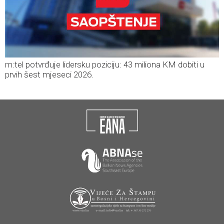
m:tel potvrđuje lidersku poziciju: 43 miliona KM dobiti u
prvih šest mjeseci 2026.