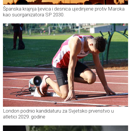
Španska krajnja ljevica i desnica ujedinjene protiv Maroka
kao suorganizatora SP 2030.
London podnio kandidaturu za Svjetsko prvenstvo u
atletici 2029. godine