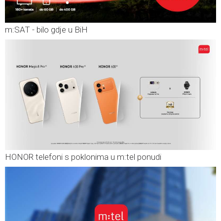
m:SAT - bilo gdje u BiH
HONOR telefoni s poklonima u m:tel ponudi