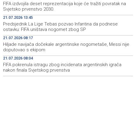
jugu do 39 stepeni
FIFA izdvojila deset reprezentacija koje će tražiti povratak na
Svjetsko prvenstvo 2030.
Sarajevo Film Festival donosi poseban Program za
14:23
21.07.2026 13:45
mlade u Tuzlu
Predsjednik La Lige Tebas pozvao Infantina da podnese
ostavku: FIFA uništava nogomet zbog SP
Najnovija ostvarenja velikih svjetskih autora u programu
14:11
Summer Screen SFF-a
21.07.2026 08:17
Hiljade navijača dočekale argentinske nogometaše, Messi nije
Izraelska vojska nastavlja napade na jugu Libana uprkos
14:05
doputovao s ekipom
prekidu vatre i pregovorima
21.07.2026 08:04
FIFA pokrenula istragu zbog incidenata argentinskih igrača
Izraelske snage izvršile raciju u gradu na Zapadnoj obali
14:01
nakon finala Svjetskog prvenstva