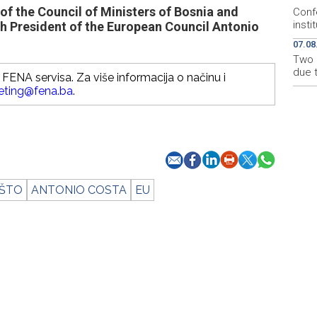
 the Council of Ministers of Bosnia and
Conf
insti
h President of the European Council Antonio
07.08
Two 
due 
FENA servisa. Za više informacija o načinu i
eting@fena.ba
.
IŠTO
ANTONIO COSTA
EU