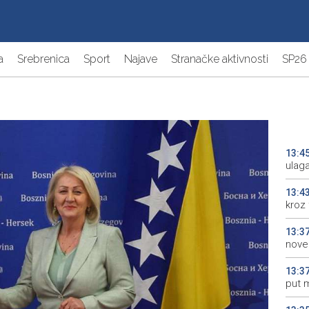
a
Srebrenica
Sport
Najave
Stranačke aktivnosti
SP26
13:4
ulag
13:4
kroz
13:3
nove
13:3
put 