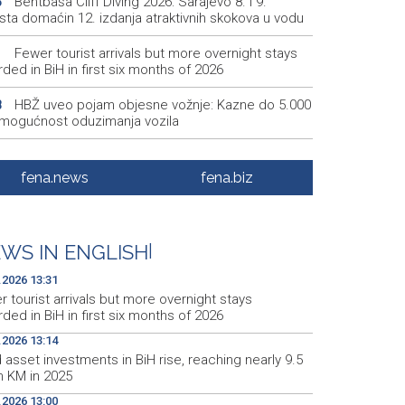
Bentbaša Cliff Diving 2026: Sarajevo 8. i 9.
5
sta domaćin 12. izdanja atraktivnih skokova u vodu
Fewer tourist arrivals but more overnight stays
1
ded in BiH in first six months of 2026
HBŽ uveo pojam objesne vožnje: Kazne do 5.000
8
 mogućnost oduzimanja vozila
IFJ - U Bjelorusiji 21 novinar i medijski radnik u
6
ru iz političkih razloga
fena.news
fena.biz
Fixed asset investments in BiH rise, reaching
4
y 9.5 billion KM in 2025
WS IN ENGLISH
|
Saslušane još četiri osobe povezane s
6
rijalnim centrom Srebrenica, na spisku ukupno 26
.2026 13:31
 tourist arrivals but more overnight stays
ded in BiH in first six months of 2026
.2026 13:14
 asset investments in BiH rise, reaching nearly 9.5
on KM in 2025
.2026 13:00