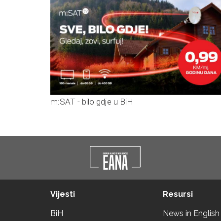
m:SAT - bilo gdje u BiH
Vijesti
Resursi
BiH
News in English