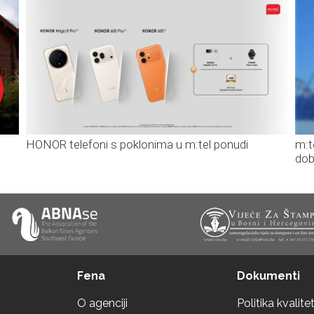
HONOR telefoni s poklonima u m:tel ponudi
m:t
dob
Fena
Dokumenti
O agenciji
Politika kvalite