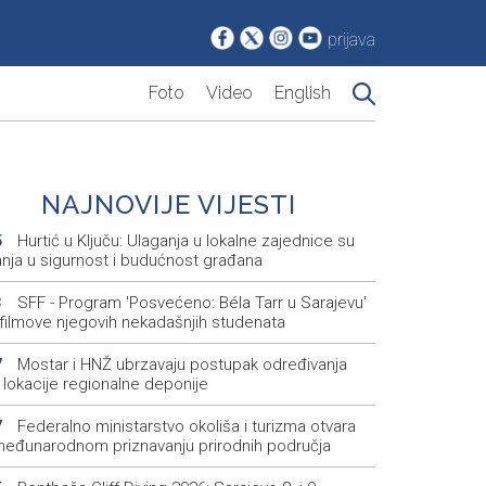
prijava
Foto
Video
English
NAJNOVIJE VIJESTI
Hurtić u Ključu: Ulaganja u lokalne zajednice su
5
anja u sigurnost i budućnost građana
SFF - Program 'Posvećeno: Béla Tarr u Sarajevu'
3
 filmove njegovih nekadašnjih studenata
Mostar i HNŽ ubrzavaju postupak određivanja
7
 lokacije regionalne deponije
Federalno ministarstvo okoliša i turizma otvara
7
međunarodnom priznavanju prirodnih područja