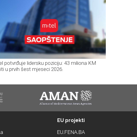
el potvrđuje lidersku poziciju: 43 miliona KM
iti u prvih šest mjeseci 2026.
EU projekti
ta
EU.FENA.BA