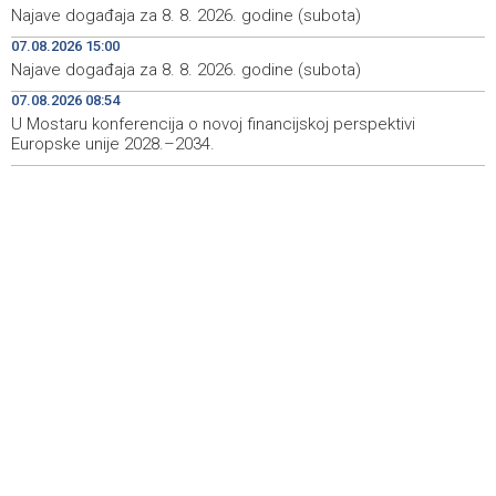
Najave događaja za 8. 8. 2026. godine (subota)
Saopćenje za javnost Republikanci BiH
12:39
07.08.2026 15:00
Najave događaja za 8. 8. 2026. godine (subota)
OIC pozdravio potpisivanje odbrambenog sporazuma
12:08
Turske, Saudijske Arabije i Pakistana
07.08.2026 08:54
U Mostaru konferencija o novoj financijskoj perspektivi
Europske unije 2028.–2034.
Zatvoren Festival prijateljstva u Goraždu
12:04