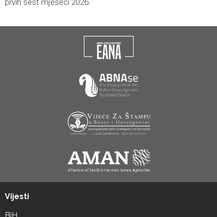
prvih šest mjeseci 2026.
Vijesti
BiH