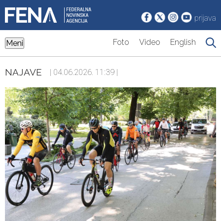
prijava
Foto
Video
English
Meni
NAJAVE
| 04.06.2026. 11:39 |