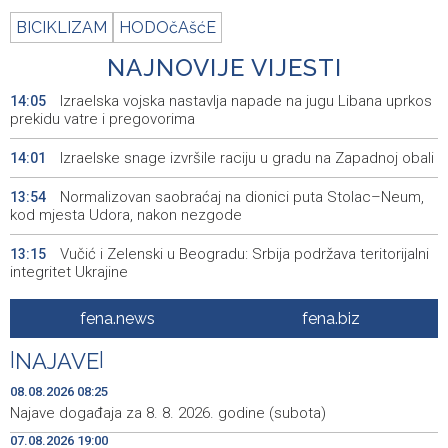
BICIKLIZAM
HODOčAšćE
NAJNOVIJE VIJESTI
Izraelska vojska nastavlja napade na jugu Libana uprkos
14:05
prekidu vatre i pregovorima
Izraelske snage izvršile raciju u gradu na Zapadnoj obali
14:01
Normalizovan saobraćaj na dionici puta Stolac–Neum,
13:54
kod mjesta Udora, nakon nezgode
Vučić i Zelenski u Beogradu: Srbija podržava teritorijalni
13:15
integritet Ukrajine
Na magistralnoj cesti Stolac-Neum, kod mjesta Udora,
13:02
fena.news
fena.biz
naizmjenično propuštanje vozila, jednom trakom
|
NAJAVE
|
Više od 500 učesnika na Drinskoj regati od Modrana do
12:59
Goražda
08.08.2026 08:25
Najave događaja za 8. 8. 2026. godine (subota)
Crveni križ ŽZH organizira ljetovanje za djecu i mlade u
12:48
07.08.2026 19:00
Novom Vinodolskom