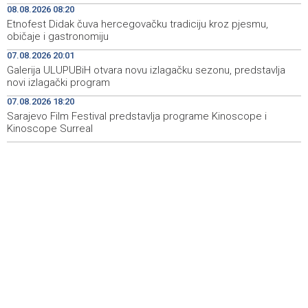
08.08.2026 08:20
Stručnjaci - Uz nizak nivo količine vode u rijekama,
10:07
najveći problem netretirane komunalne otpadne vode
Etnofest Didak čuva hercegovačku tradiciju kroz pjesmu,
običaje i gastronomiju
U BiH narednih dana sunčano i vruće, na jugu zemlje
10:05
07.08.2026 20:01
temperatura do 41 stepen
Galerija ULUPUBiH otvara novu izlagačku sezonu, predstavlja
novi izlagački program
Danas dva susreta nove sezone nogometne WWin lige
10:01
BiH
07.08.2026 18:20
Sarajevo Film Festival predstavlja programe Kinoscope i
Kinoscope Surreal
Jakšić: U četiri godine građanima USK-a vraćeno više od
09:50
25 miliona KM po osnovu pravosnažnih presuda