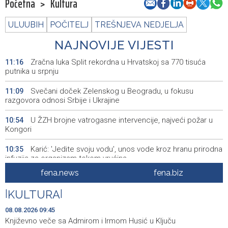
Početna
>
Kultura
ULUUBIH
POČITELJ
TREŠNJEVA NEDJELJA
NAJNOVIJE VIJESTI
Zračna luka Split rekordna u Hrvatskoj sa 770 tisuća
11:16
putnika u srpnju
Svečani doček Zelenskog u Beogradu, u fokusu
11:09
razgovora odnosi Srbije i Ukrajine
U ŽZH brojne vatrogasne intervencije, najveći požar u
10:54
Kongori
Karić: 'Jedite svoju vodu', unos vode kroz hranu prirodna
10:35
infuzija za organizam tokom vrućina
fena.news
fena.biz
Obustavljen saobraćaj na magistralnoj cesti Stolac-
10:08
Neum, kod mjesta Udora, zbog nezgode
|
KULTURA
|
Šešić: Teme koje obrađuju dokumentarci tiču se svih
10:08
08.08.2026 09:45
nas izravno ili na neki drugi način
Književno veče sa Admirom i Irmom Husić u Ključu