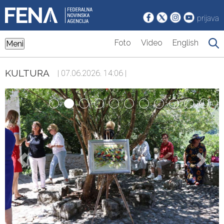
prijava
Foto
Video
English
Meni
KULTURA
| 07.06.2026. 14:06 |