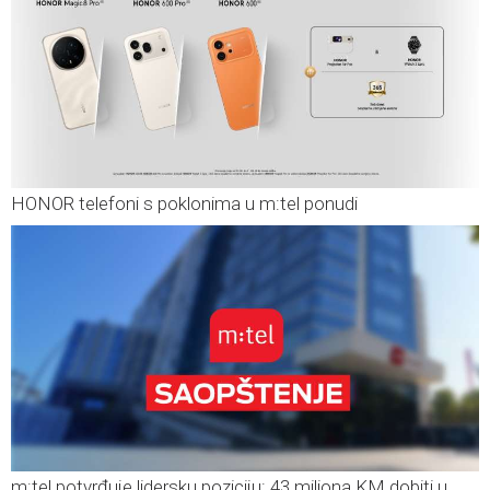
HONOR telefoni s poklonima u m:tel ponudi
m:tel potvrđuje lidersku poziciju: 43 miliona KM dobiti u