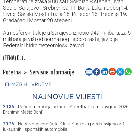
Temperature zraka 8.00 sati: Sokolac 8 stepeni, Ivan
Sedlo, Sarajevo i Srebrenica 11, Banja Luka i Doboj 14,
Livno, Sanski Most i Tuzla 15, Prijedor 16, Trebinje 19,
Gradačac i Mostar 20 stepeni.
Atmosferski tlak je u Sarajevu iznosio 949 milibara, za 6
milibara je viši od normalnog i sporo raste, javio je
Federalni hidrometeorološki zavod.
(FENA) D. Ć.
Početna
>
Servisne informacije
FHMZBIH - VRIJEME
NAJNOVIJE VIJESTI
Počeo memorijalni turnir 'Streetball Tomislavgrad 2026.
20:36
Branimir Mašić Bani'
Na Vilsonovom šetalištu u Sarajevu predstavljeno 50
20:26
luksuznih i sportskih automobila