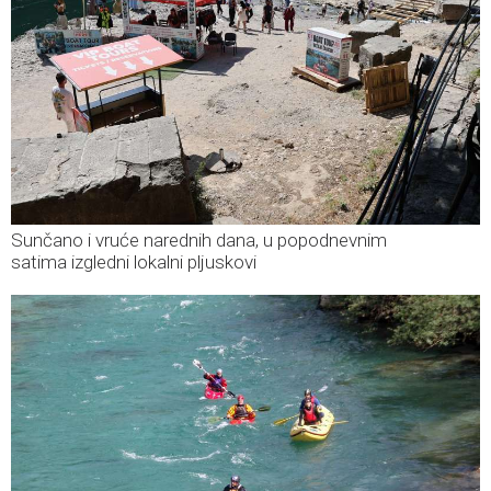
Sunčano i vruće narednih dana, u popodnevnim
satima izgledni lokalni pljuskovi