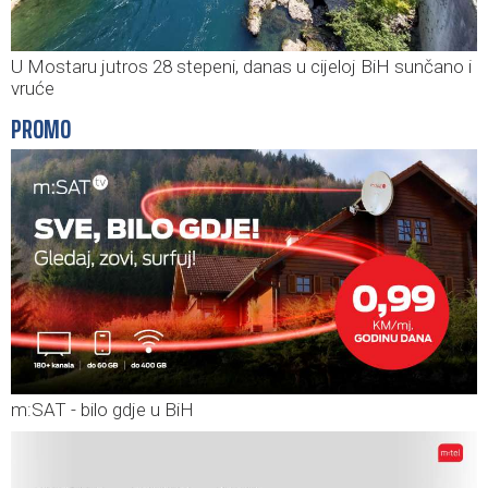
U Mostaru jutros 28 stepeni, danas u cijeloj BiH sunčano i
vruće
PROMO
m:SAT - bilo gdje u BiH