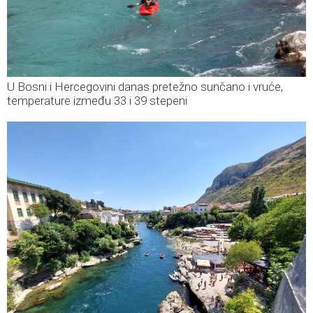
U Bosni i Hercegovini danas pretežno sunčano i vruće,
temperature između 33 i 39 stepeni