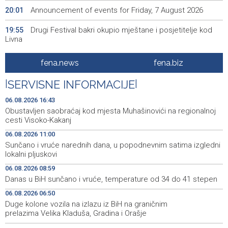
Announcement of events for Friday, 7 August 2026
20:01
Drugi Festival bakri okupio mještane i posjetitelje kod
19:55
Livna
Novi Travnik receives first direct EU funding for UNESCO
19:45
fena.news
fena.biz
heritage project
|
SERVISNE INFORMACIJE
|
Crishock: OHR maintains an open dialogue with all
19:33
political stakeholders in BiH
06.08.2026 16:43
Obustavljen saobraćaj kod mjesta Muhašinovići na regionalnoj
Velika nagrada Britanije ostaje u MotoGP kalendaru do
19:32
cesti Visoko-Kakanj
2028. godine
06.08.2026 11:00
Sunčano i vruće narednih dana, u popodnevnim satima izgledni
Španska krajnja ljevica i desnica ujedinjene protiv
19:29
lokalni pljuskovi
Maroka kao suorganizatora SP 2030.
06.08.2026 08:59
Grad Novi Travnik prvi put izravno dobio sredstva
19:27
Danas u BiH sunčano i vruće, temperature od 34 do 41 stepen
Europske unije
06.08.2026 06:50
Duge kolone vozila na izlazu iz BiH na graničnim
Soreca says SEPA application marks important
19:16
milestone on BiH's EU path
prelazima Velika Kladuša, Gradina i Orašje