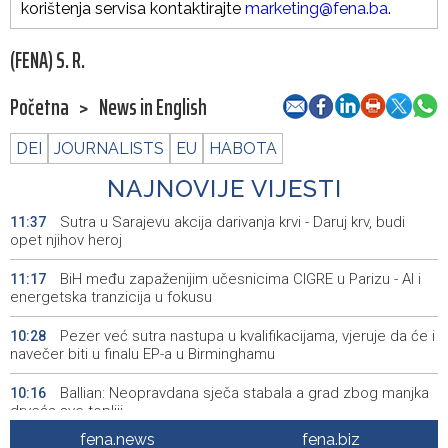
korištenja servisa kontaktirajte
marketing@fena.ba
.
(FENA) S. R.
Početna
>
News in English
DEI
JOURNALISTS
EU
HABOTA
NAJNOVIJE VIJESTI
Sutra u Sarajevu akcija darivanja krvi - Daruj krv, budi
11:37
opet njihov heroj
BiH među zapaženijim učesnicima CIGRE u Parizu - AI i
11:17
energetska tranzicija u fokusu
Pezer već sutra nastupa u kvalifikacijama, vjeruje da će i
10:28
navečer biti u finalu EP-a u Birminghamu
Ballian: Neopravdana sječa stabala a grad zbog manjka
10:16
drveća sve topliji
fena.news
fena.biz