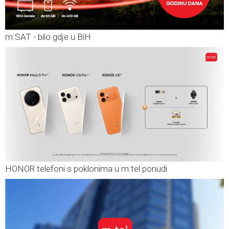
m:SAT - bilo gdje u BiH
HONOR telefoni s poklonima u m:tel ponudi