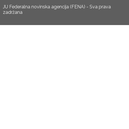
JU Federalna novinska agencija (FENA) - Sva prava
zadržana