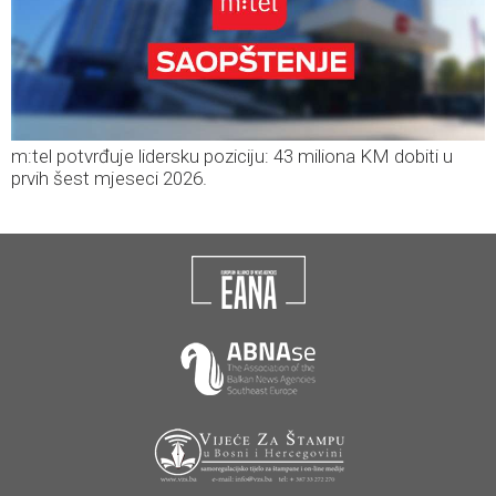
m:tel potvrđuje lidersku poziciju: 43 miliona KM dobiti u
prvih šest mjeseci 2026.