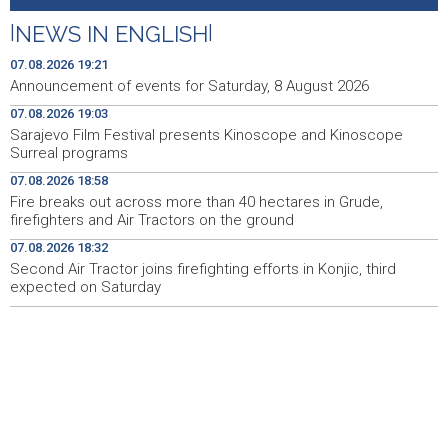
FBiH nema objedinjene podatke o povučenom i
10:09
uništenom mesu, prekršaji utvrđeni u 40 kontrola
|
NEWS IN ENGLISH
|
Marija Šerifović pred više hiljada posjetitelja na Piroti
10:03
07.08.2026 19:21
zatvorila 'Dane dijaspore 2026' u Travniku
Announcement of events for Saturday, 8 August 2026
07.08.2026 19:03
Kušljugić: Sprječavanje dehidracije i pregrijavanja ključni
09:28
za očuvanje zdravlja srca tokom vrućina
Sarajevo Film Festival presents Kinoscope and Kinoscope
Surreal programs
U jami 'Raspotočje' petu noć prenoćilo devet zeničkih
09:27
07.08.2026 18:58
rudara
Fire breaks out across more than 40 hectares in Grude,
firefighters and Air Tractors on the ground
Gosti iz regiona okupirali Jahorinu, mnogi zbog popusta
09:20
umjesto mora izabrali planinu
07.08.2026 18:32
Second Air Tractor joins firefighting efforts in Konjic, third
expected on Saturday
Požar kod Konjica lokaliziran, vatrogasci i dalje na
09:17
terenu