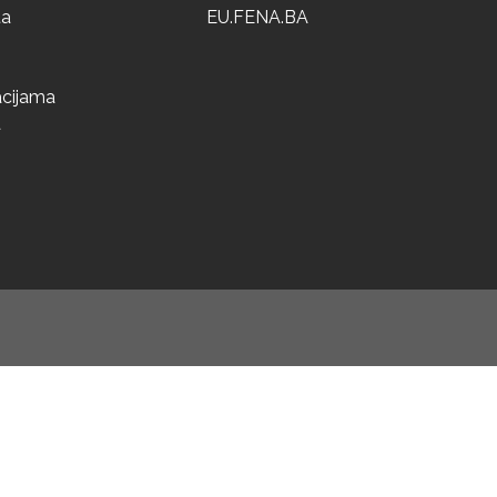
ta
EU.FENA.BA
acijama
a