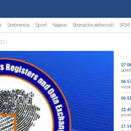
a
Srebrenica
Sport
Najave
Stranačke aktivnosti
SP26
22 |
07:0
upeč
06:5
vozil
06:5
22:4
proti
21:5