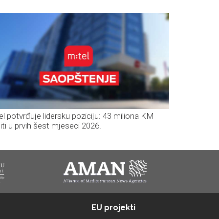
el potvrđuje lidersku poziciju: 43 miliona KM
iti u prvih šest mjeseci 2026.
EU projekti