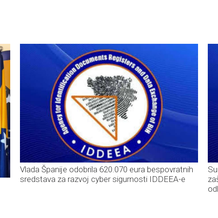
Vlada Španije odobrila 620.070 eura bespovratnih
Su
sredstava za razvoj cyber sigurnosti IDDEEA-e
za
od
C