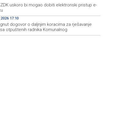
ZDK uskoro bi mogao dobiti elektronski pristup e-
tu
.2026 17:10
ignut dogovor o daljnjim koracima za rješavanje
usa otpuštenih radnika Komunalnog