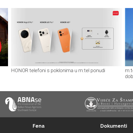
HONOR telefoni s poklonima u m:tel ponudi
m:t
dob
Fena
Dokumenti