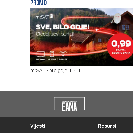
PROMO
m:SAT - bilo gdje u BiH
Vijesti
Resursi