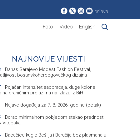
prijava
Foto
Video
English
NAJNOVIJE VIJESTI
Danas Sarajevo Modest Fashion Festival,
8
atljivost bosanskohercegovačkog dizajna
Pojačan intenzitet saobraćaja, duge kolone
7
a na graničnim prelazima na izlazu iz BiH
Najave događaja za 7. 8. 2026. godine (petak)
3
Borac minimalnom pobjedom stekao prednost
5
v Vitebska
Bacačice kugle Bešlija i Baručija bez plasmana u
4