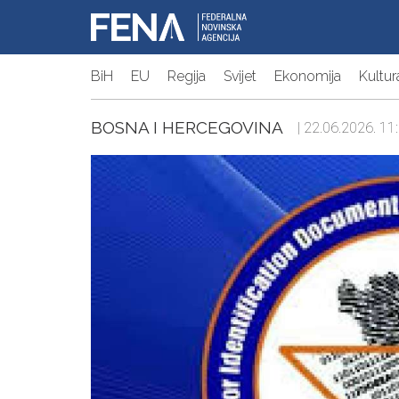
BiH
EU
Regija
Svijet
Ekonomija
Kultur
BOSNA I HERCEGOVINA
| 22.06.2026. 11: