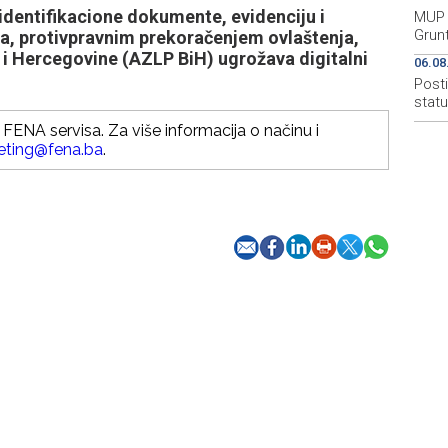
identifikacione dokumente, evidenciju i
MUP 
Grun
a, protivpravnim prekoračenjem ovlaštenja,
 i Hercegovine (AZLP BiH) ugrožava digitalni
06.08
Post
stat
FENA servisa. Za više informacija o načinu i
eting@fena.ba
.