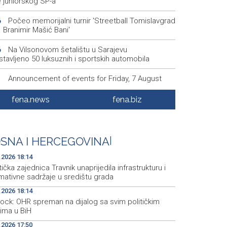
e juniorskog SP-a
Počeo memorijalni turnir 'Streetball Tomislavgrad
6
 Branimir Mašić Bani'
Na Vilsonovom šetalištu u Sarajevu
6
tavljeno 50 luksuznih i sportskih automobila
Announcement of events for Friday, 7 August
1
fena.news
fena.biz
Drugi Festival bakri okupio mještane i posjetitelje
5
Livna
Novi Travnik receives first direct EU funding for
5
SNA I HERCEGOVINA
|
CO heritage project
.2026 18:14
tička zajednica Travnik unaprijedila infrastrukturu i
mativne sadržaje u središtu grada
.2026 18:14
hock: OHR spreman na dijalog sa svim političkim
rima u BiH
.2026 17:50