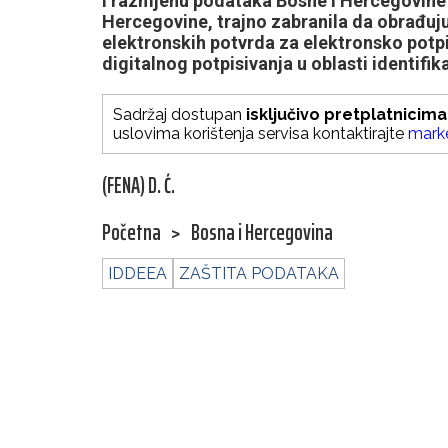
i razmjenu podataka Bosne i Hercegovine i
Hercegovine, trajno zabranila da obrađuju
elektronskih potvrda za elektronsko potp
digitalnog potpisivanja u oblasti identif
Sadržaj dostupan
isključivo pretplatnicima
uslovima korištenja servisa kontaktirajte
mark
(FENA) D. Ć.
Početna
>
Bosna i Hercegovina
IDDEEA
ZAŠTITA PODATAKA