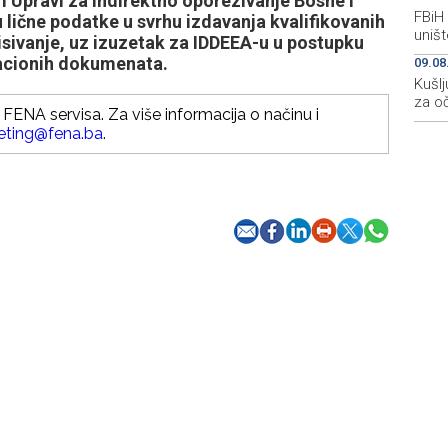
 Upravi za indirektno oporezivanje Bosne i
FBiH
 lične podatke u svrhu izdavanja kvalifikovanih
uništ
isivanje, uz izuzetak za IDDEEA-u u postupku
ikacionih dokumenata.
09.08
Kušlj
za o
FENA servisa. Za više informacija o načinu i
eting@fena.ba
.