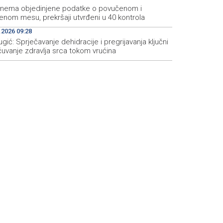
 nema objedinjene podatke o povučenom i
enom mesu, prekršaji utvrđeni u 40 kontrola
.2026 09:28
ugić: Sprječavanje dehidracije i pregrijavanja ključni
čuvanje zdravlja srca tokom vrućina