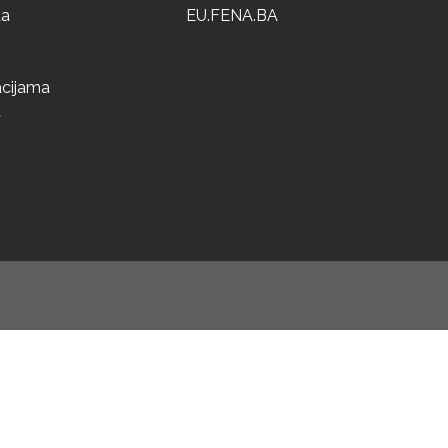
ta
EU.FENA.BA
acijama
a