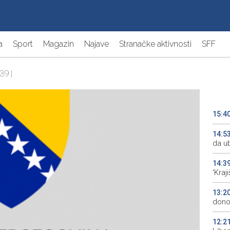
a
Sport
Magazin
Najave
Stranačke aktivnosti
SFF
39 |
15:4
14:5
da ub
14:3
'Kraj
13:2
donos
12:2