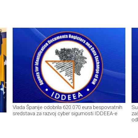
Vlada Španije odobrila 620.070 eura bespovratnih
Su
sredstava za razvoj cyber sigurnosti IDDEEA-e
za
od
C