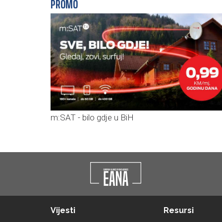
PROMO
m:SAT - bilo gdje u BiH
Vijesti
Resursi