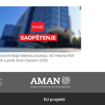
el potvrđuje lidersku poziciju: 43 miliona KM
iti u prvih šest mjeseci 2026.
EU projekti