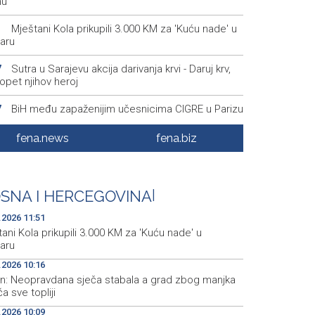
nu
Mještani Kola prikupili 3.000 KM za 'Kuću nade' u
1
aru
Sutra u Sarajevu akcija darivanja krvi - Daruj krv,
7
opet njihov heroj
BiH među zapaženijim učesnicima CIGRE u Parizu
7
i energetska tranzicija u fokusu
fena.news
fena.biz
Pezer već sutra nastupa u kvalifikacijama, vjeruje
8
 i navečer biti u finalu EP-a u Birminghamu
Ballian: Neopravdana sječa stabala a grad zbog
6
SNA I HERCEGOVINA
|
a drveća sve topliji
.2026 11:51
ani Kola prikupili 3.000 KM za 'Kuću nade' u
aru
.2026 10:16
ian: Neopravdana sječa stabala a grad zbog manjka
a sve topliji
.2026 10:09