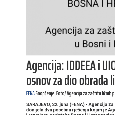
Agencija: IDDEEA i U
osnov za dio obrada l
FENA
Saopćenje, Foto/ Agencija za zaštitu ličnih 
SARAJEVO, 22. juna (FENA) - Agencija za z
donijela dva posebna rješenja kojim je Ag