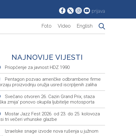
prijava
Foto
Video
English
NAJNOVIJE VIJESTI
Priopćenje za javnost HDZ 1990
0
Pentagon pozvao američke odbrambene firme
3
rzaju proizvodnju oružja usred iscrpljenih zaliha
Svečano otvoren 26. Cazin Grand Prix, staza
9
iška zmija' ponovo okupila ljubitelje motosporta
Mostar Jazz Fest 2026. od 23. do 25. kolovoza
0
i tri večeri vrhunske glazbe
Izraelske snage izvode nova rušenja u južnom
1