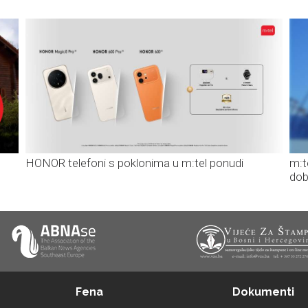
HONOR telefoni s poklonima u m:tel ponudi
m:t
dob
Fena
Dokumenti